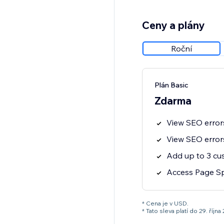
Ceny a plány
Roční
Plán Basic
Zdarma
View SEO errors
View SEO errors
Add up to 3 c
Access Page Sp
* Cena je v USD.
* Tato sleva platí do 29. ří