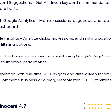
ord Suggestions – Get AI-driven keyword recommendation
ore traffic.
h Google Analytics – Monitor sessions, pageviews, and top
 dashboard.
 Insights – Analyze clicks, impressions, and ranking positio
iltering options.
– Check your store’s loading speed using Google’s PageSpee
 to improve performance.
petition with real-time SEO insights and data-driven reco
Commerce business or a blog, MetaMaster: SEO Optimizer s
ne presence. Try it today and improve your store’s visibility
5
nocení 4.7
4