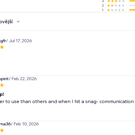
3
2
1
ovější
ngfr
/ Jul 17, 2026
pirit
/ Feb 22, 2026
p!
ier to use than others and when I hit a snag- communication
rma36
/ Feb 10, 2026