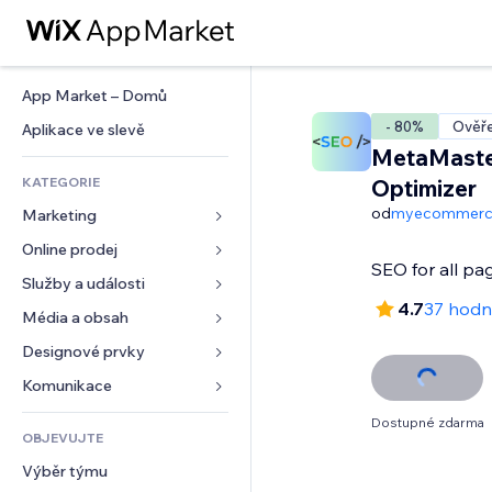
App Market – Domů
- 80%
Ověře
Aplikace ve slevě
MetaMaste
KATEGORIE
Optimizer
od
myecommerc
Marketing
Online prodej
Reklamy
SEO for all pa
Mobilní zařízení
Služby a události
Aplikace pro obchody
4.7
37 hodn
Analytika
Doprava a doručení
Média a obsah
Ubytování
Sociální sítě
Tlačítka pro prodej
Události
Designové prvky
Galerie
SEO
Online kurzy
Restaurace
Hudba
Mapy a navigace
Komunikace 
Míra zapojení
Tisk na vyžádání
Nemovitosti
Podcasty
Soukromí a bezpečnost
Formuláře
Dostupné zdarma
Výpisy webu
Účetnictví
OBJEVUJTE
Rezervace
Fotografie
Hodiny
Blog
E‑mail
Kupóny a věrnostní programy
Výběr týmu
Video
Šablony stránek
Ankety