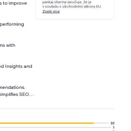
pankaj sharma zaručuje, že je
s to improve
v souladu s obchodními zákony EU.
Zjistit více
-performing
ns with
d Insights and
mmendations.
implifies SEO
.
32
1