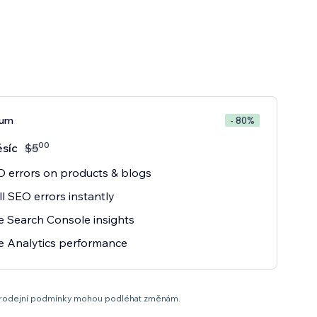
ium
- 80%
00
síc
$
5
O errors on products & blogs
ll SEO errors instantly
 Search Console insights
e Analytics performance
t a prodejní podmínky mohou podléhat změnám.