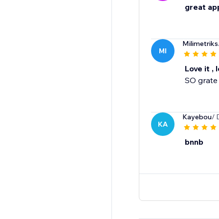
great ap
Milimetriks
MI
Love it , l
SO grate 
Kayebou
/ 
KA
bnnb