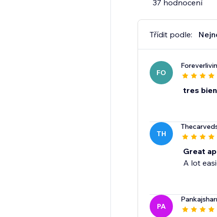
37 hodnocení
Třídit podle:
Nejn
Foreverlivi
FO
tres bien
Thecarveds
TH
Great ap
A lot eas
Pankajsha
PA