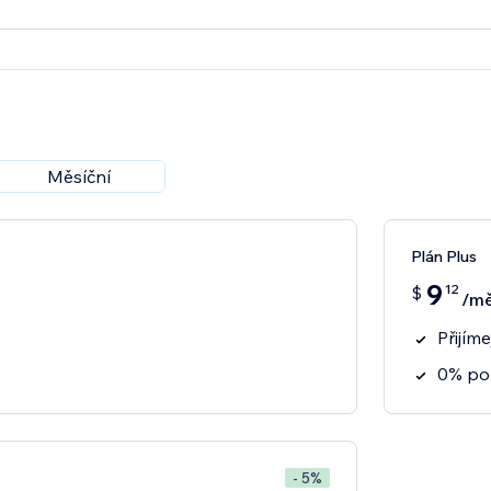
Měsíční
Plán Plus
9
12
$
/mě
Přijím
0% po
- 5%