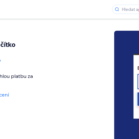
ačítko
e
hlou platbu za
cení