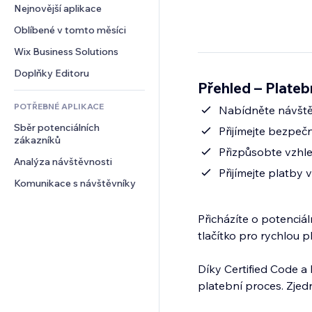
Konverze
Skladování
Nejnovější aplikace
PDF
Efekty pro obrázky
Chat
Dropshipping
Sdílení souborů
Oblíbené v tomto měsíci
Tlačítka a nabídky
Komentáře
Plány a předplatné
Novinky
Bannery a odznaky
Wix Business Solutions
Telefon
Crowdfunding
Služby obsahu
Kalkulačky
Komunita
Doplňky Editoru
Jídlo a nápoje
Přehled – Plateb
Efekty textu
Vyhledávání
Reference a recenze
POTŘEBNÉ APLIKACE
Počasí
Nabídněte návště
CRM
Sběr potenciálních 
Tabulky a grafy
Přijímejte bezpeč
zákazníků
Přizpůsobte vzhle
Analýza návštěvnosti
Přijímejte platby
Komunikace s návštěvníky
Přicházíte o potenciá
tlačítko pro rychlou p
Díky Certified Code 
platební proces. Zje