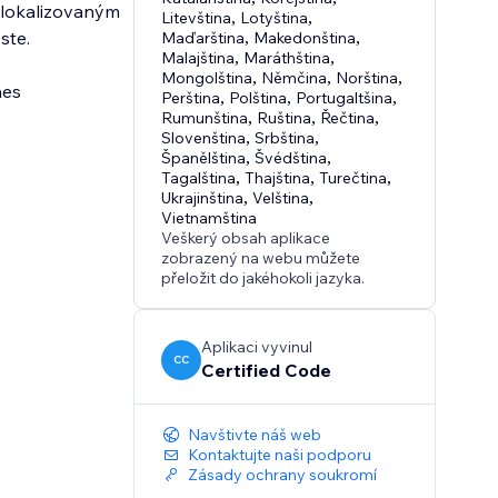
 lokalizovaným
Litevština
,
Lotyština
,
ste.
Maďarština
,
Makedonština
,
Malajština
,
Maráthština
,
Mongolština
,
Němčina
,
Norština
,
nes
Perština
,
Polština
,
Portugaltšina
,
Rumunština
,
Ruština
,
Řečtina
,
Slovenština
,
Srbština
,
Španělština
,
Švédština
,
Tagalština
,
Thajština
,
Turečtina
,
Ukrajinština
,
Velština
,
Vietnamština
Veškerý obsah aplikace
zobrazený na webu můžete
přeložit do jakéhokoli jazyka.
Aplikaci vyvinul
CC
Certified Code
Navštivte náš web
Kontaktujte naši podporu
Zásady ochrany soukromí