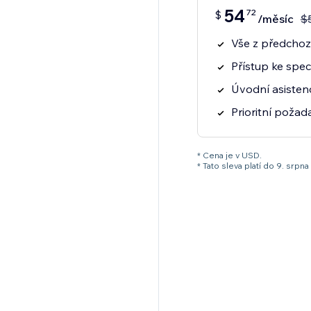
54
72
$
/měsíc
$
Vše z předchozí
Přístup ke spec
Úvodní asisten
Prioritní poža
* Cena je v USD.
* Tato sleva platí do 9. sr