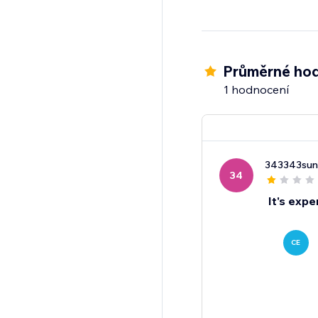
Průměrné hod
1 hodnocení
343343sun
34
It's expe
CE