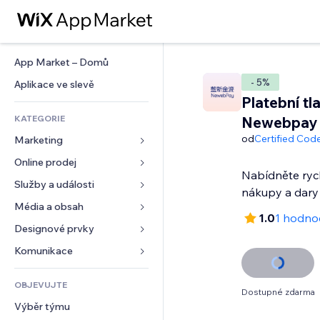
App Market – Domů
- 5%
Aplikace ve slevě
Platební tl
KATEGORIE
Newebpay
od
Certified Cod
Marketing
Online prodej
Reklamy
Nabídněte ryc
Mobilní zařízení
Služby a události
Aplikace pro obchody
nákupy a dary
Analytika
Doprava a doručení
Média a obsah
Ubytování
1.0
1 hodno
Sociální sítě
Tlačítka pro prodej
Události
Designové prvky
Galerie
SEO
Online kurzy
Restaurace
Hudba
Mapy a navigace
Komunikace 
Míra zapojení
Tisk na vyžádání
Nemovitosti
Podcasty
Soukromí a bezpečnost
Formuláře
Výpisy webu
Účetnictví
OBJEVUJTE
Rezervace
Fotografie
Hodiny
Blog
Dostupné zdarma
E‑mail
Kupóny a věrnostní programy
Výběr týmu
Video
Šablony stránek
Ankety