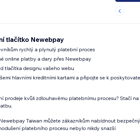
ní tlačítko Newebpay
vníkům rychlý a plynulý platební proces
né online platby a dary přes Newebpay
d tlačítka designu vašeho webu
 všemi hlavními kreditními kartami a připojte se k poskytova
lní prodeje kvůli zdlouhavému platebnímu procesu? Stačí na
latbu.
a Newebpay Taiwan můžete zákazníkům nabídnout bezpečný
dnodušení platebního procesu nebylo nikdy snazší