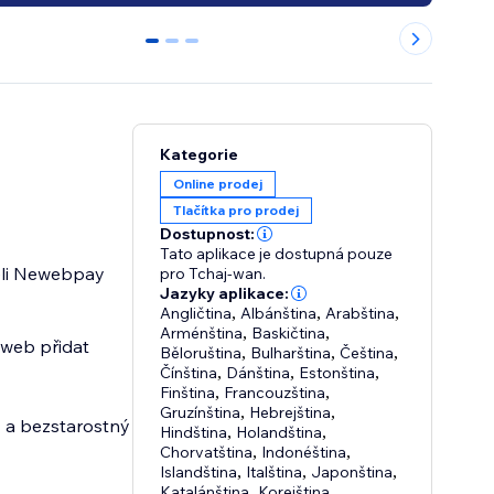
0
1
2
Kategorie
Online prodej
Tlačítka pro prodej
Dostupnost:
Tato aplikace je dostupná pouze
teli Newebpay
pro Tchaj-wan.
Jazyky aplikace:
Angličtina
,
Albánština
,
Arabština
,
Arménština
,
Baskičtina
,
 web přidat
Běloruština
,
Bulharština
,
Čeština
,
Čínština
,
Dánština
,
Estonština
,
Finština
,
Francouzština
,
Gruzínština
,
Hebrejština
,
 a bezstarostný
Hindština
,
Holandština
,
Chorvatština
,
Indonéština
,
Islandština
,
Italština
,
Japonština
,
Katalánština
,
Korejština
,