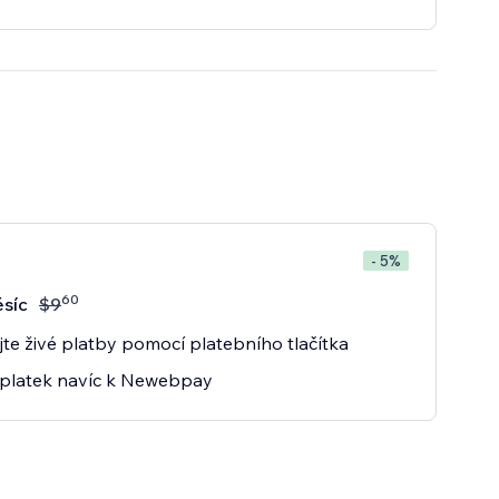
- 5%
60
síc
$
9
ejte živé platby pomocí platebního tlačítka
platek navíc k Newebpay