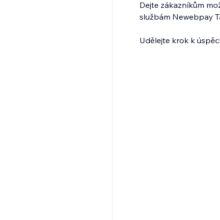
Dejte zákazníkům mož
službám Newebpay Taiw
Udělejte krok k úspěch