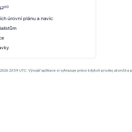
60
57
ch úrovní plánu a navíc:
ialistům
ce
davky
pna 2026 23:59 UTC. Vývojář aplikace si vyhrazuje právo kdykoli prodej ukonči