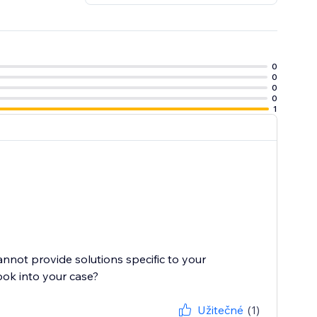
0
0
0
0
1
cannot provide solutions specific to your
ook into your case?
Užitečné
(1)