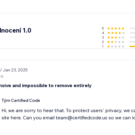
5
nocení 1.0
4
3
2
1
/ Jan 23, 2025
nsive and impossible to remove entirely
Tým Certified Code
Hi, we are sorry to hear that. To protect users' privacy, we 
site here. Can you email team@certifiedcode.us so we can l