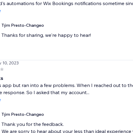
s automations for Wix Bookings notifications sometime since t
e
Tým Presto-Changeo
Thanks for sharing, we're happy to hear!
v 10, 2023
ks
his app but ran into a few problems. When I reached out to 
 response. So I asked that my account...
e
Tým Presto-Changeo
Thank you for the feedback.
We are sorry to hear about your less than ideal experience