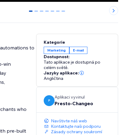
0
1
2
3
4
5
6
Kategorie
 automations to
Marketing
E‑mail
Dostupnost:
Tato aplikace je dostupná po
o-win
celém světě.
day
Jazyky aplikace:
Angličtina
ns,
Aplikaci vyvinul
P
Presto-Changeo
rchants who
Navštivte náš web
Kontaktujte naši podporu
th pre-built
Zásady ochrany soukromí