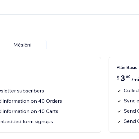
Měsíční
Plán Basic
3
60
$
/m
Collec
sletter subscribers
Sync e
 information on 40 Orders
Send 
information on 40 Carts
Send O
mbedded form signups