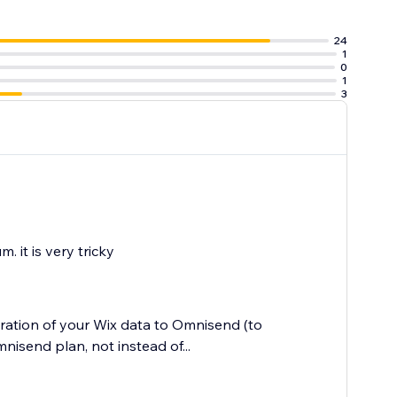
24
1
0
1
3
. it is very tricky
ration of your Wix data to Omnisend (to
mnisend plan, not instead of...