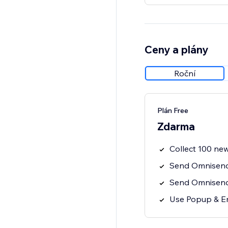
Ceny a plány
Roční
Plán Free
Zdarma
Collect 100 new
Send Omnisend
Send Omnisend 
Use Popup & E