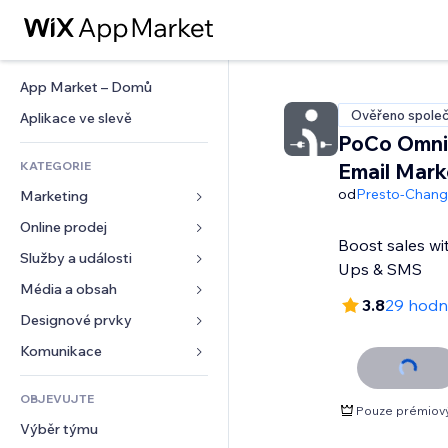
App Market – Domů
Ověřeno společ
Aplikace ve slevě
PoCo Omni
KATEGORIE
Email Mark
od
Presto-Chan
Marketing
Online prodej
Reklamy
Boost sales wi
Mobilní zařízení
Služby a události
Aplikace pro obchody
Ups & SMS
Analytika
Doprava a doručení
Média a obsah
Ubytování
3.8
29 hodn
Sociální sítě
Tlačítka pro prodej
Události
Designové prvky
Galerie
SEO
Online kurzy
Restaurace
Hudba
Mapy a navigace
Komunikace 
Míra zapojení
Tisk na vyžádání
Nemovitosti
Podcasty
Soukromí a bezpečnost
Formuláře
Výpisy webu
Účetnictví
OBJEVUJTE
Rezervace
Fotografie
Hodiny
Blog
Pouze prémiov
E‑mail
Kupóny a věrnostní programy
Výběr týmu
Video
Šablony stránek
Ankety