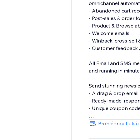
omnichannel automat
- Abandoned cart rec
- Post-sales & order f
- Product & Browse 
- Welcome emails
- Winback, cross-sell 
- Customer feedback 
All Email and SMS mes
and running in minute
Send stunning newslet
- A drag & drop email 
- Ready-made, respon
- Unique coupon cod
Grow your Email and S
Prohlédnout uká
& wheel of fortune.