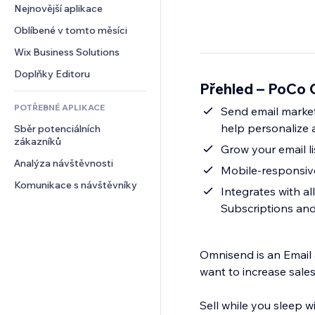
Konverze
Skladování
Nejnovější aplikace
PDF
Efekty pro obrázky
Chat
Dropshipping
Sdílení souborů
Oblíbené v tomto měsíci
Tlačítka a nabídky
Komentáře
Plány a předplatné
Novinky
Bannery a odznaky
Wix Business Solutions
Telefon
Crowdfunding
Služby obsahu
Kalkulačky
Komunita
Doplňky Editoru
Jídlo a nápoje
Přehled – PoCo 
Efekty textu
Vyhledávání
Reference a recenze
POTŘEBNÉ APLIKACE
Počasí
Send email market
CRM
help personalize
Sběr potenciálních 
Tabulky a grafy
zákazníků
Grow your email li
Analýza návštěvnosti
Mobile-responsive
Komunikace s návštěvníky
Integrates with al
Subscriptions an
Omnisend is an Emai
want to increase sales
Sell while you sleep w