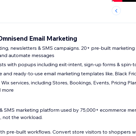
Omnisend Email Marketing
ing, newsletters & SMS campaigns. 20+ pre-built marketing
 and automate messages
sts with popups including exit-intent, sign-up forms & spin-t
 and ready-to-use email marketing templates like, Black Fri
l Wix services, including Stores, Bookings, Events, Pricing Pla
d more
l & SMS marketing platform used by 75,000+ ecommerce me
, not the workload.
ith pre-built workflows. Convert store visitors to shoppers wi