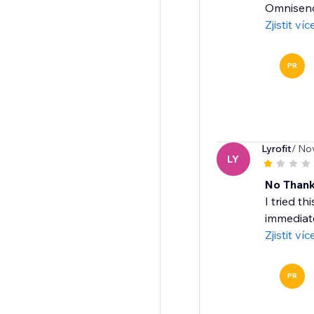
Omnisend'
Zjistit víc
PR
Lyrofit
/ No
LY
No Than
I tried t
immediate
Zjistit víc
PR