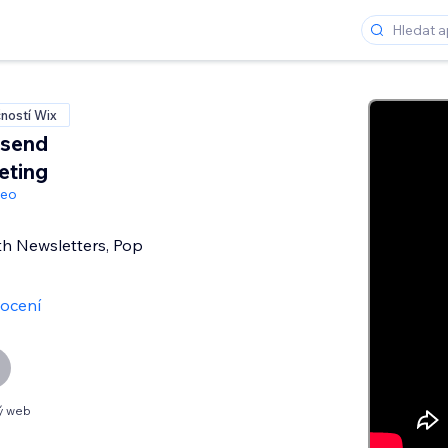
ností Wix
send
eting
geo
th Newsletters, Pop
ocení
ý web