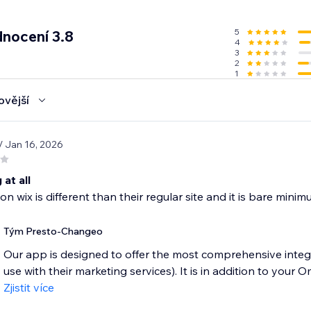
MS and push notifications
any plan
5
nocení 3.8
4
dwide
3
2
1
gns and your customers
ovější
on and form performance reports
/ Jan 16, 2026
l support
any plan, even Free!
 at all
n wix is different than their regular site and it is bare minimum
Tým Presto-Changeo
Our app is designed to offer the most comprehensive integ
use with their marketing services). It is in addition to your O
Zjistit více