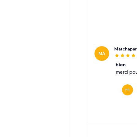
Matchapar
MA
bien
merci pou
PR