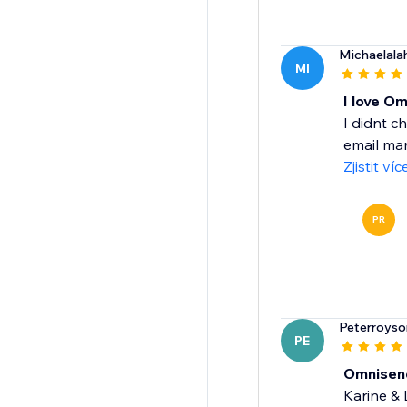
Michaelala
MI
I love O
I didnt c
email mar
Zjistit víc
PR
Peterroyso
PE
Omnisen
Karine &