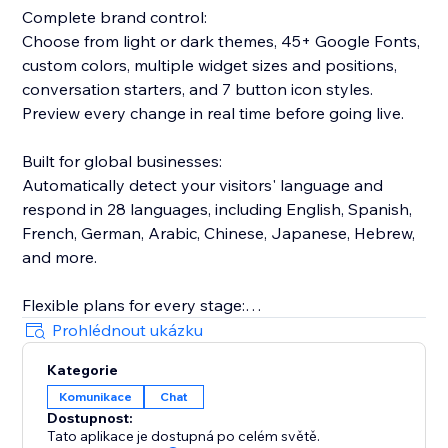
Complete brand control:
Choose from light or dark themes, 45+ Google Fonts,
custom colors, multiple widget sizes and positions,
conversation starters, and 7 button icon styles.
Preview every change in real time before going live.
Built for global businesses:
Automatically detect your visitors' language and
respond in 28 languages, including English, Spanish,
French, German, Arabic, Chinese, Japanese, Hebrew,
and more.
Flexible plans for every stage:
Start with a free 7-day trial. Scale from Starter (1,000
Prohlédnout ukázku
messages/month) to Basic (2,000 messages/month)
Kategorie
to Pro (10,000 messages/month), with up to 20
Komunikace
Chat
knowledge sources.
Dostupnost:
Tato aplikace je dostupná po celém světě.