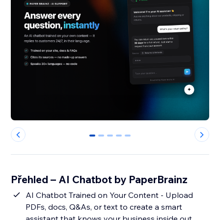
0
1
2
3
4
Přehled – AI Chatbot by PaperBrainz
AI Chatbot Trained on Your Content - Upload
PDFs, docs, Q&As, or text to create a smart
assistant that knows your business inside out