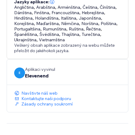
Works on mobile and desktop:
Jazyky aplikace:
The chat widget is fully responsive, going fullscreen
Angličtina
,
Arabština
,
Arménština
,
Čeština
,
Čínština
,
Dánština
,
Finština
,
Francouzština
,
Hebrejština
,
on mobile devices for a seamless experience.
Hindština
,
Holandština
,
Italština
,
Japonština
,
Korejština
,
Maďarština
,
Němčina
,
Norština
,
Polština
,
Give your visitors instant answers, reduce support
Portugaltšina
,
Rumunština
,
Ruština
,
Řečtina
,
Španělština
,
Švédština
,
Thajština
,
Turečtina
,
load, and keep customers engaged - all powered by
Ukrajinština
,
Vietnamština
the knowledge you already have.
Veškerý obsah aplikace zobrazený na webu můžete
přeložit do jakéhokoli jazyka.
Aplikaci vyvinul
E
Elevenend
Navštivte náš web
Kontaktujte naši podporu
Zásady ochrany soukromí