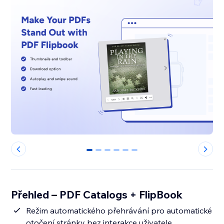
0
1
2
3
4
5
Přehled – PDF Catalogs + FlipBook
Režim automatického přehrávání pro automatické
otočení stránky bez interakce uživatele.