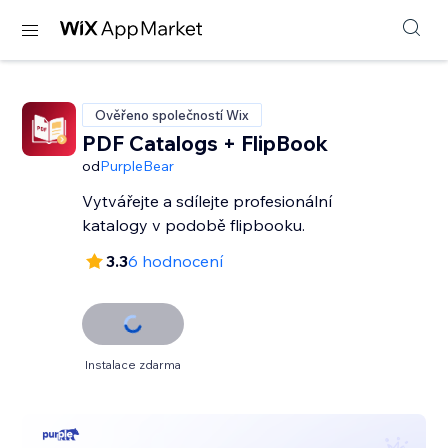
Ověřeno společností Wix
PDF Catalogs + FlipBook
od
PurpleBear
Vytvářejte a sdílejte profesionální
katalogy v podobě flipbooku.
3.3
6 hodnocení
Instalace zdarma