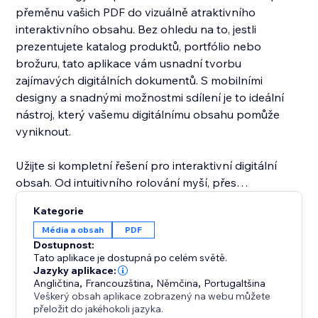
přeměnu vašich PDF do vizuálně atraktivního
interaktivního obsahu. Bez ohledu na to, jestli
prezentujete katalog produktů, portfólio nebo
brožuru, tato aplikace vám usnadní tvorbu
zajímavých digitálních dokumentů. S mobilními
designy a snadnými možnostmi sdílení je to ideální
nástroj, který vašemu digitálnímu obsahu pomůže
vyniknout.
Užijte si kompletní řešení pro interaktivní digitální
obsah. Od intuitivního rolování myší, přes
automatické přehrávání a imerzivní zvukové efekty při
Kategorie
přejetí prstem, tato aplikace zvedne vaše PDF do
Média a obsah
PDF
poutavých digitálních knih. S funkcemi pro
Dostupnost:
přizpůsobení miniatur, panelů nástrojů a snadných
Tato aplikace je dostupná po celém světě.
možností stahování je PDF Katalogy + FlipBook
Jazyky aplikace:
Angličtina
,
Francouzština
,
Němčina
,
Portugaltšina
ideální pro prezentaci katalogů, brožur a dalšího
Veškerý obsah aplikace zobrazený na webu můžete
obsahu.
přeložit do jakéhokoli jazyka.