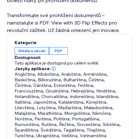
bolesti hlavy při prohlížení dokumentů.
Transformujte své prohlížení dokumentů –
nainstalujte si PDF: View with 3D Flip Effects pro
revoluční zážitek. Už žádná omezení, jen inovace.
Kategorie
Média a obsah
PDF
Dostupnost:
Tato aplikace je dostupná po celém světě.
Jazyky aplikace:
Angličtina
,
Albánština
,
Arabština
,
Arménština
,
Baskičtina
,
Běloruština
,
Bulharština
,
Čeština
,
Čínština
,
Dánština
,
Estonština
,
Finština
,
Francouzština
,
Gruzínština
,
Hebrejština
,
Hindština
,
Holandština
,
Chorvatština
,
Indonéština
,
Islandština
,
Italština
,
Japonština
,
Katalánština
,
Korejština
,
Litevština
,
Lotyština
,
Maďarština
,
Makedonština
,
Malajština
,
Maráthština
,
Mongolština
,
Němčina
,
Norština
,
Perština
,
Polština
,
Portugaltšina
,
Rumunština
,
Ruština
,
Řečtina
,
Slovenština
,
Srbština
,
Španělština
,
Švédština
,
Tagalština
,
Thajština
,
Turečtina
,
Ukrajinština
,
Velština
,
Vietnamština