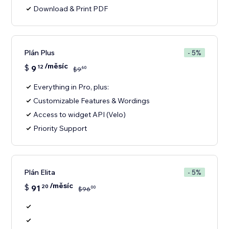
Download & Print PDF
Plán Plus
- 5%
/měsíc
$
9
12
60
$
9
Everything in Pro, plus:
Customizable Features & Wordings
Access to widget API (Velo)
Priority Support
Plán Elita
- 5%
/měsíc
$
91
20
00
$
96