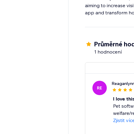
aiming to increase vis
app and transform ho
Průměrné hod
1 hodnocení
Reaganlyn
RE
I love th
Pet softw
welfare/re
Zjistit víc