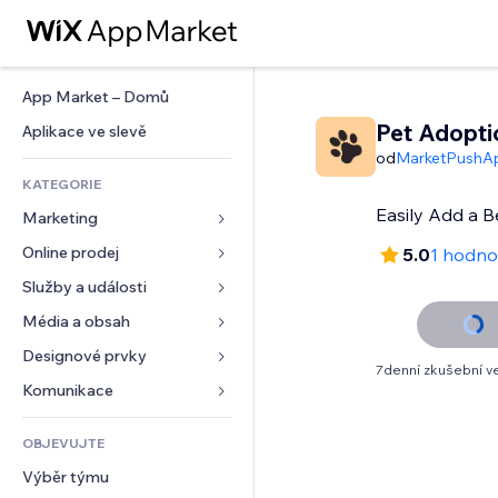
App Market – Domů
Pet Adopti
Aplikace ve slevě
od
MarketPushA
KATEGORIE
Easily Add a Be
Marketing
Online prodej
Reklamy
5.0
1 hodno
Mobilní zařízení
Služby a události
Aplikace pro obchody
Analytika
Doprava a doručení
Média a obsah
Ubytování
Sociální sítě
Tlačítka pro prodej
Události
Designové prvky
Galerie
7denní zkušební v
SEO
Online kurzy
Restaurace
Hudba
Mapy a navigace
Komunikace 
Míra zapojení
Tisk na vyžádání
Nemovitosti
Podcasty
Soukromí a bezpečnost
Formuláře
Výpisy webu
Účetnictví
OBJEVUJTE
Rezervace
Fotografie
Hodiny
Blog
E‑mail
Kupóny a věrnostní programy
Výběr týmu
Video
Šablony stránek
Ankety