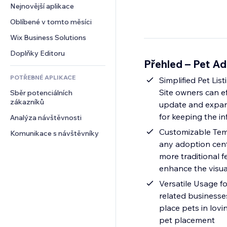
Konverze
Skladování
Nejnovější aplikace
PDF
Efekty pro obrázky
Chat
Dropshipping
Sdílení souborů
Oblíbené v tomto měsíci
Tlačítka a nabídky
Komentáře
Plány a předplatné
Novinky
Bannery a odznaky
Wix Business Solutions
Telefon
Crowdfunding
Služby obsahu
Kalkulačky
Komunita
Doplňky Editoru
Jídlo a nápoje
Přehled – Pet A
Efekty textu
Vyhledávání
Reference a recenze
POTŘEBNÉ APLIKACE
Počasí
Simplified Pet Lis
CRM
Site owners can ef
Sběr potenciálních 
Tabulky a grafy
zákazníků
update and expand 
for keeping the in
Analýza návštěvnosti
Customizable Temp
Komunikace s návštěvníky
any adoption cent
more traditional f
enhance the visua
Versatile Usage fo
related businesse
place pets in lovin
pet placement