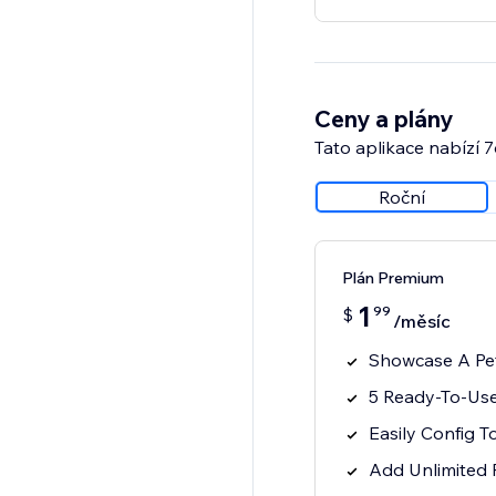
Ceny a plány
Tato aplikace nabízí 
Roční
Plán Premium
1
99
$
/měsíc
Showcase A Pet
5 Ready-To-Use
Easily Config T
Add Unlimited 