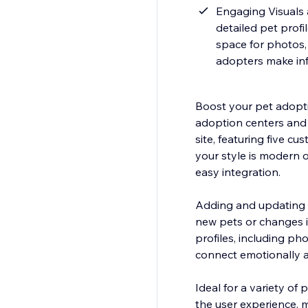
Engaging Visuals a
detailed pet profi
space for photos, 
adopters make inf
Boost your pet adopti
adoption centers and 
site, featuring five c
your style is modern o
easy integration.
Adding and updating pe
new pets or changes i
profiles, including ph
connect emotionally 
Ideal for a variety of
the user experience, 