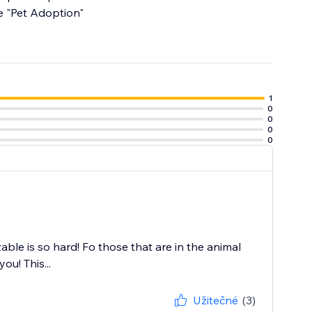
he "Pet Adoption"
1
0
0
0
0
le is so hard! Fo those that are in the animal
ou! This...
Užitečné
(3)