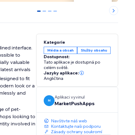
0
1
2
3
Kategorie
lined interface.
Média a obsah
Služby obsahu
ossible to
Dostupnost:
ially valuable
Tato aplikace je dostupná po
celém světě.
atest arrivals
Jazyky aplikace:
esigned to fit
Angličtina
odern look or a
amlessly and
Aplikaci vyvinul
M
MarketPushApps
ge of pet-
shops looking to
Navštivte náš web
ntity involved in
Kontaktujte naši podporu
Zásady ochrany soukromí