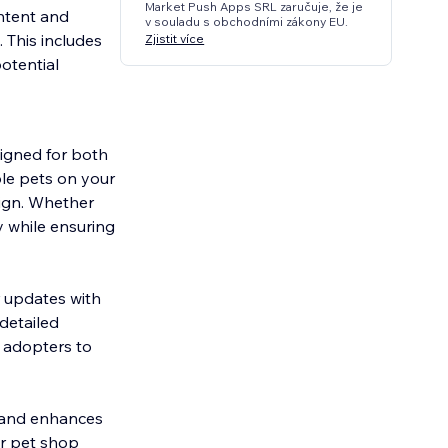
Market Push Apps SRL zaručuje, že je
ontent and
v souladu s obchodními zákony EU.
 This includes
Zjistit více
potential
signed for both
le pets on your
sign. Whether
y while ensuring
r updates with
detailed
l adopters to
ss and enhances
or pet shop