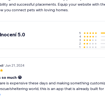
ibility and successful placements. Equip your website with t
w you connect pets with loving homes.
5
nocení 5.0
4
3
2
1
nd
/ Jun 21, 2024
is so much 😭
are is expensive these days and making something customizab
scue/sheltering world, this is an app that is already built for y
e