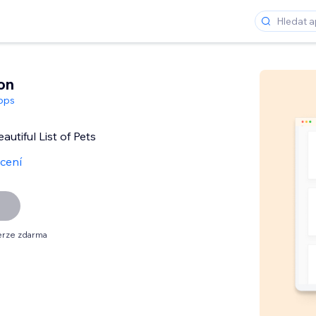
on
pps
autiful List of Pets
cení
erze zdarma