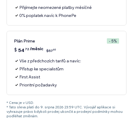
Přijímejte neomezené platby měsíčně
0% poplatek navíc k PhonePe
Plán Prime
- 5%
/měsíc
$
54
72
60
$
57
Vše z předchozích tarifů a navíc:
Přístup ke specialistům
First Assist
Prioritní požadavky
* Cena je v USD.
* Tato sleva platí do 9. srpna 2026 23:59 UTC. Vývojář aplikace si
vyhrazuje právo kdykoli prodej ukončit a prodejní podmínky mohou
podléhat změnám.