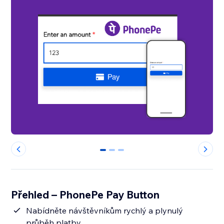
0
1
2
Přehled – PhonePe Pay Button
Nabídněte návštěvníkům rychlý a plynulý
průběh platby