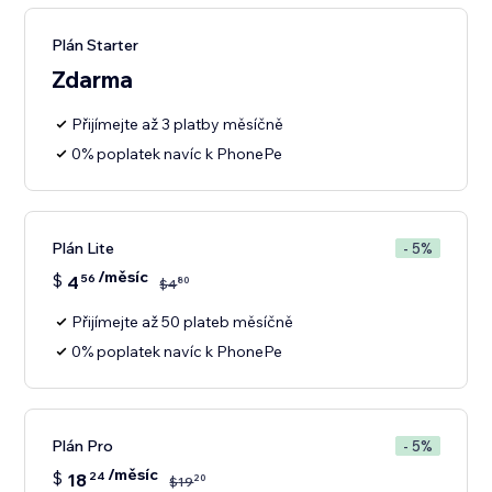
Plán Starter
Zdarma
Přijímejte až 3 platby měsíčně
0% poplatek navíc k PhonePe
Plán Lite
- 5%
/měsíc
$
4
56
80
$
4
Přijímejte až 50 plateb měsíčně
0% poplatek navíc k PhonePe
Plán Pro
- 5%
/měsíc
$
18
24
20
$
19