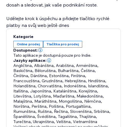
dosah a sledovat, jak vaše podnikání roste.
Udělejte krok k úspěchu a přidejte tlačítko rychlé
platby na svůj web ještě dnes
Kategorie
Online prodej
Tlačítka pro prodej
Dostupnost:
Tato aplikace je dostupná pouze pro Indie.
Jazyky aplikace:
Angličtina
,
Albánština
,
Arabština
,
Arménština
,
Baskičtina
,
Běloruština
,
Bulharština
,
Čeština
,
Čínština
,
Dánština
,
Estonština
,
Finština
,
Francouzština
,
Gruzínština
,
Hebrejština
,
Hindština
,
Holandština
,
Chorvatština
,
Indonéština
,
Islandština
,
Italština
,
Japonština
,
Katalánština
,
Korejština
,
Litevština
,
Lotyština
,
Maďarština
,
Makedonština
,
Malajština
,
Maráthština
,
Mongolština
,
Němčina
,
Norština
,
Perština
,
Polština
,
Portugaltšina
,
Rumunština
,
Ruština
,
Řečtina
,
Slovenština
,
Srbština
,
Španělština
,
Švédština
,
Tagalština
,
Thajština
,
Turečtina
,
Ukrajinština
,
Velština
,
Vietnamština
Veškerý obsah aplikace zobrazený na webu můžete