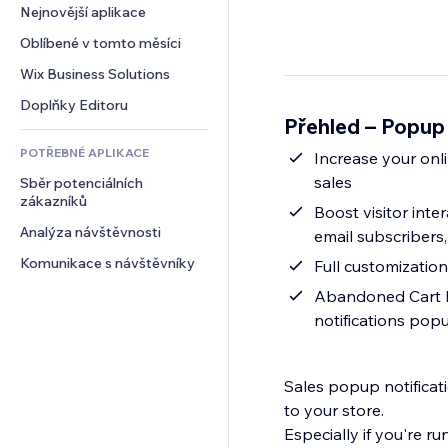
Konverze
Skladování
Nejnovější aplikace
PDF
Efekty pro obrázky
Chat
Dropshipping
Sdílení souborů
Oblíbené v tomto měsíci
Tlačítka a nabídky
Komentáře
Plány a předplatné
Novinky
Bannery a odznaky
Wix Business Solutions
Telefon
Crowdfunding
Služby obsahu
Kalkulačky
Komunita
Doplňky Editoru
Jídlo a nápoje
Přehled – Popup
Efekty textu
Vyhledávání
Reference a recenze
POTŘEBNÉ APLIKACE
Počasí
Increase your onl
CRM
sales
Sběr potenciálních 
Tabulky a grafy
zákazníků
Boost visitor int
Analýza návštěvnosti
email subscribers
Komunikace s návštěvníky
Full customizatio
Abandoned Cart Pr
notifications pop
Sales popup notificati
to your store.
Especially if you're r