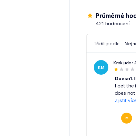
Průměrné hod
421 hodnocení
Třídit podle:
Nejn
Kmkjudo
/ 
KM
Doesn't l
I get the
does not 
Zjistit víc
IM