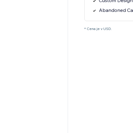
Custom Design 
Abandoned Cart
* Cena je v USD.