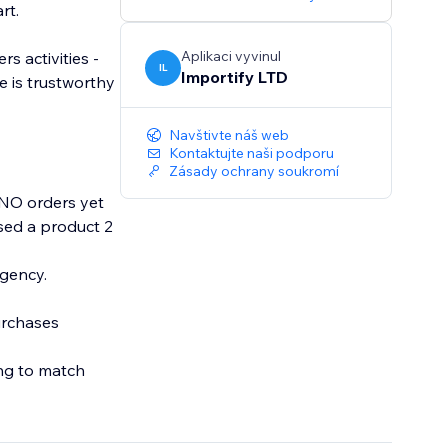
rt.
Aplikaci vyvinul
 activities -
IL
Importify LTD
e is trustworthy
Navštivte náš web
Kontaktujte naši podporu
Zásady ochrany soukromí
 NO orders yet
sed a product 2
rgency.
urchases
ing to match
t popup,