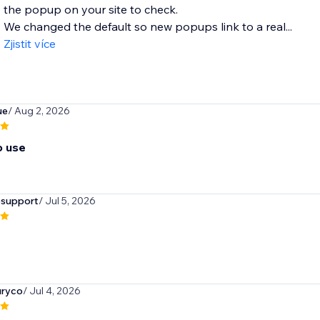
the popup on your site to check.
We changed the default so new popups link to a real...
Zjistit více
ue
/ Aug 2, 2026
o use
psupport
/ Jul 5, 2026
uryco
/ Jul 4, 2026