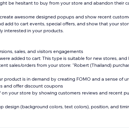
 might be hesitant to buy from your store and abandon their ca
 create awesome designed popups and show recent customers
d add to cart events, special offers, and show that your stor
y interested in your products.
rsions, sales, and visitors engagements
ere added to cart: This type is suitable for new stores, and
cent sales/orders from your store: "Robert (Thailand) purcha
our product is in demand by creating FOMO and a sense of u
es and offer discount coupons
of on your store by showing customers reviews and recent p
p design (background colors, text colors), position, and tim
Email Popups, Exit Intent, and Spin The Wheel
ement with interactive popups (spin to win popup, exit inten