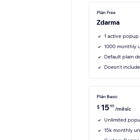
Plán Free
Zdarma
1 active popu
1000 monthly un
Default plain d
Doesn't include
Plán Basic
15
95
$
/měsíc
Unlimited popu
15k monthly uni