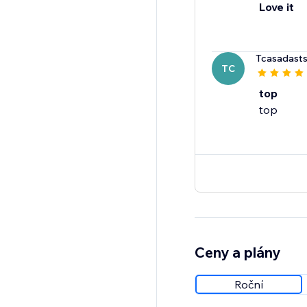
Love it
Tcasadasts
TC
top
top
Ceny a plány
Roční