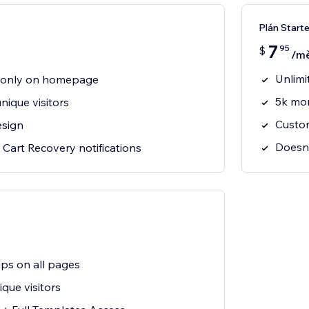
Plán Starte
7
95
$
/mě
Unlimi
p only on homepage
5k mon
ique visitors
Custom
esign
Doesn'
 Cart Recovery notifications
ps on all pages
que visitors