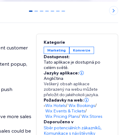
0
1
2
3
4
5
6
Kategorie
cent customer
Marketing
Konverze
Dostupnost:
Tato aplikace je dostupná po
ntent popup,
celém světě.
Jazyky aplikace:
Angličtina
Veškerý obsah aplikace
y push
zobrazený na webu můžete
přeložit do jakéhokoli jazyka.
Požadavky na web:
-
Wix Hotels
/
Wix Bookings
/
Wix Events & Tickets
/
ive more sales
Wix Pricing Plans
/
Wix Stores
Doporučeno v
Sběr potenciálních zákazníků
,
sales could be
Komunikace s návštěvníky