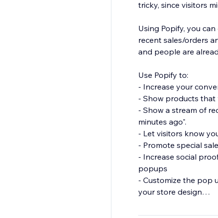
tricky, since visitors
Using Popify, you can
recent sales/orders an
and people are alread
Use Popify to:
- Increase your conve
- Show products that w
- Show a stream of re
minutes ago".
- Let visitors know y
- Promote special sal
- Increase social pro
popups
- Customize the pop u
your store design
- Capture leads with 
- Boost visitor engag