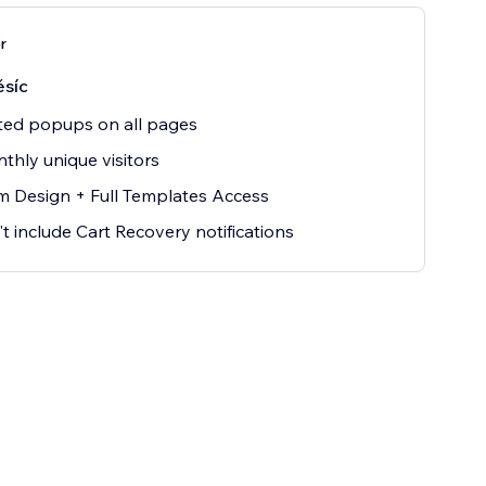
r
síc
ted popups on all pages
thly unique visitors
 Design + Full Templates Access
t include Cart Recovery notifications