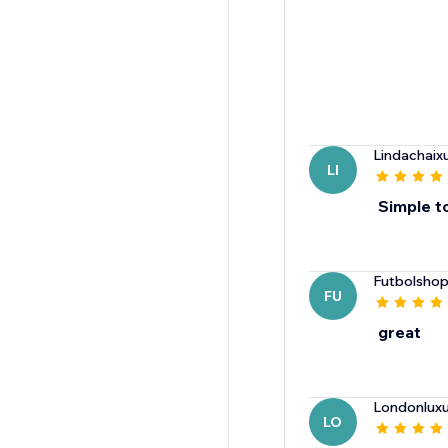
Lindachaix
LI
Simple t
Futbolsho
FU
great
Londonlux
LO