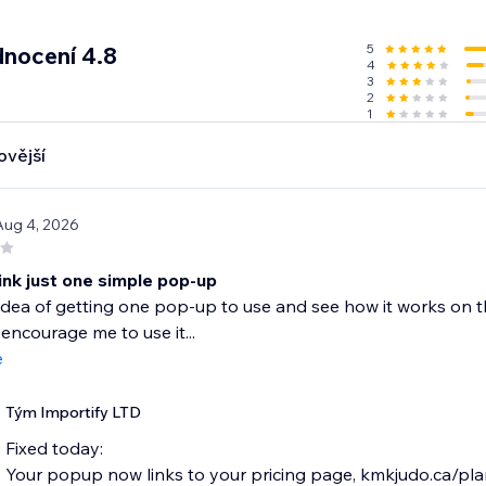
5
nocení 4.8
4
3
2
1
ovější
Aug 4, 2026
ink just one simple pop-up
 idea of getting one pop-up to use and see how it works on the
encourage me to use it...
e
Tým Importify LTD
Fixed today:
Your popup now links to your pricing page, kmkjudo.ca/plans-