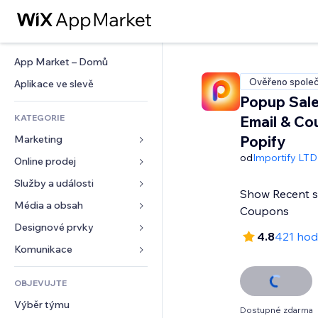
App Market – Domů
Ověřeno společ
Aplikace ve slevě
Popup Sale
KATEGORIE
Email & Co
Popify
Marketing
od
Importify LTD
Online prodej
Reklamy
Mobilní zařízení
Služby a události
Aplikace pro obchody
Show Recent s
Analytika
Doprava a doručení
Média a obsah
Ubytování
Coupons
Sociální sítě
Tlačítka pro prodej
Události
Designové prvky
Galerie
4.8
421 hod
SEO
Online kurzy
Restaurace
Hudba
Mapy a navigace
Komunikace 
Míra zapojení
Tisk na vyžádání
Nemovitosti
Podcasty
Soukromí a bezpečnost
Formuláře
Výpisy webu
Účetnictví
OBJEVUJTE
Rezervace
Fotografie
Hodiny
Blog
E‑mail
Kupóny a věrnostní programy
Výběr týmu
Video
Šablony stránek
Ankety
Dostupné zdarma