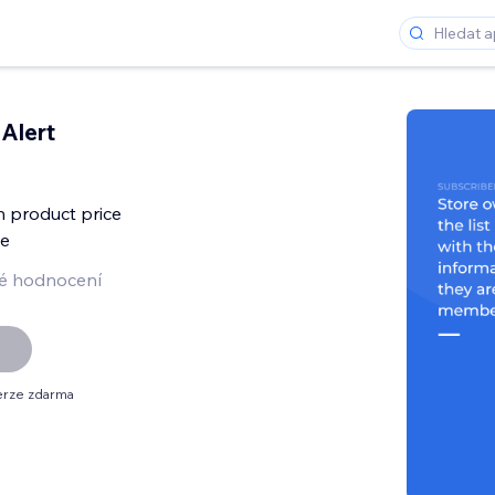
Alert
 product price
me
é hodnocení
erze zdarma