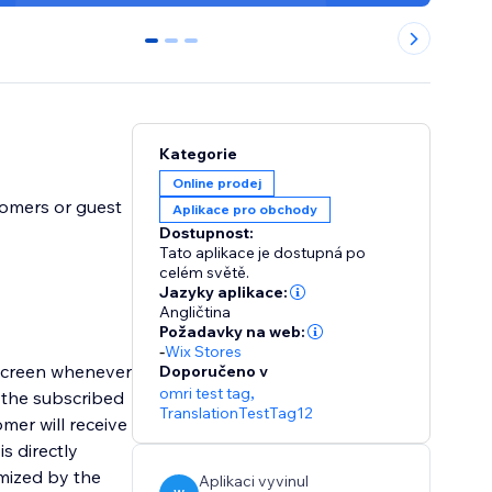
0
1
2
Kategorie
Online prodej
omers or guest
Aplikace pro obchody
Dostupnost:
Tato aplikace je dostupná po
celém světě.
Jazyky aplikace:
Angličtina
Požadavky na web:
-
Wix Stores
 screen whenever
Doporučeno v
omri test tag
,
f the subscribed
TranslationTestTag12
is directly
omized by the
Aplikaci vyvinul