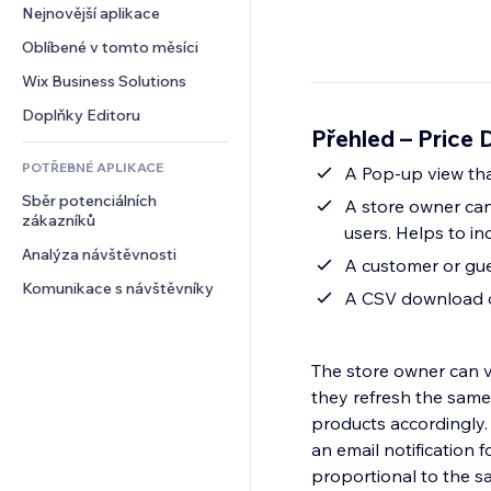
Konverze
Skladování
Nejnovější aplikace
PDF
Efekty pro obrázky
Chat
Dropshipping
Sdílení souborů
Oblíbené v tomto měsíci
Tlačítka a nabídky
Komentáře
Plány a předplatné
Novinky
Bannery a odznaky
Wix Business Solutions
Telefon
Crowdfunding
Služby obsahu
Kalkulačky
Komunita
Doplňky Editoru
Jídlo a nápoje
Přehled – Price 
Efekty textu
Vyhledávání
Reference a recenze
POTŘEBNÉ APLIKACE
Počasí
A Pop-up view tha
CRM
Sběr potenciálních 
Tabulky a grafy
A store owner ca
zákazníků
users. Helps t
Analýza návštěvnosti
A customer or gues
Komunikace s návštěvníky
A CSV download op
The store owner can v
they refresh the same
products accordingly. Whenev
an email notification f
proportional to the s