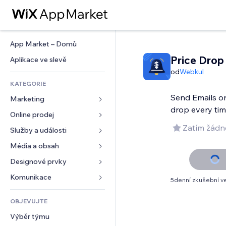
App Market – Domů
Price Drop 
Aplikace ve slevě
od
Webkul
KATEGORIE
Send Emails on
Marketing
drop every ti
Online prodej
Reklamy
Zatím žádn
Mobilní zařízení
Služby a události
Aplikace pro obchody
Analytika
Doprava a doručení
Média a obsah
Ubytování
Sociální sítě
Tlačítka pro prodej
Události
Designové prvky
Galerie
SEO
Online kurzy
Restaurace
Hudba
Mapy a navigace
Komunikace 
5denní zkušební v
Míra zapojení
Tisk na vyžádání
Nemovitosti
Podcasty
Soukromí a bezpečnost
Formuláře
Výpisy webu
Účetnictví
OBJEVUJTE
Rezervace
Fotografie
Hodiny
Blog
E‑mail
Kupóny a věrnostní programy
Výběr týmu
Video
Šablony stránek
Ankety