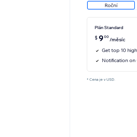
Roční
Plán Standard
9
00
$
/měsíc
Get top 10 hi
Notification on
* Cena je v USD.