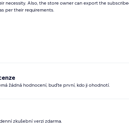
ir necessity. Also, the store owner can export the subscribe
 as per their requirements.
cenze
emá žádná hodnocení, buďte první, kdo ji ohodnotí.
5denní zkušební verzi zdarma.