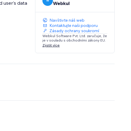
W
d user's data
Webkul
Navštivte náš web
Kontaktujte naši podporu
Zásady ochrany soukromí
Webkul Software Pvt. Ltd. zaručuje, že
je v souladu s obchodními zákony EU.
Zjistit více