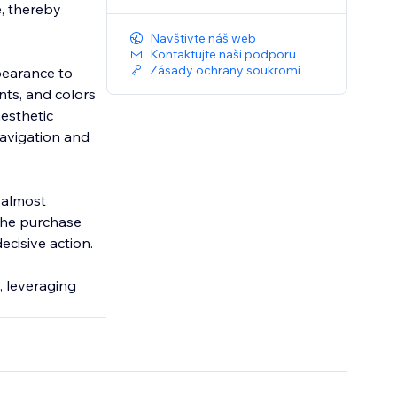
, thereby
Navštivte náš web
Kontaktujte naši podporu
Zásady ochrany soukromí
ppearance to
nts, and colors
aesthetic
navigation and
s almost
the purchase
ecisive action.
, leveraging