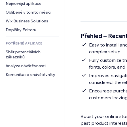
Konverze
Skladování
Nejnovější aplikace
PDF
Efekty pro obrázky
Chat
Dropshipping
Sdílení souborů
Oblíbené v tomto měsíci
Tlačítka a nabídky
Komentáře
Plány a předplatné
Novinky
Bannery a odznaky
Wix Business Solutions
Telefon
Crowdfunding
Služby obsahu
Kalkulačky
Komunita
Doplňky Editoru
Jídlo a nápoje
Přehled – Recen
Efekty textu
Vyhledávání
Reference a recenze
POTŘEBNÉ APLIKACE
Počasí
Easy to install an
CRM
complex setup
Sběr potenciálních 
Tabulky a grafy
zákazníků
Fully customize th
Analýza návštěvnosti
fonts, colors, and
Komunikace s návštěvníky
Improves navigati
considered, there
Encourage purchas
customers leaving
Boost your online stor
past product interests