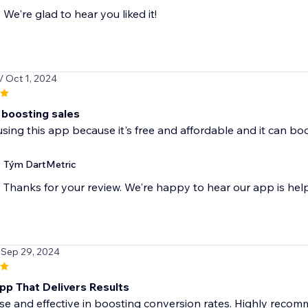
We're glad to hear you liked it!
/ Oct 1, 2024
 boosting sales
 using this app because it's free and affordable and it can bo
Tým DartMetric
Thanks for your review. We're happy to hear our app is hel
 Sep 29, 2024
pp That Delivers Results
se and effective in boosting conversion rates. Highly recom