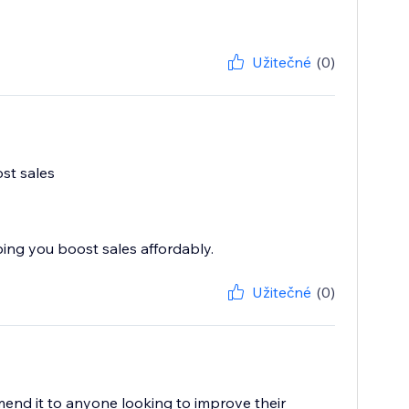
Užitečné
(0)
ost sales
ping you boost sales affordably.
Užitečné
(0)
mend it to anyone looking to improve their