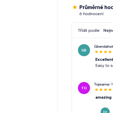
Průměrné hod
6 hodnocení
Třídit podle:
Nejn
Gbendahsi
GB
Excellen
Easy to s
Tojisama
/ 
TO
amazing
DA