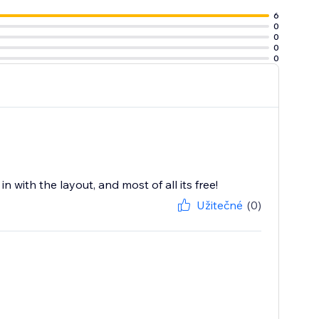
6
0
0
0
0
 with the layout, and most of all its free!
Užitečné
(0)