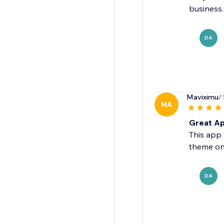
business.
DA
Maviximu
/
MA
Great Ap
This app 
theme on
DA