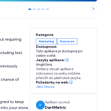
0
1
2
3
4
Kategorie
ut requiring
Marketing
Konverze
Dostupnost:
Tato aplikace je dostupná po
cluding text,
celém světě.
Jazyky aplikace:
Angličtina
previously
Veškerý obsah aplikace
zobrazený na webu můžete
přeložit do jakéhokoli jazyka.
 chance of
Požadavky na web:
-
Wix Stores
signed to keep
Aplikaci vyvinul
D
DartMetric
 into your store,