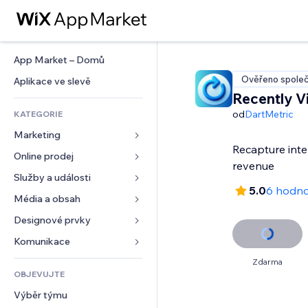
App Market – Domů
Ověřeno společ
Aplikace ve slevě
Recently 
od
DartMetric
KATEGORIE
Marketing
Recapture inte
Online prodej
Reklamy
revenue
Mobilní zařízení
Služby a události
Aplikace pro obchody
5.0
6 hodno
Analytika
Doprava a doručení
Média a obsah
Ubytování
Sociální sítě
Tlačítka pro prodej
Události
Designové prvky
Galerie
SEO
Online kurzy
Restaurace
Hudba
Mapy a navigace
Komunikace 
Míra zapojení
Tisk na vyžádání
Nemovitosti
Podcasty
Soukromí a bezpečnost
Formuláře
Zdarma
Výpisy webu
Účetnictví
OBJEVUJTE
Rezervace
Fotografie
Hodiny
Blog
E‑mail
Kupóny a věrnostní programy
Výběr týmu
Video
Šablony stránek
Ankety