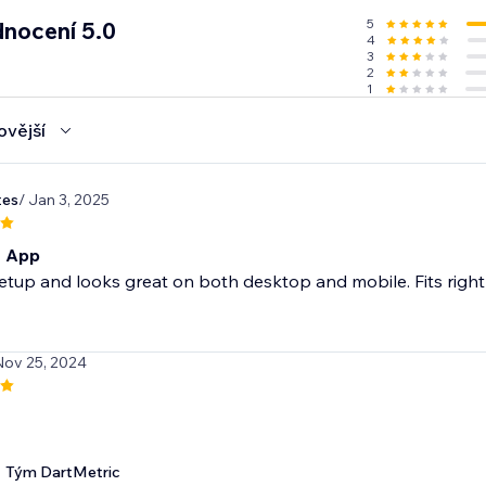
5
nocení 5.0
4
3
2
1
ovější
tes
/ Jan 3, 2025
t App
etup and looks great on both desktop and mobile. Fits right in
Nov 25, 2024
Tým DartMetric