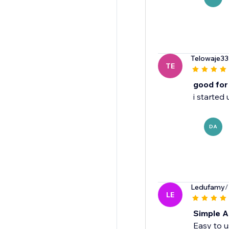
Telowaje33
TE
good for
i started
DA
Ledufamy
/
LE
Simple A
Easy to u