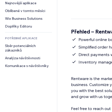
Konverze
Skladování
Nejnovější aplikace
PDF
Efekty pro obrázky
Chat
Dropshipping
Sdílení souborů
Oblíbené v tomto měsíci
Tlačítka a nabídky
Komentáře
Plány a předplatné
Novinky
Bannery a odznaky
Wix Business Solutions
Telefon
Crowdfunding
Služby obsahu
Kalkulačky
Komunita
Doplňky Editoru
Jídlo a nápoje
Přehled – Rentw
Efekty textu
Vyhledávání
Reference a recenze
POTŘEBNÉ APLIKACE
Počasí
Powerful online b
CRM
Sběr potenciálních 
Tabulky a grafy
Simplified order h
zákazníků
Direct payments w
Analýza návštěvnosti
Inventory managem
Komunikace s návštěvníky
Rentware is the market
business. Customize y
you with the best sol
and grow with us toge
Feel free to reach out