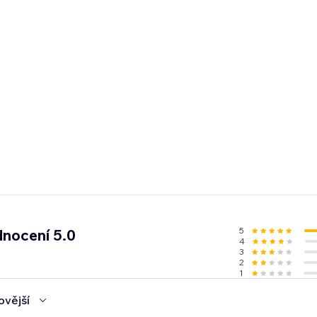
5
nocení 5.0
4
3
2
1
ovější