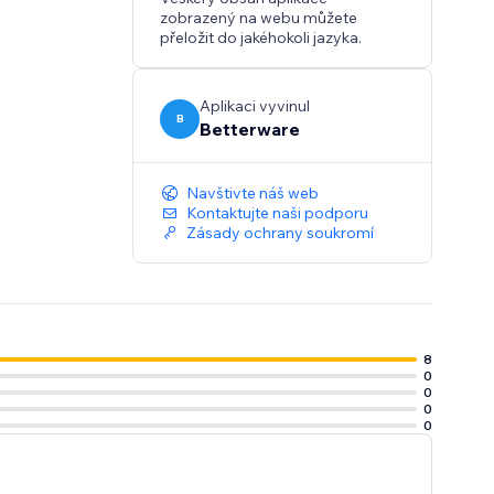
zobrazený na webu můžete
přeložit do jakéhokoli jazyka.
Aplikaci vyvinul
B
Betterware
Navštivte náš web
Kontaktujte naši podporu
Zásady ochrany soukromí
8
0
0
0
0