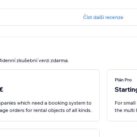
Číst další recenze
14denní zkušební verzi zdarma.
Plán Pro
9€
Startin
mpanies which need a booking system to
For small
e orders for rental objects of all kinds.
the multi