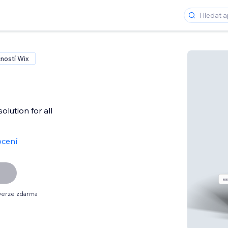
ností Wix
olution for all
cení
verze zdarma