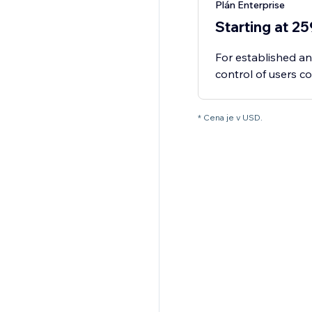
Plán Enterprise
Starting at 2
For established 
control of users c
* Cena je v USD.