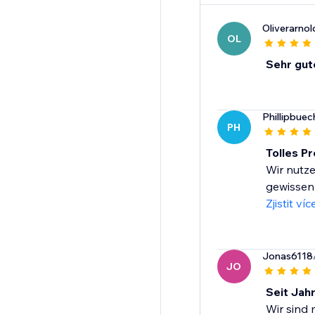
Oliverarnol
OL
Sehr gut
Phillipbuec
PH
Tolles P
Wir nutze
gewissenh
Zjistit víc
Jonas6118
JO
Seit Jah
Wir sind 