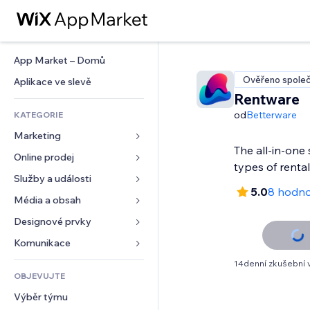
App Market – Domů
Ověřeno společ
Aplikace ve slevě
Rentware
od
Betterware
KATEGORIE
Marketing
The all-in-one s
Online prodej
Reklamy
types of rental
Mobilní zařízení
Služby a události
Aplikace pro obchody
5.0
8 hodno
Analytika
Doprava a doručení
Média a obsah
Ubytování
Sociální sítě
Tlačítka pro prodej
Události
Designové prvky
Galerie
SEO
Online kurzy
Restaurace
Hudba
Mapy a navigace
Komunikace 
Míra zapojení
Tisk na vyžádání
Nemovitosti
Podcasty
Soukromí a bezpečnost
Formuláře
14denní zkušební 
Výpisy webu
Účetnictví
OBJEVUJTE
Rezervace
Fotografie
Hodiny
Blog
E‑mail
Kupóny a věrnostní programy
Výběr týmu
Video
Šablony stránek
Ankety