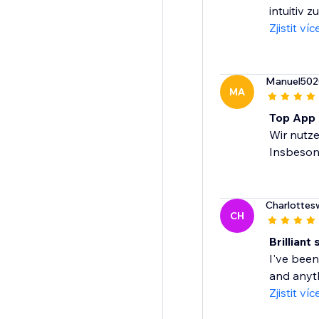
intuitiv 
Zjistit víc
Manuel502
MA
Top App 
Wir nutze
Insbesond
Charlotte
CH
Brillian
I've been
and anyth
Zjistit víc