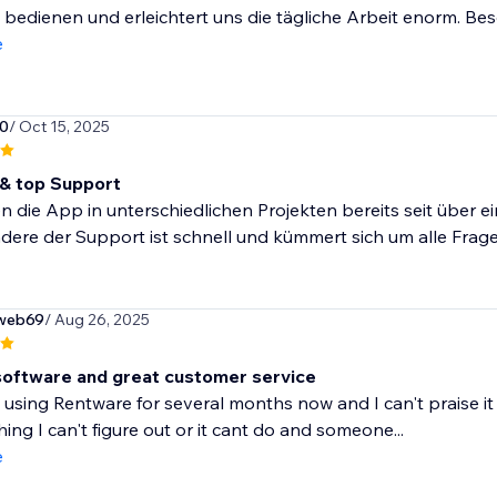
zu bedienen und erleichtert uns die tägliche Arbeit enorm. B
e
0
/ Oct 15, 2025
& top Support
n die App in unterschiedlichen Projekten bereits seit über ei
ere der Support ist schnell und kümmert sich um alle Fragen
sweb69
/ Aug 26, 2025
t software and great customer service
 using Rentware for several months now and I can't praise it 
ing I can't figure out or it cant do and someone...
e