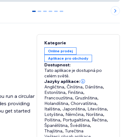
0
1
2
3
4
5
Kategorie
Online prodej
Aplikace pro obchody
Dostupnost:
Tato aplikace je dostupná po
celém světě.
Jazyky aplikace:
Angličtina
,
Čínština
,
Dánština
,
Estonština
,
Finština
,
u run a circular
Francouzština
,
Gruzínština
,
des providing
Holandština
,
Chorvatština
,
Italština
,
Japonština
,
Litevština
,
u get started
Lotyština
,
Němčina
,
Norština
,
Polština
,
Portugaltšina
,
Řečtina
,
Španělština
,
Švédština
,
Thajština
,
Turečtina
Veškerý obsah aplikace