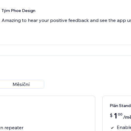
Tým Phoe Design
Amazing to hear your positive feedback and see the app use
Měsíční
Plán Stand
1
00
$
/mě
Enable
n repeater