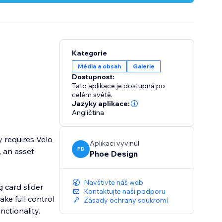
Kategorie
Média a obsah
Galerie
Dostupnost:
Tato aplikace je dostupná po
celém světě.
Jazyky aplikace:
Angličtina
y requires Velo
Aplikaci vyvinul
PD
 an asset
Phoe Design
Navštivte náš web
 card slider
Kontaktujte naši podporu
ake full control
Zásady ochrany soukromí
ctionality.