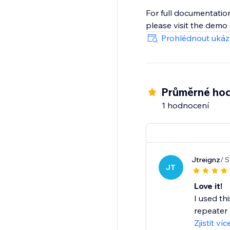
For full documentatio
please visit the demo s
Prohlédnout uká
Průměrné hod
1 hodnocení
Jtreignz
/ 
JT
Love it!
I used th
repeater 
Zjistit víc