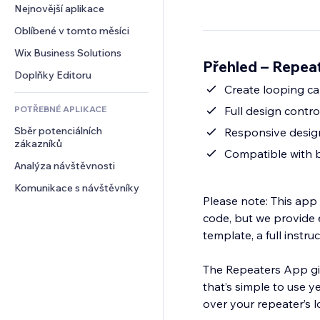
Konverze
Skladování
Nejnovější aplikace
PDF
Efekty pro obrázky
Chat
Dropshipping
Sdílení souborů
Oblíbené v tomto měsíci
Tlačítka a nabídky
Komentáře
Plány a předplatné
Novinky
Bannery a odznaky
Wix Business Solutions
Telefon
Přehled – Repea
Crowdfunding
Služby obsahu
Kalkulačky
Komunita
Doplňky Editoru
Jídlo a nápoje
Efekty textu
Create looping ca
Vyhledávání
Reference a recenze
POTŘEBNÉ APLIKACE
Full design contro
Počasí
CRM
Sběr potenciálních 
Tabulky a grafy
Responsive desig
zákazníků
Compatible with b
Analýza návštěvnosti
Komunikace s návštěvníky
Please note: This app 
code, but we provide
template, a full instru
The Repeaters App giv
that’s simple to use ye
over your repeater’s 