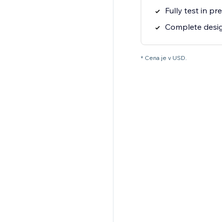
Fully test in p
Complete desi
* Cena je v USD.