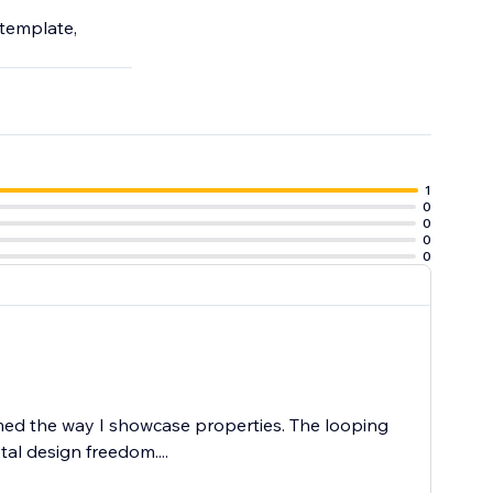
 template,
1
0
0
0
0
rmed the way I showcase properties. The looping
al design freedom....