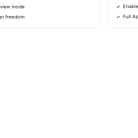
Enable
review mode
Full A
gn freedom