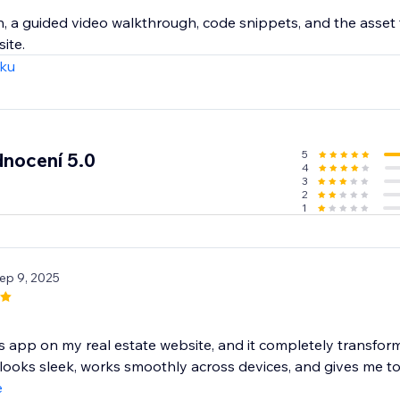
n, a guided video walkthrough, code snippets, and the asset
ite.
zku
5
nocení 5.0
4
3
2
1
Sep 9, 2025
is app on my real estate website, and it completely transfo
looks sleek, works smoothly across devices, and gives me tot
e