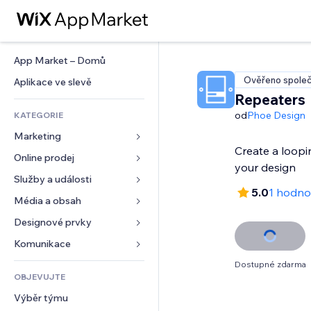
App Market – Domů
Ověřeno společ
Aplikace ve slevě
Repeaters
od
Phoe Design
KATEGORIE
Marketing
Create a loopi
Online prodej
Reklamy
your design
Mobilní zařízení
Služby a události
Aplikace pro obchody
5.0
1 hodno
Analytika
Doprava a doručení
Média a obsah
Ubytování
Sociální sítě
Tlačítka pro prodej
Události
Designové prvky
Galerie
SEO
Online kurzy
Restaurace
Hudba
Mapy a navigace
Komunikace 
Míra zapojení
Tisk na vyžádání
Nemovitosti
Podcasty
Soukromí a bezpečnost
Formuláře
Dostupné zdarma
Výpisy webu
Účetnictví
OBJEVUJTE
Rezervace
Fotografie
Hodiny
Blog
E‑mail
Kupóny a věrnostní programy
Výběr týmu
Video
Šablony stránek
Ankety