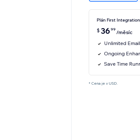
Plán First Integration
36
99
$
/měsíc
Unlimited Emai
Ongoing Enhan
Save Time Runn
* Cena je v USD.