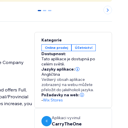
0
1
2
Kategorie
Online prodej
Účetnictví
Dostupnost:
Tato aplikace je dostupná po
age Company
celém světě.
Jazyky aplikace:
Angličtina
Veškerý obsah aplikace
zobrazený na webu můžete
 offers Full,
přeložit do jakéhokoli jazyka.
Požadavky na web:
al/Provincial
-
Wix Stores
s increase, you
Aplikaci vyvinul
C
CarryTheOne