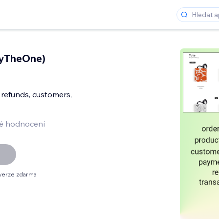
ryTheOne)
 refunds, customers,
é hodnocení
verze zdarma