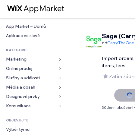
App Market – Domů
Sage (Car
Aplikace ve slevě
od
CarryTheOne
KATEGORIE
Import orders,
Marketing
items, fees
Online prodej
Reklamy
Zatím žádn
Mobilní zařízení
Služby a události
Aplikace pro obchody
Analytika
Doprava a doručení
Média a obsah
Ubytování
Sociální sítě
Tlačítka pro prodej
Události
Designové prvky
Galerie
SEO
Online kurzy
Restaurace
Hudba
Mapy a navigace
Komunikace 
30denní zkušební 
Míra zapojení
Tisk na vyžádání
Nemovitosti
Podcasty
Soukromí a bezpečnost
Formuláře
Výpisy webu
Účetnictví
OBJEVUJTE
Rezervace
Fotografie
Hodiny
Blog
E‑mail
Kupóny a věrnostní programy
Výběr týmu
Video
Šablony stránek
Ankety