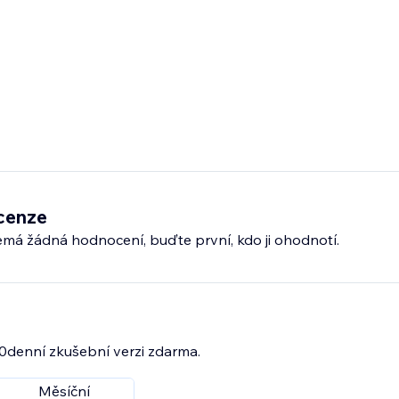
cenze
emá žádná hodnocení, buďte první, kdo ji ohodnotí.
30denní zkušební verzi zdarma.
Měsíční