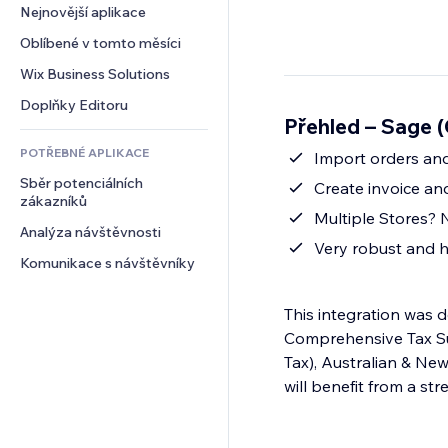
Konverze
Skladování
Nejnovější aplikace
PDF
Efekty pro obrázky
Chat
Dropshipping
Sdílení souborů
Oblíbené v tomto měsíci
Tlačítka a nabídky
Komentáře
Plány a předplatné
Novinky
Bannery a odznaky
Wix Business Solutions
Telefon
Crowdfunding
Služby obsahu
Kalkulačky
Komunita
Doplňky Editoru
Jídlo a nápoje
Přehled – Sage 
Efekty textu
Vyhledávání
Reference a recenze
POTŘEBNÉ APLIKACE
Počasí
Import orders and
CRM
Sběr potenciálních 
Tabulky a grafy
Create invoice an
zákazníků
Multiple Stores? 
Analýza návštěvnosti
Very robust and h
Komunikace s návštěvníky
This integration was d
Comprehensive Tax Su
Tax), Australian & Ne
will benefit from a st