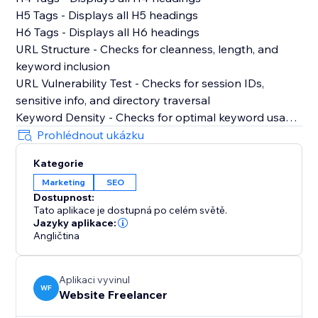
H5 Tags - Displays all H5 headings
H6 Tags - Displays all H6 headings
URL Structure - Checks for cleanness, length, and
keyword inclusion
URL Vulnerability Test - Checks for session IDs,
sensitive info, and directory traversal
Keyword Density - Checks for optimal keyword usage
Text to HTML Ratio - Calculates ratio and shows word
Prohlédnout ukázku
density table
Kategorie
Image Optimization - Checks for alt text and keyword
Marketing
SEO
inclusion
Dostupnost:
Internal Linking - Shows all internal links with anchor
Tato aplikace je dostupná po celém světě.
text
Jazyky aplikace:
Outbound Links - Shows all external links with anchor
Angličtina
text
Broken Links - Identifies all potentially broken links
Aplikaci vyvinul
Call-to-Action - Shows all CTA elements on the page
WF
Website Freelancer
Readability Score - Calculates Flesch Reading Ease