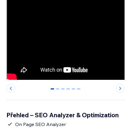
0
1
2
3
4
5
Přehled – SEO Analyzer & Optimization
On Page SEO Analyzer