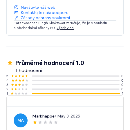
score and identifies long sentences
Navštivte náš web
Favicon - Checks for Favicon
Kontaktujte naši podporu
Zásady ochrany soukromí
Harshwardhan Singh Shaktawat zaručuje, že je v souladu
s obchodními zákony EU.
Zjistit více
Průměrné hodnocení 1.0
1 hodnocení
5
0
4
0
3
0
2
0
1
1
Markhappe
/ May 3, 2025
MA