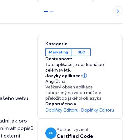
0
1
Kategorie
Marketing
SEO
Dostupnost:
Tato aplikace je dostupná po
celém světě.
Jazyky aplikace:
Angličtina
Veškerý obsah aplikace
zobrazený na webu můžete
 vašeho webu
přeložit do jakéhokoli jazyka.
Doporučeno v
Doplňky Editoru
,
Doplňky Editoru
adní jak pro
ním alt popisů
Aplikaci vyvinul
CC
t externí
Certified Code