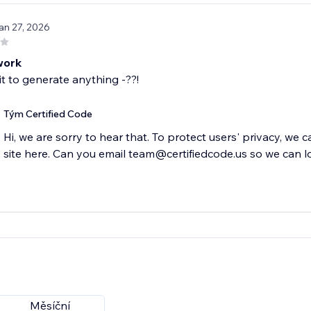
an 27, 2026
work
 it to generate anything -??!
Tým Certified Code
Hi, we are sorry to hear that. To protect users' privacy, we 
site here. Can you email team@certifiedcode.us so we can l
Měsíční