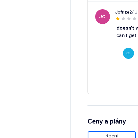
Jofrize2
/ J
JO
doesn't 
can't get
CE
Ceny a plány
Roční