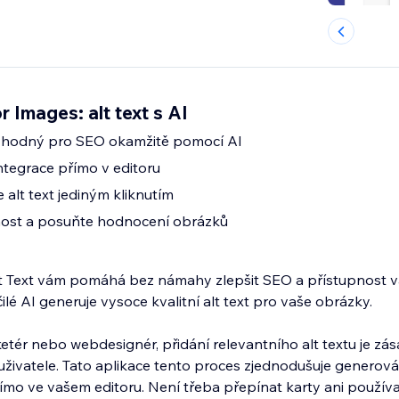
 Images: alt text s AI
t vhodný pro SEO okamžitě pomocí AI
tegrace přímo v editoru
e alt text jediným kliknutím
nost a posuňte hodnocení obrázků
lt Text vám pomáhá bez námahy zlepšit SEO a přístupnost
lé AI generuje vysoce kvalitní alt text pro vaše obrázky.
ketér nebo webdesignér, přidání relevantního alt textu je zás
uživatele. Tato aplikace tento proces zjednodušuje generová
římo ve vašem editoru. Není třeba přepínat karty ani používa