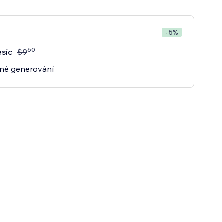
- 5%
60
síc
$
9
é generování