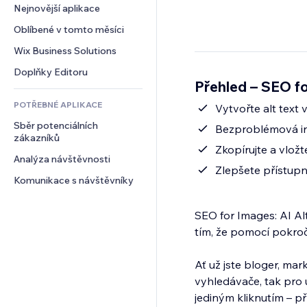
Konverze
Skladování
Nejnovější aplikace
PDF
Efekty pro obrázky
Chat
Dropshipping
Sdílení souborů
Oblíbené v tomto měsíci
Tlačítka a nabídky
Komentáře
Plány a předplatné
Novinky
Bannery a odznaky
Wix Business Solutions
Telefon
Crowdfunding
Služby obsahu
Kalkulačky
Komunita
Doplňky Editoru
Jídlo a nápoje
Přehled – SEO for
Efekty textu
Vyhledávání
Reference a recenze
POTŘEBNÉ APLIKACE
Počasí
Vytvořte alt tex
CRM
Sběr potenciálních 
Tabulky a grafy
Bezproblémová in
zákazníků
Zkopírujte a vložt
Analýza návštěvnosti
Zlepšete přístup
Komunikace s návštěvníky
SEO for Images: AI A
tím, že pomocí pokroči
Ať už jste bloger, mar
vyhledávače, tak pro 
jediným kliknutím – p