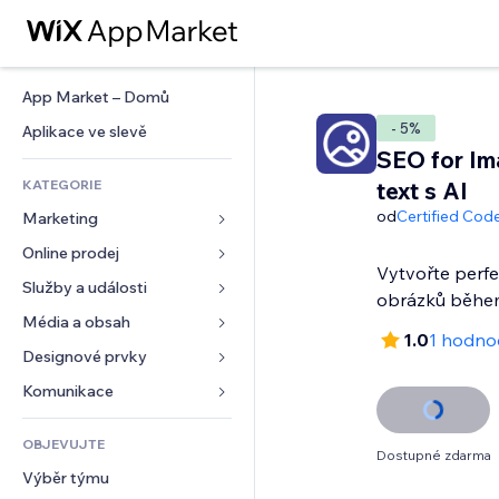
App Market – Domů
- 5%
Aplikace ve slevě
SEO for Im
KATEGORIE
text s AI
od
Certified Cod
Marketing
Online prodej
Reklamy
Vytvořte perfek
Mobilní zařízení
Služby a události
Aplikace pro obchody
obrázků běhe
Analytika
Doprava a doručení
Média a obsah
Ubytování
1.0
1 hodno
Sociální sítě
Tlačítka pro prodej
Události
Designové prvky
Galerie
SEO
Online kurzy
Restaurace
Hudba
Mapy a navigace
Komunikace 
Míra zapojení
Tisk na vyžádání
Nemovitosti
Podcasty
Soukromí a bezpečnost
Formuláře
Výpisy webu
Účetnictví
OBJEVUJTE
Rezervace
Fotografie
Hodiny
Blog
Dostupné zdarma
E‑mail
Kupóny a věrnostní programy
Výběr týmu
Video
Šablony stránek
Ankety