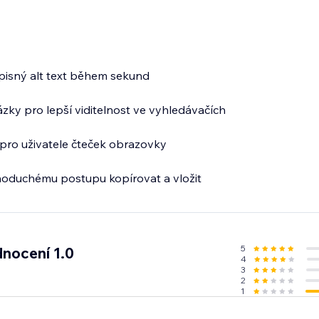
pisný alt text během sekund
ázky pro lepší viditelnost ve vyhledávačích
pro uživatele čteček obrazovky
dnoduchému postupu kopírovat a vložit
5
nocení 1.0
4
3
2
1