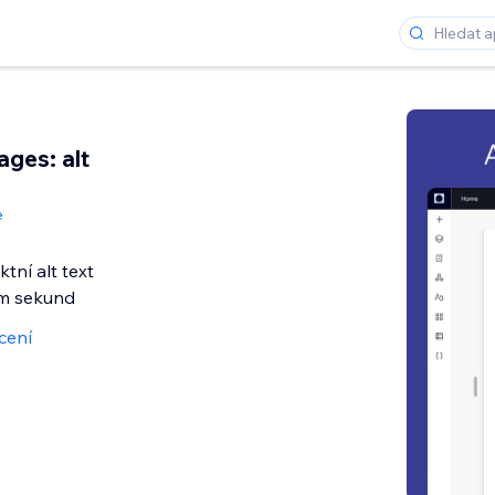
ages: alt
e
tní alt text
m sekund
cení