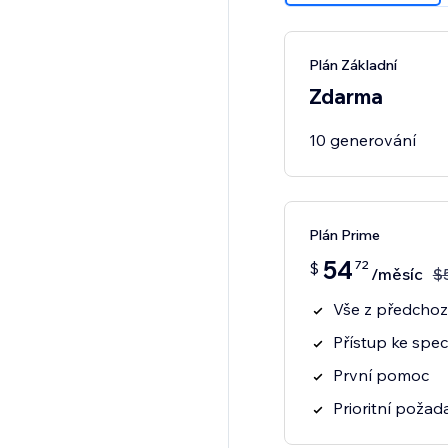
Plán Základní
Zdarma
10 generování
Plán Prime
54
72
$
/měsíc
$
Vše z předchozí
Přístup ke spec
První pomoc
Prioritní poža