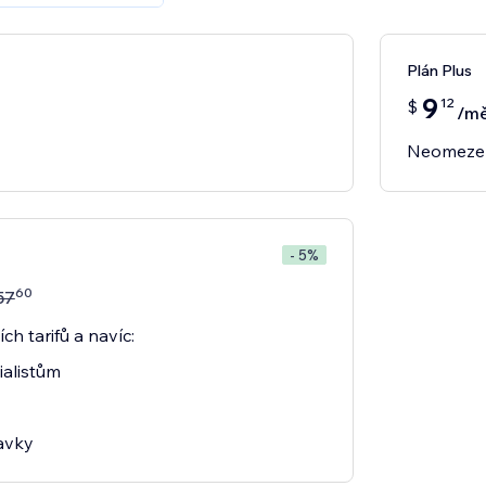
Plán Plus
9
12
$
/mě
Neomezen
- 5%
60
57
ch tarifů a navíc:
ialistům
davky