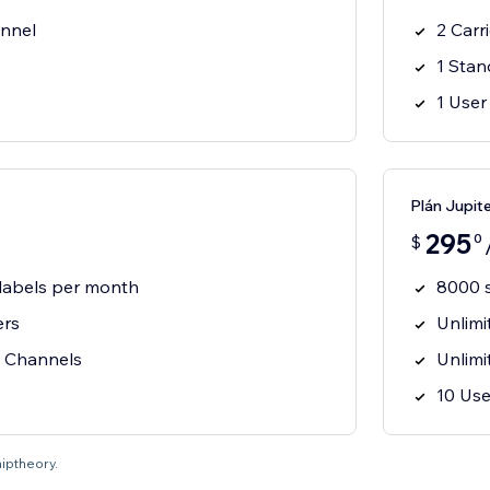
nnel
2 Carr
1 Sta
1 User
Plán Jupit
295
0
$
labels per month
8000 s
ers
Unlimi
s Channels
Unlimi
10 Use
hiptheory.