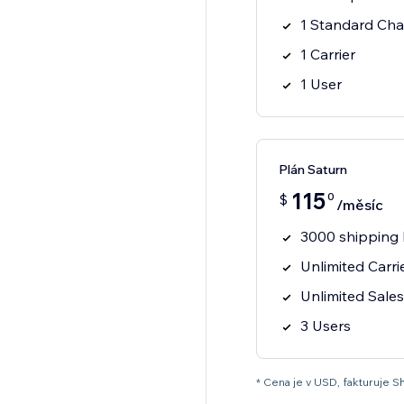
1 Standard Cha
1 Carrier
1 User
Plán Saturn
115
0
$
/měsíc
3000 shipping 
Unlimited Carri
Unlimited Sale
3 Users
* Cena je v USD, fakturuje S