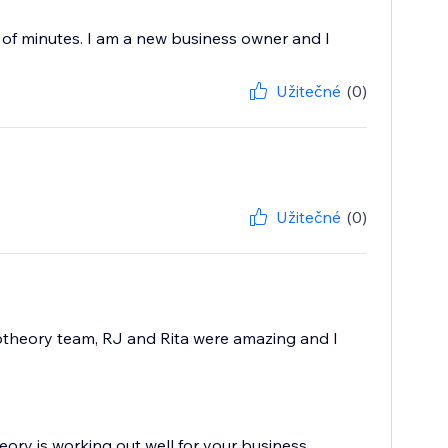
r of minutes. I am a new business owner and I
Užitečné
(0)
Užitečné
(0)
iptheory team, RJ and Rita were amazing and I
eory is working out well for your business.