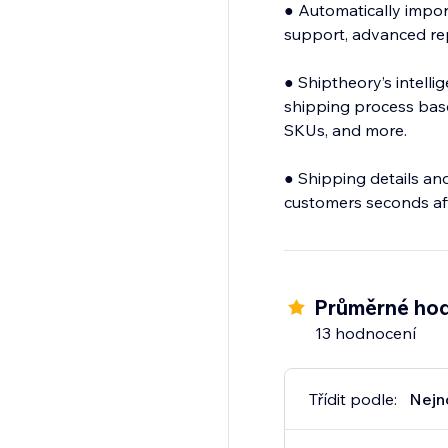
● Automatically import
support, advanced rep
● Shiptheory’s intelli
shipping process base
SKUs, and more.
● Shipping details an
customers seconds aft
Průměrné hod
13 hodnocení
Třídit podle:
Nejn