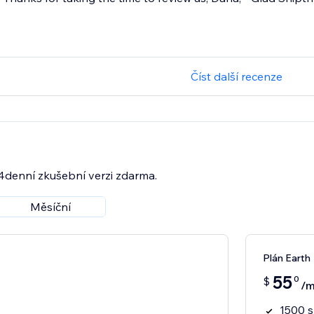
Číst další recenze
14denní zkušební verzi zdarma.
Měsíční
Plán Earth
55
0
$
/m
1500 