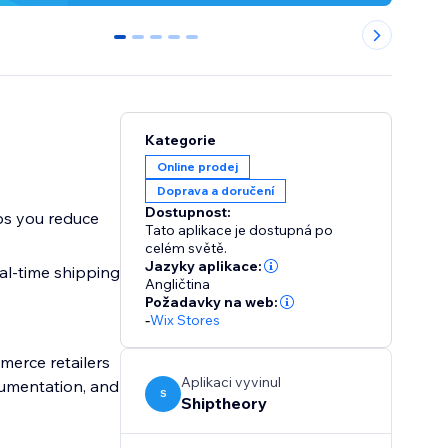
0
1
2
3
4
Kategorie
Online prodej
Doprava a doručení
Dostupnost:
lps you reduce
Tato aplikace je dostupná po
celém světě.
Jazyky aplikace:
al-time shipping
Angličtina
Požadavky na web:
-
Wix Stores
erce retailers
Aplikaci vyvinul
cumentation, and
S
Shiptheory