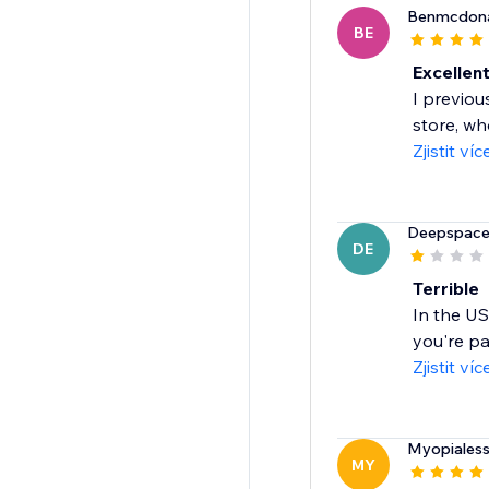
Benmcdon
BE
Excellent
I previou
store, who
Zjistit víc
Deepspacen
DE
Terrible
In the US
you're pa
Zjistit víc
Myopiales
MY