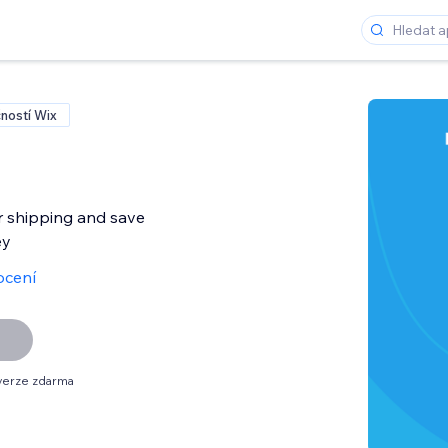
ností Wix
 shipping and save
ey
ocení
verze zdarma