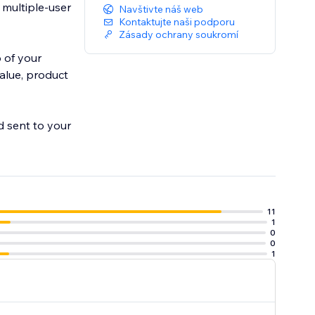
 multiple-user
Navštivte náš web
Kontaktujte naši podporu
Zásady ochrany soukromí
 of your
alue, product
d sent to your
11
1
0
0
1