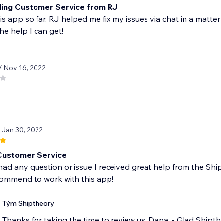
ing Customer Service from RJ
is app so far. RJ helped me fix my issues via chat in a matte
the help I can get!
/ Nov 16, 2022
/ Jan 30, 2022
t Customer Service
 had any question or issue I received great help from the Sh
commend to work with this app!
Tým Shiptheory
Thanks for taking the time to review us, Dana, - Glad Shipth