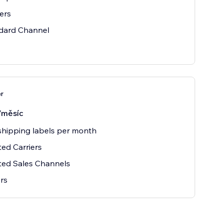
iers
ndard Channel
er
/měsíc
hipping labels per month
ted Carriers
ted Sales Channels
rs