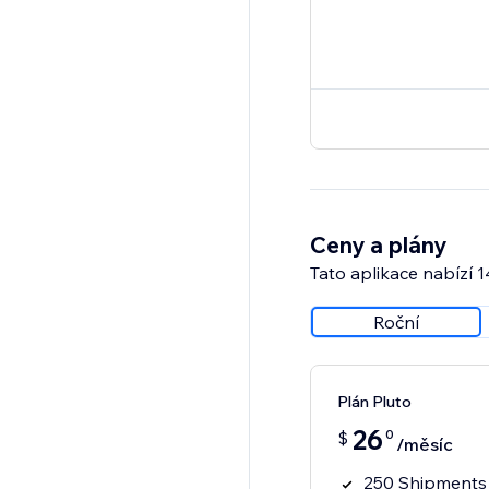
Ceny a plány
Tato aplikace nabízí 
Roční
Plán Pluto
26
0
$
/měsíc
250 Shipments