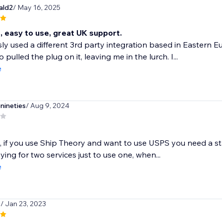
ald2
/ May 16, 2025
, easy to use, great UK support.
sly used a different 3rd party integration based in Eastern
 pulled the plug on it, leaving me in the lurch. I...
e
ineties
/ Aug 9, 2024
, if you use Ship Theory and want to use USPS you need a s
ying for two services just to use one, when...
e
s
/ Jan 23, 2023