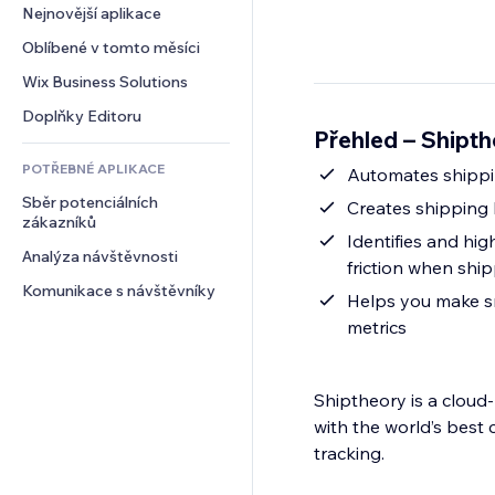
Konverze
Skladování
Nejnovější aplikace
PDF
Efekty pro obrázky
Chat
Dropshipping
Sdílení souborů
Oblíbené v tomto měsíci
Tlačítka a nabídky
Komentáře
Plány a předplatné
Novinky
Bannery a odznaky
Wix Business Solutions
Telefon
Crowdfunding
Služby obsahu
Kalkulačky
Komunita
Doplňky Editoru
Jídlo a nápoje
Přehled – Shipt
Efekty textu
Vyhledávání
Reference a recenze
POTŘEBNÉ APLIKACE
Počasí
Automates shippi
CRM
Sběr potenciálních 
Tabulky a grafy
Creates shipping
zákazníků
Identifies and hi
Analýza návštěvnosti
friction when ship
Komunikace s návštěvníky
Helps you make sm
metrics
Shiptheory is a clou
with the world’s best
tracking.