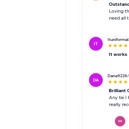
Outstand
Loving th
need all 
Ituniformal
IT
It works
Dana9226
DA
Brillian
Any tie I
really re
SH