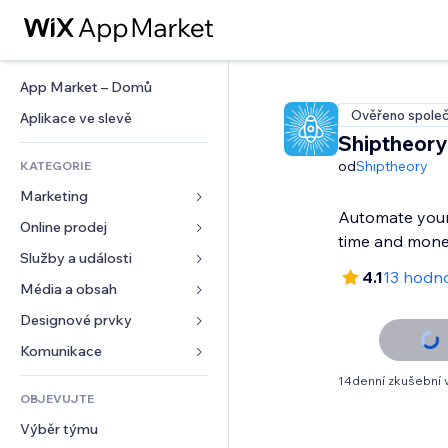
App Market – Domů
Ověřeno společ
Aplikace ve slevě
Shiptheory
od
Shiptheory
KATEGORIE
Marketing
Automate your
Online prodej
Reklamy
time and mon
Mobilní zařízení
Služby a události
Aplikace pro obchody
4.1
13 hodn
Analytika
Doprava a doručení
Média a obsah
Ubytování
Sociální sítě
Tlačítka pro prodej
Události
Designové prvky
Galerie
SEO
Online kurzy
Restaurace
Hudba
Mapy a navigace
Komunikace 
Míra zapojení
Tisk na vyžádání
Nemovitosti
Podcasty
Soukromí a bezpečnost
Formuláře
14denní zkušební 
Výpisy webu
Účetnictví
OBJEVUJTE
Rezervace
Fotografie
Hodiny
Blog
E‑mail
Kupóny a věrnostní programy
Výběr týmu
Video
Šablony stránek
Ankety