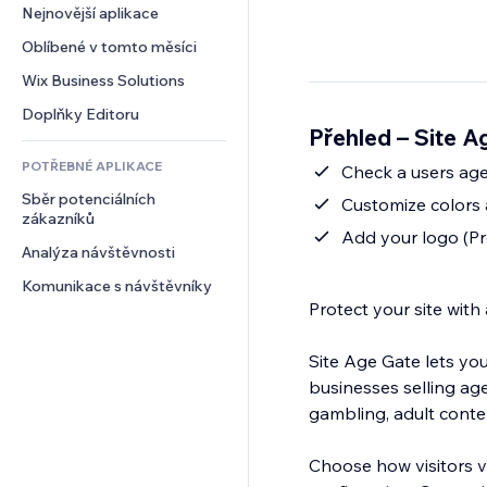
Konverze
Skladování
Nejnovější aplikace
PDF
Efekty pro obrázky
Chat
Dropshipping
Sdílení souborů
Oblíbené v tomto měsíci
Tlačítka a nabídky
Komentáře
Plány a předplatné
Novinky
Bannery a odznaky
Wix Business Solutions
Telefon
Crowdfunding
Služby obsahu
Kalkulačky
Komunita
Doplňky Editoru
Jídlo a nápoje
Přehled – Site A
Efekty textu
Vyhledávání
Reference a recenze
POTŘEBNÉ APLIKACE
Počasí
Check a users age
CRM
Sběr potenciálních 
Tabulky a grafy
Customize colors
zákazníků
Add your logo (P
Analýza návštěvnosti
Komunikace s návštěvníky
Protect your site with 
Site Age Gate lets you
businesses selling ag
gambling, adult conte
Choose how visitors ve