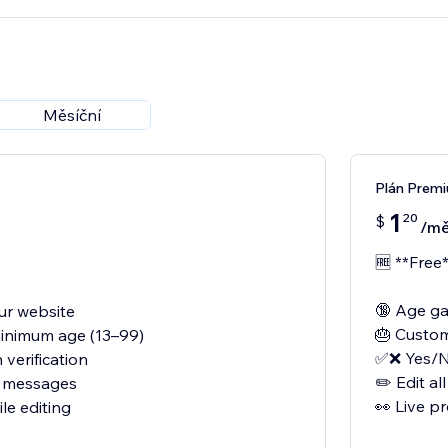
, borders, transparency)
on
Měsíční
Plán Prem
1
20
$
/mě
🆓 **Free*
🔞 Age ga
ur website
🎂 Custom
inimum age (13–99)
✅❌ Yes/No
verification
✏️ Edit a
nd messages
👀 Live pr
le editing