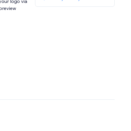
your logo via
 preview