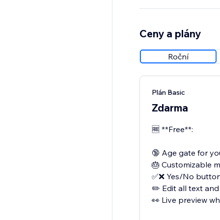
Button styling (radius
Full color customizati
Ceny a plány
Roční
Plán Basic
Zdarma
🆓 **Free**:
🔞 Age gate for yo
🎂 Customizable m
✅❌ Yes/No button 
✏️ Edit all text a
👀 Live preview whi