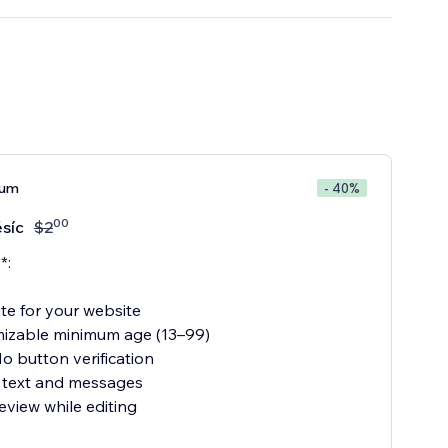
ium
- 40%
00
síc
$
2
*:
te for your website
izable minimum age (13–99)
 button verification
ll text and messages
eview while editing