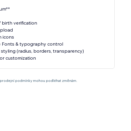
ium**
 birth verification
upload
 icons
 Fonts & typography control
 styling (radius, borders, transparency)
it a prodejní podmínky mohou podléhat změnám.