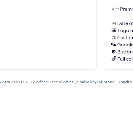
⭐ **Prem
📅 Date of
🖼️ Logo 
🎨 Custom
🔤 Google
🔘 Button
rpna 2026 23:59 UTC. Vývojář aplikace si vyhrazuje právo kdykoli prodej ukonč