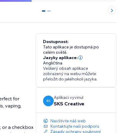
0
1
Dostupnost:
Tato aplikace je dostupná po
celém světě.
Jazyky aplikace:
Angličtina
Veškerý obsah aplikace
zobrazený na webu můžete
přeložit do jakéhokoli jazyka.
Aplikaci vyvinul
rfect for
SC
SKS Creative
s, vaping,
Navštivte náš web
Kontaktujte naši podporu
r, or a checkbox
Zásady ochrany soukromí