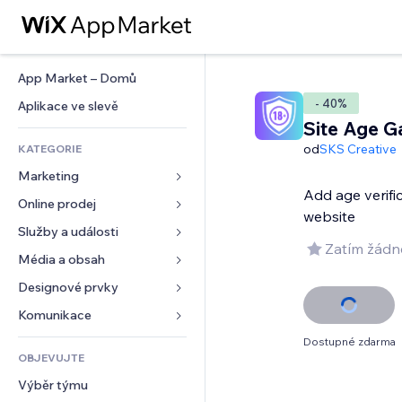
App Market – Domů
- 40%
Aplikace ve slevě
Site Age G
od
SKS Creative
KATEGORIE
Marketing
Add age verifi
Online prodej
Reklamy
website
Mobilní zařízení
Služby a události
Aplikace pro obchody
Zatím žádn
Analytika
Doprava a doručení
Média a obsah
Ubytování
Sociální sítě
Tlačítka pro prodej
Události
Designové prvky
Galerie
SEO
Online kurzy
Restaurace
Hudba
Mapy a navigace
Komunikace 
Míra zapojení
Tisk na vyžádání
Nemovitosti
Podcasty
Soukromí a bezpečnost
Formuláře
Dostupné zdarma
Výpisy webu
Účetnictví
OBJEVUJTE
Rezervace
Fotografie
Hodiny
Blog
E‑mail
Kupóny a věrnostní programy
Výběr týmu
Video
Šablony stránek
Ankety