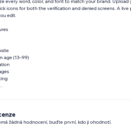
ze every word, color, and font to match your brand. Upload 
k icons for both the verification and denied screens. A live
ou edit.
ures
site
m age (13–99)
ation
sages
ting
ion
cenze
emá žádná hodnocení, buďte první, kdo ji ohodnotí.
raphy control