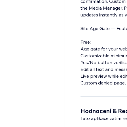
confirmation. Customi
the Media Manager. Pic
updates instantly as y
Site Age Gate — Feat
Free:
Age gate for your web
Customizable minimu
Yes/No button verific
Edit all text and mes
Live preview while edi
Custom denied page
Premium:
Date of birth verificat
Logo upload
Hodnocení & Re
Custom icons
Tato aplikace zatím n
Google Fonts & typog