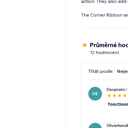
action. They also add 
The Corner Ribbon wil
Průměrné hod
12 hodnocení
Třídit podle:
Nejn
Deopratic
/
DE
fonction
Olivierkend