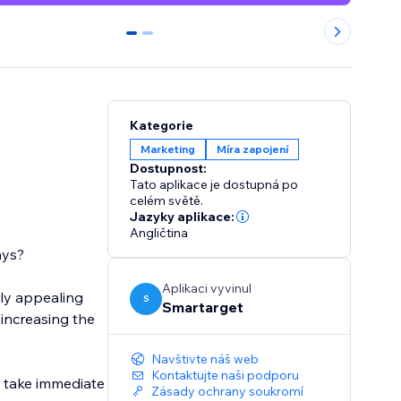
0
1
Kategorie
Marketing
Míra zapojení
Dostupnost:
Tato aplikace je dostupná po
celém světě.
Jazyky aplikace:
Angličtina
ays?
Aplikaci vyvinul
lly appealing
S
Smartarget
 increasing the
Navštivte náš web
Kontaktujte naši podporu
o take immediate
Zásady ochrany soukromí