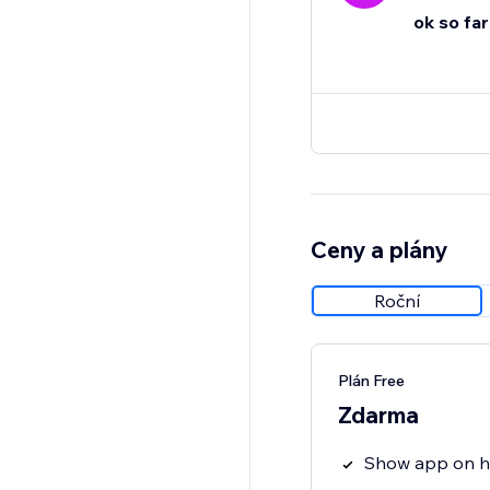
ok so far
Ceny a plány
Roční
Plán Free
Zdarma
Show app on 