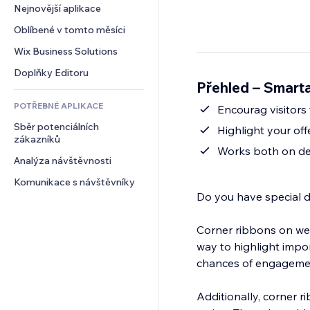
Konverze
Skladování
Nejnovější aplikace
PDF
Efekty pro obrázky
Chat
Dropshipping
Sdílení souborů
Oblíbené v tomto měsíci
Tlačítka a nabídky
Komentáře
Plány a předplatné
Novinky
Bannery a odznaky
Wix Business Solutions
Telefon
Crowdfunding
Služby obsahu
Kalkulačky
Komunita
Doplňky Editoru
Jídlo a nápoje
Přehled – Smart
Efekty textu
Vyhledávání
Reference a recenze
POTŘEBNÉ APLIKACE
Počasí
Encourag visitors
CRM
Sběr potenciálních 
Tabulky a grafy
Highlight your of
zákazníků
Works both on de
Analýza návštěvnosti
Komunikace s návštěvníky
Do you have special d
Corner ribbons on webs
way to highlight impo
chances of engageme
Additionally, corner r