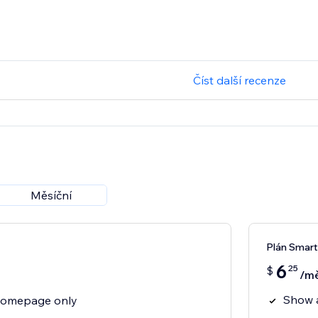
Číst další recenze
Měsíční
Plán Smart
6
25
$
/mě
Show 
homepage only