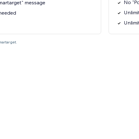
No "P
martarget" message
Unlimit
 needed
Unlimi
martarget.