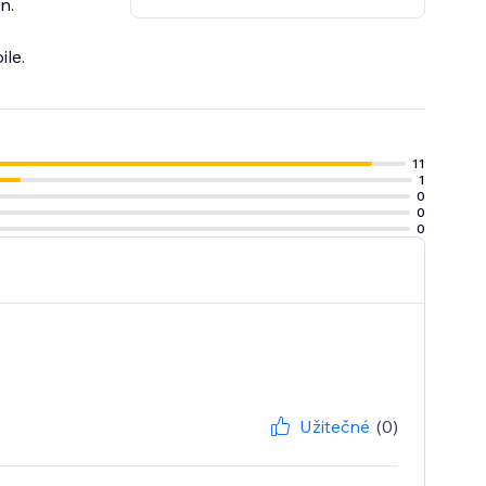
n.
le.
11
1
0
0
0
Užitečné
(0)