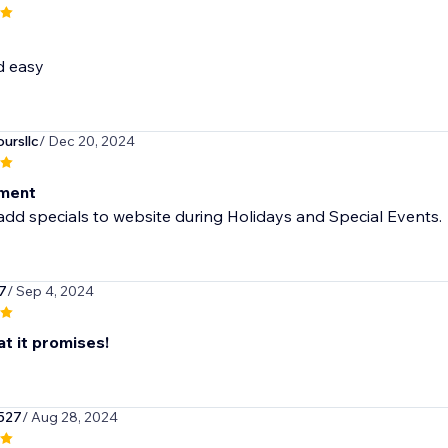
d easy
ursllc
/ Dec 20, 2024
sment
add specials to website during Holidays and Special Events.
7
/ Sep 4, 2024
t it promises!
527
/ Aug 28, 2024