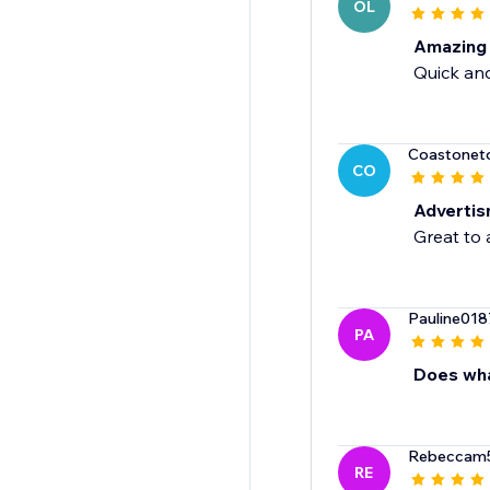
OL
Amazing
Quick an
Coastoneto
CO
Adverti
Great to 
Pauline018
PA
Does wha
Rebeccam
RE