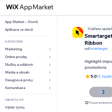
App Market – Domů
Ověřeno společ
Aplikace ve slevě
Smartarget
KATEGORIE
Ribbon
od
Smartarget
Marketing
Online prodej
Reklamy
Highlight impo
Mobilní zařízení
Služby a události
Aplikace pro obchody
promotions
Analytika
Doprava a doručení
Média a obsah
Ubytování
5.0
12 hodn
Sociální sítě
Tlačítka pro prodej
Události
Designové prvky
Galerie
SEO
Online kurzy
Restaurace
Hudba
Mapy a navigace
Komunikace 
Míra zapojení
Tisk na vyžádání
Nemovitosti
Podcasty
Soukromí a bezpečnost
Formuláře
Výpisy webu
Účetnictví
OBJEVUJTE
Rezervace
Fotografie
Hodiny
Blog
Pouze prémiov
E‑mail
Kupóny a věrnostní programy
Výběr týmu
Video
Šablony stránek
Ankety