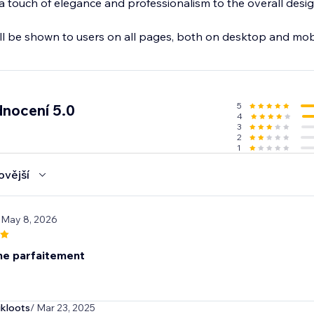
a touch of elegance and professionalism to the overall desig
l be shown to users on all pages, both on desktop and mobi
5
nocení 5.0
4
3
2
1
ovější
 May 8, 2026
ne parfaitement
ikloots
/ Mar 23, 2025