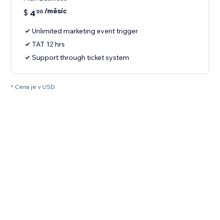
/měsíc
$
4
00
Unlimited marketing event trigger
TAT 12 hrs
Support through ticket system
* Cena je v USD.