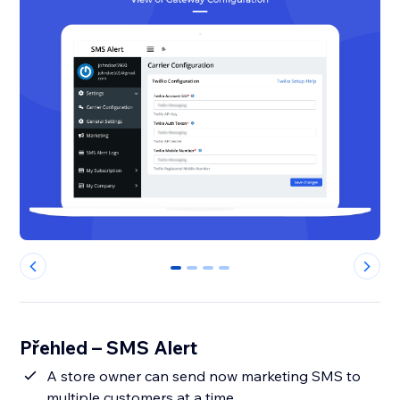
0
1
2
3
Přehled – SMS Alert
A store owner can send now marketing SMS to
multiple customers at a time