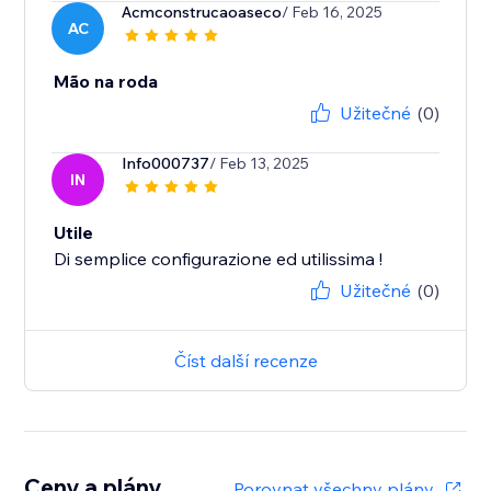
Acmconstrucaoaseco
/ Feb 16, 2025
AC
Mão na roda
Užitečné
(0)
Info000737
/ Feb 13, 2025
IN
Utile
Di semplice configurazione ed utilissima !
Užitečné
(0)
Číst další recenze
Ceny a plány
Porovnat všechny plány