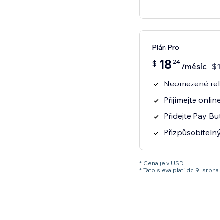
Plán Pro
18
24
$
/měsíc
$
Neomezené rel
Přijímejte onli
Přidejte Pay Bu
Přizpůsobitelný
* Cena je v USD.
* Tato sleva platí do 9. sr