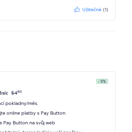
Užitečné
(1)
- 5%
80
ěsíc
$
4
ací pokladny/měs.
ejte online platby s Pay Button
te Pay Button na svůj web