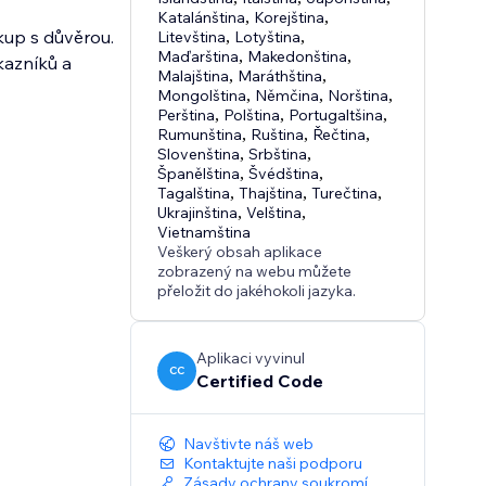
Katalánština
,
Korejština
,
kup s důvěrou.
Litevština
,
Lotyština
,
Maďarština
,
Makedonština
,
kazníků a
Malajština
,
Maráthština
,
Mongolština
,
Němčina
,
Norština
,
Perština
,
Polština
,
Portugaltšina
,
Rumunština
,
Ruština
,
Řečtina
,
Slovenština
,
Srbština
,
Španělština
,
Švédština
,
Tagalština
,
Thajština
,
Turečtina
,
Ukrajinština
,
Velština
,
Vietnamština
Veškerý obsah aplikace
zobrazený na webu můžete
přeložit do jakéhokoli jazyka.
Aplikaci vyvinul
CC
Certified Code
Navštivte náš web
Kontaktujte naši podporu
Zásady ochrany soukromí