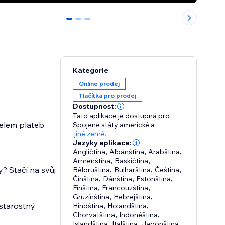
0
1
2
Kategorie
Online prodej
Tlačítka pro prodej
Dostupnost:
Tato aplikace je dostupná pro
telem plateb
Spojené státy americké
a
jiné země.
Jazyky aplikace:
Angličtina
,
Albánština
,
Arabština
,
Arménština
,
Baskičtina
,
? Stačí na svůj
Běloruština
,
Bulharština
,
Čeština
,
Čínština
,
Dánština
,
Estonština
,
Finština
,
Francouzština
,
Gruzínština
,
Hebrejština
,
starostný
Hindština
,
Holandština
,
Chorvatština
,
Indonéština
,
Islandština
,
Italština
,
Japonština
,