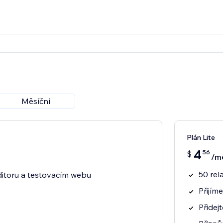
Měsíční
Plán Lite
4
56
$
/m
50 rel
itoru a testovacím webu
Přijím
Přidej