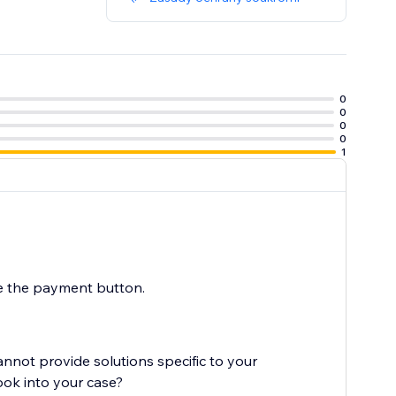
0
0
0
0
1
se the payment button.
cannot provide solutions specific to your
ook into your case?