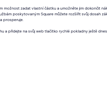
m možnost zadat vlastní částku a umožněte jim dokončit ná
lužbám poskytovaným Square můžete rozšířit svůj dosah zá
ma prosperuje.
u a přidejte na svůj web tlačítko rychlé pokladny ještě dnes