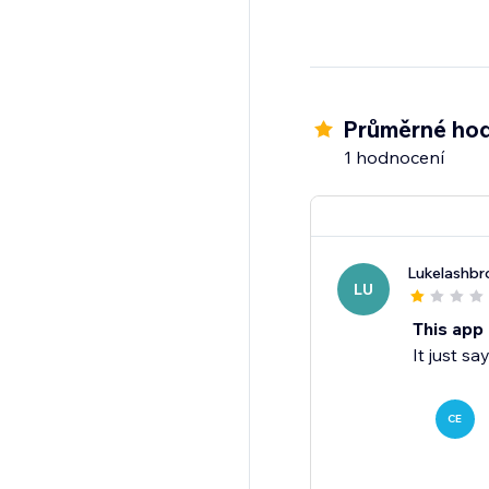
Průměrné hod
1 hodnocení
Lukelashb
LU
This app
It just s
CE