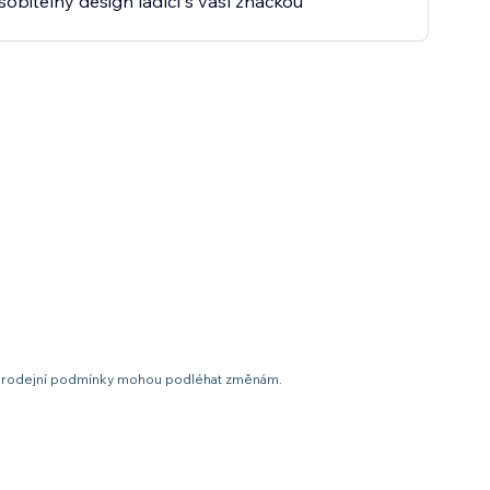
sobitelný design ladící s vaší značkou
t a prodejní podmínky mohou podléhat změnám.