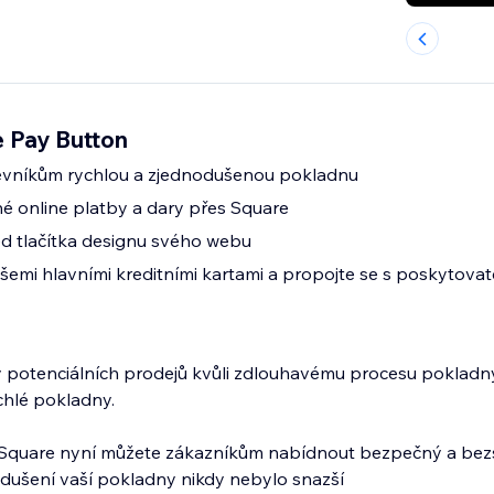
e Pay Button
vníkům rychlou a zjednodušenou pokladnu
né online platby a dary přes Square
d tlačítka designu svého webu
 všemi hlavními kreditními kartami a propojte se s poskytova
y potenciálních prodejů kvůli zdlouhavému procesu pokladny
chlé pokladny.
a Square nyní můžete zákazníkům nabídnout bezpečný a bez
dušení vaší pokladny nikdy nebylo snazší