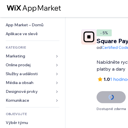
App Market – Domů
- 5%
Aplikace ve slevě
Square Pay
od
Certified Cod
KATEGORIE
Marketing
Nabídněte ryc
Online prodej
Reklamy
platby a dary
Mobilní zařízení
Služby a události
Aplikace pro obchody
1.0
1 hodno
Analytika
Doprava a doručení
Média a obsah
Ubytování
Sociální sítě
Tlačítka pro prodej
Události
Designové prvky
Galerie
SEO
Online kurzy
Restaurace
Hudba
Mapy a navigace
Komunikace 
Míra zapojení
Tisk na vyžádání
Nemovitosti
Podcasty
Soukromí a bezpečnost
Formuláře
Dostupné zdarma
Výpisy webu
Účetnictví
OBJEVUJTE
Rezervace
Fotografie
Hodiny
Blog
E‑mail
Kupóny a věrnostní programy
Výběr týmu
Video
Šablony stránek
Ankety