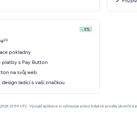
Přizpů
- 5%
20
19
ace pokladny
ne platby s Pay Button
tton na svůj web
 design ladící s vaší značkou
pna 2026 23:59 UTC. Vývojář aplikace si vyhrazuje právo kdykoli prodej ukonči