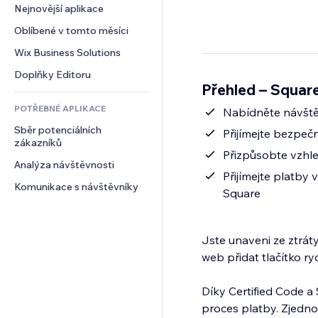
Konverze
Skladování
Nejnovější aplikace
PDF
Efekty pro obrázky
Chat
Dropshipping
Sdílení souborů
Oblíbené v tomto měsíci
Tlačítka a nabídky
Komentáře
Plány a předplatné
Novinky
Bannery a odznaky
Wix Business Solutions
Telefon
Crowdfunding
Služby obsahu
Kalkulačky
Komunita
Doplňky Editoru
Jídlo a nápoje
Přehled – Squar
Efekty textu
Vyhledávání
Reference a recenze
POTŘEBNÉ APLIKACE
Počasí
Nabídněte návště
CRM
Sběr potenciálních 
Tabulky a grafy
Přijímejte bezpeč
zákazníků
Přizpůsobte vzhle
Analýza návštěvnosti
Přijímejte platby
Komunikace s návštěvníky
Square
Jste unaveni ze ztrát
web přidat tlačítko ry
Díky Certified Code 
proces platby. Zjedno