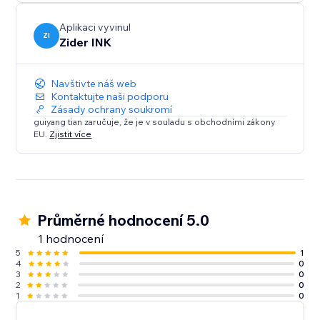
Aplikaci vyvinul
ZI
Zider INK
Navštivte náš web
Kontaktujte naši podporu
Zásady ochrany soukromí
guiyang tian zaručuje, že je v souladu s obchodními zákony
EU.
Zjistit více
Průměrné hodnocení 5.0
1 hodnocení
5
1
4
0
3
0
2
0
1
0