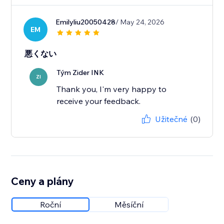
Emilyliu20050428
/ May 24, 2026
EM
悪くない
Tým Zider INK
ZI
Thank you, I'm very happy to
receive your feedback.
Užitečné
(0)
Ceny a plány
Roční
Měsíční