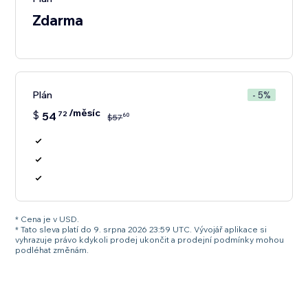
Zdarma
Plán
- 5%
/měsíc
$
54
72
60
$
57
* Cena je v USD.
* Tato sleva platí do 9. srpna 2026 23:59 UTC. Vývojář aplikace si
vyhrazuje právo kdykoli prodej ukončit a prodejní podmínky mohou
podléhat změnám.