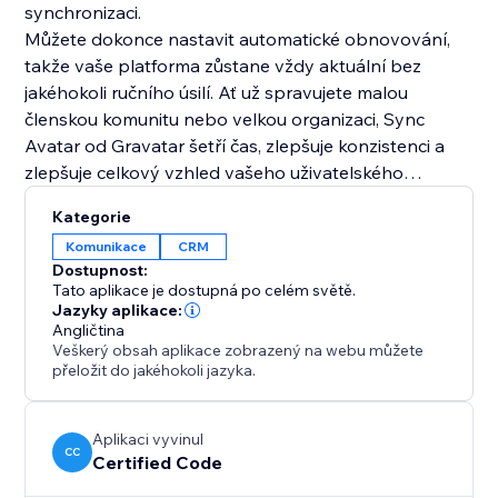
synchronizaci.
Můžete dokonce nastavit automatické obnovování,
takže vaše platforma zůstane vždy aktuální bez
jakéhokoli ručního úsilí. Ať už spravujete malou
členskou komunitu nebo velkou organizaci, Sync
Avatar od Gravatar šetří čas, zlepšuje konzistenci a
zlepšuje celkový vzhled vašeho uživatelského
adresáře.
Kategorie
Ideální pro komunity, adresáře, placená členství,
Komunikace
CRM
online kurzy a jakékoli stránky, kde záleží na identitě
Dostupnost:
člena.
Tato aplikace je dostupná po celém světě.
Jazyky aplikace:
Angličtina
Veškerý obsah aplikace zobrazený na webu můžete
přeložit do jakéhokoli jazyka.
Aplikaci vyvinul
CC
Certified Code