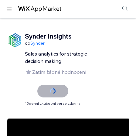
Synder Insights
od
Synder
Sales analytics for strategic
decision making
Zatím žádné hodnocení
15denní zkušební verze zdarma