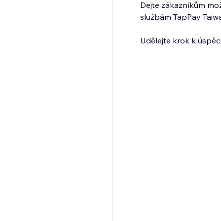
Dejte zákazníkům mož
službám TapPay Taiwan 
Udělejte krok k úspěch