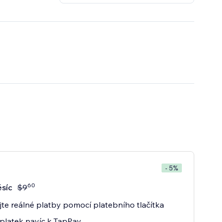
- 5%
60
síc
$
9
ejte reálné platby pomocí platebního tlačítka
platek navíc k TapPay