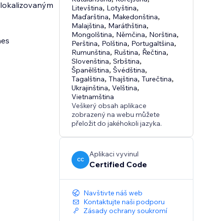
 lokalizovaným
Litevština
,
Lotyština
,
Maďarština
,
Makedonština
,
Malajština
,
Maráthština
,
Mongolština
,
Němčina
,
Norština
,
nes
Perština
,
Polština
,
Portugaltšina
,
Rumunština
,
Ruština
,
Řečtina
,
Slovenština
,
Srbština
,
Španělština
,
Švédština
,
Tagalština
,
Thajština
,
Turečtina
,
Ukrajinština
,
Velština
,
Vietnamština
Veškerý obsah aplikace
zobrazený na webu můžete
přeložit do jakéhokoli jazyka.
Aplikaci vyvinul
CC
Certified Code
Navštivte náš web
Kontaktujte naši podporu
Zásady ochrany soukromí