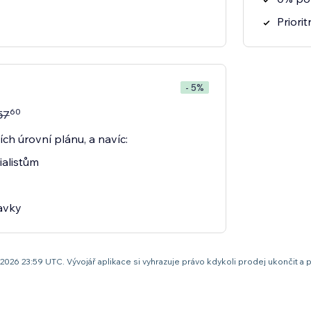
Priori
- 5%
60
57
ch úrovní plánu, a navíc:
ialistům
davky
pna 2026 23:59 UTC. Vývojář aplikace si vyhrazuje právo kdykoli prodej ukonči