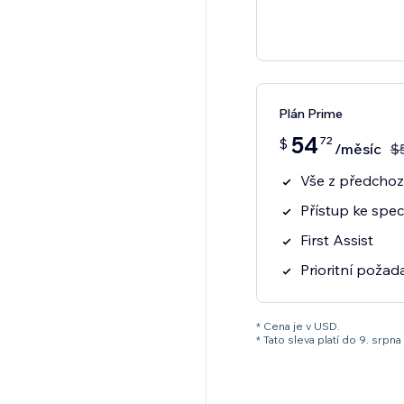
Plán Prime
54
72
$
/měsíc
$
Vše z předchozí
Přístup ke spec
First Assist
Prioritní poža
* Cena je v USD.
* Tato sleva platí do 9. sr