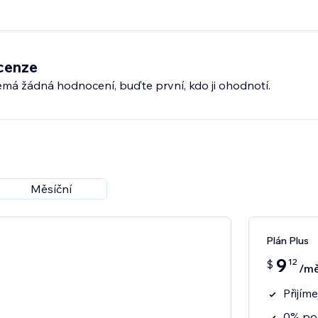
cenze
emá žádná hodnocení, buďte první, kdo ji ohodnotí.
Měsíční
Plán Plus
9
12
$
/mě
Přijím
0% po