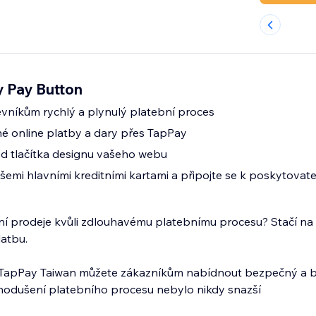
y Pay Button
vníkům rychlý a plynulý platební proces
né online platby a dary přes TapPay
d tlačítka designu vašeho webu
všemi hlavními kreditními kartami a připojte se k poskytovat
lní prodeje kvůli zdlouhavému platebnímu procesu? Stačí na
latbu.
a TapPay Taiwan můžete zákazníkům nabídnout bezpečný a 
dnodušení platebního procesu nebylo nikdy snazší