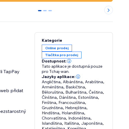
0
1
2
Kategorie
Online prodej
Tlačítka pro prodej
Dostupnost:
Tato aplikace je dostupná pouze
eli TapPay
pro Tchaj-wan.
Jazyky aplikace:
Angličtina
,
Albánština
,
Arabština
,
Arménština
,
Baskičtina
,
 web přidat
Běloruština
,
Bulharština
,
Čeština
,
Čínština
,
Dánština
,
Estonština
,
Finština
,
Francouzština
,
Gruzínština
,
Hebrejština
,
bezstarostný
Hindština
,
Holandština
,
Chorvatština
,
Indonéština
,
Islandština
,
Italština
,
Japonština
,
Katalánština
,
Korejština
,