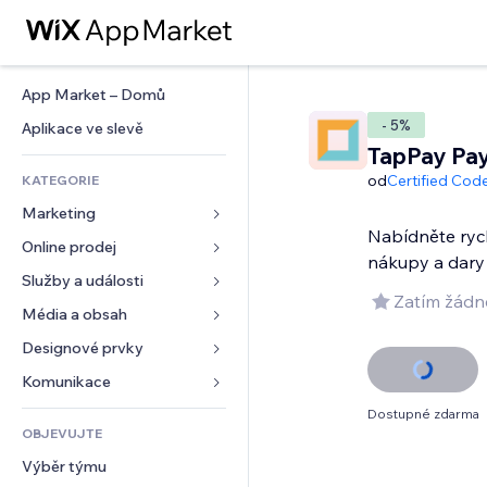
App Market – Domů
- 5%
Aplikace ve slevě
TapPay Pay
od
Certified Cod
KATEGORIE
Marketing
Nabídněte ryc
Online prodej
Reklamy
nákupy a dary
Mobilní zařízení
Služby a události
Aplikace pro obchody
Zatím žádn
Analytika
Doprava a doručení
Média a obsah
Ubytování
Sociální sítě
Tlačítka pro prodej
Události
Designové prvky
Galerie
SEO
Online kurzy
Restaurace
Hudba
Mapy a navigace
Komunikace 
Míra zapojení
Tisk na vyžádání
Nemovitosti
Podcasty
Soukromí a bezpečnost
Formuláře
Dostupné zdarma
Výpisy webu
Účetnictví
OBJEVUJTE
Rezervace
Fotografie
Hodiny
Blog
E‑mail
Kupóny a věrnostní programy
Výběr týmu
Video
Šablony stránek
Ankety