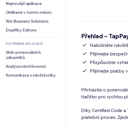
Konverze
Skladování
Nejnovější aplikace
PDF
Efekty pro obrázky
Chat
Dropshipping
Sdílení souborů
Oblíbené v tomto měsíci
Tlačítka a nabídky
Komentáře
Plány a předplatné
Novinky
Bannery a odznaky
Wix Business Solutions
Telefon
Crowdfunding
Služby obsahu
Kalkulačky
Komunita
Doplňky Editoru
Jídlo a nápoje
Přehled – TapPa
Efekty textu
Vyhledávání
Reference a recenze
POTŘEBNÉ APLIKACE
Počasí
Nabídněte návště
CRM
Sběr potenciálních 
Tabulky a grafy
Přijímejte bezpeč
zákazníků
Přizpůsobte vzhle
Analýza návštěvnosti
Přijímejte platby 
Komunikace s návštěvníky
Přicházíte o potenciá
tlačítko pro rychlou p
Díky Certified Code 
platební proces. Zje