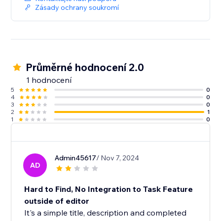
Zásady ochrany soukromí
Průměrné hodnocení 2.0
1 hodnocení
5
0
4
0
3
0
2
1
1
0
Admin45617
/ Nov 7, 2024
AD
Hard to Find, No Integration to Task Feature
outside of editor
It's a simple title, description and completed