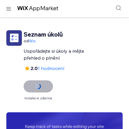
Seznam úkolů
od
Wix
Uspořádejte si úkoly a mějte
přehled o plnění
2.0
1 hodnocení
Instalace zdarma