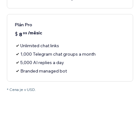
Plán Pro
/měsíc
$
8
99
Unlimited chat links
1,000 Telegram chat groups a month
5,000 AI replies a day
Branded managed bot
* Cena je v USD.