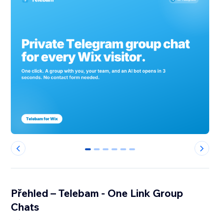
0
1
2
3
4
5
Přehled – Telebam - One Link Group
Chats