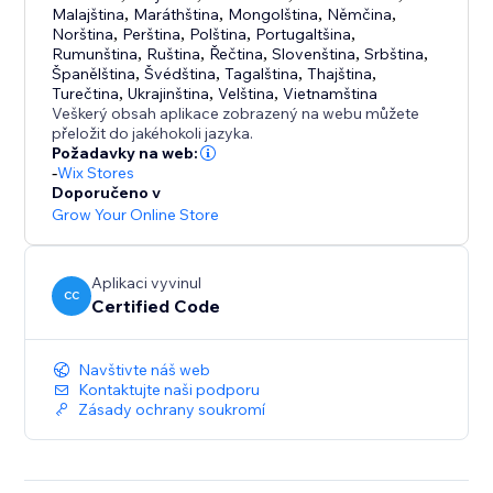
Malajština
,
Maráthština
,
Mongolština
,
Němčina
,
Norština
,
Perština
,
Polština
,
Portugaltšina
,
Rumunština
,
Ruština
,
Řečtina
,
Slovenština
,
Srbština
,
Španělština
,
Švédština
,
Tagalština
,
Thajština
,
Turečtina
,
Ukrajinština
,
Velština
,
Vietnamština
Veškerý obsah aplikace zobrazený na webu můžete
přeložit do jakéhokoli jazyka.
Požadavky na web:
-
Wix Stores
Doporučeno v
Grow Your Online Store
Aplikaci vyvinul
CC
Certified Code
Navštivte náš web
Kontaktujte naši podporu
Zásady ochrany soukromí