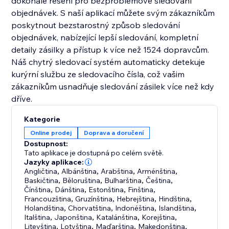
dokonalé řešení pro bezproblémové sledování
objednávek. S naší aplikací můžete svým zákazníkům
poskytnout bezstarostný způsob sledování
objednávek, nabízející lepší sledování, kompletní
detaily zásilky a přístup k více než 1524 dopravcům.
Náš chytrý sledovací systém automaticky detekuje
kurýrní službu ze sledovacího čísla, což vašim
zákazníkům usnadňuje sledování zásilek více než kdy
dříve.
Kategorie
Online prodej
Doprava a doručení
Dostupnost:
Tato aplikace je dostupná po celém světě.
Jazyky aplikace:
Angličtina
,
Albánština
,
Arabština
,
Arménština
,
Baskičtina
,
Běloruština
,
Bulharština
,
Čeština
,
Čínština
,
Dánština
,
Estonština
,
Finština
,
Francouzština
,
Gruzínština
,
Hebrejština
,
Hindština
,
Holandština
,
Chorvatština
,
Indonéština
,
Islandština
,
Italština
,
Japonština
,
Katalánština
,
Korejština
,
Litevština
,
Lotyština
,
Maďarština
,
Makedonština
,