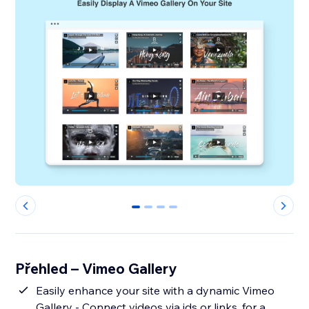
0
1
2
3
Přehled – Vimeo Gallery
Easily enhance your site with a dynamic Vimeo
Gallery - Connect videos via ids or links, for a