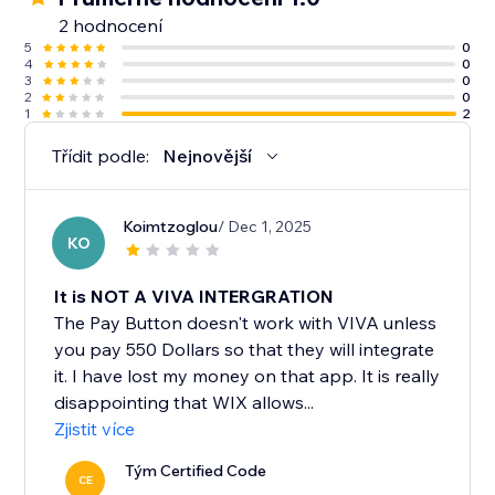
2 hodnocení
5
0
4
0
3
0
2
0
1
2
Třídit podle:
Nejnovější
Koimtzoglou
/ Dec 1, 2025
KO
It is NOT A VIVA INTERGRATION
The Pay Button doesn't work with VIVA unless
you pay 550 Dollars so that they will integrate
it. I have lost my money on that app. It is really
disappointing that WIX allows...
Zjistit více
Tým Certified Code
CE