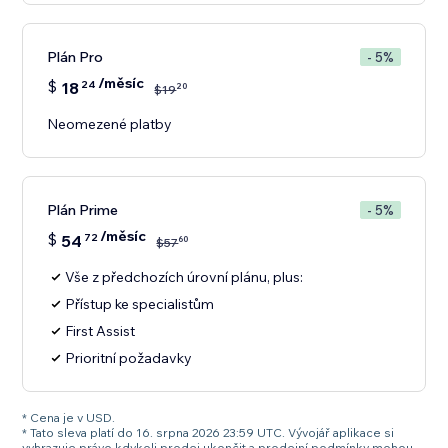
Plán Pro
- 5%
/měsíc
$
18
24
20
$
19
Neomezené platby
Plán Prime
- 5%
/měsíc
$
54
72
60
$
57
Vše z předchozích úrovní plánu, plus:
Přístup ke specialistům
First Assist
Prioritní požadavky
* Cena je v USD.
* Tato sleva platí do 16. srpna 2026 23:59 UTC. Vývojář aplikace si
vyhrazuje právo kdykoli prodej ukončit a prodejní podmínky mohou