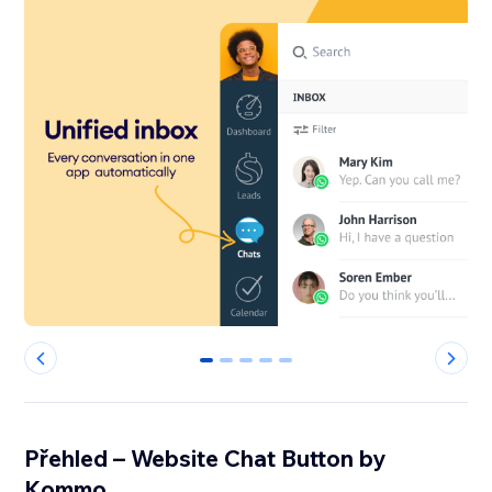
0
1
2
3
4
Přehled – Website Chat Button by
Kommo