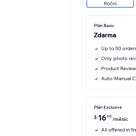
Roční
Plán Basic
Zdarma
Up to 50 orde
Only photo rev
Product Review
Auto-Manual 
Plán Exclusive
16
00
$
/měsíc
All offered in fr