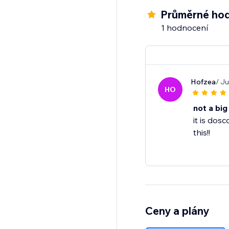
improve visibility.
Průměrné hod
1 hodnocení
Hofzea
/ Ju
HO
not a big
it is dos
this!!
Ceny a plány