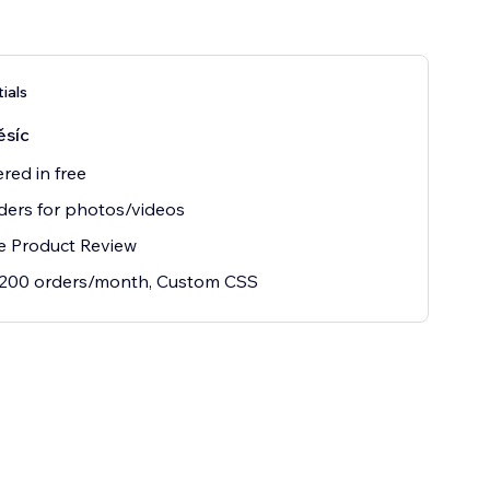
ials
ěsíc
ered in free
ers for photos/videos
e Product Review
 200 orders/month, Custom CSS