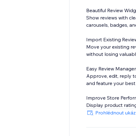
Beautiful Review Widg
Show reviews with clea
carousels, badges, an
Import Existing Revie
Move your existing re
without losing valuab
Easy Review Manage
Approve, edit, reply t
and feature your best
Improve Store Perfo
Display product rati
conversions with authe
Prohlédnout uká
SEO Ready
Help your products sta