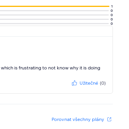
1
0
0
0
0
which is frustrating to not know why it is doing
Užitečné
(0)
Porovnat všechny plány