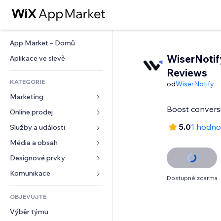
App Market – Domů
WiserNotif
Aplikace ve slevě
Reviews
KATEGORIE
od
WiserNotify
Marketing
Boost conversi
Online prodej
Reklamy
Mobilní zařízení
5.0
1 hodno
Služby a události
Aplikace pro obchody
Analytika
Doprava a doručení
Média a obsah
Ubytování
Sociální sítě
Tlačítka pro prodej
Události
Designové prvky
Galerie
SEO
Online kurzy
Restaurace
Hudba
Mapy a navigace
Komunikace 
Dostupné zdarma
Míra zapojení
Tisk na vyžádání
Nemovitosti
Podcasty
Soukromí a bezpečnost
Formuláře
Výpisy webu
Účetnictví
OBJEVUJTE
Rezervace
Fotografie
Hodiny
Blog
E‑mail
Kupóny a věrnostní programy
Výběr týmu
Video
Šablony stránek
Ankety