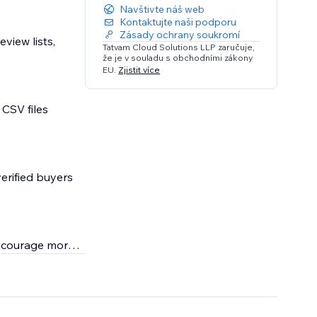
Navštivte náš web
Kontaktujte naši podporu
Zásady ochrany soukromí
view lists,
Tatvam Cloud Solutions LLP zaručuje,
že je v souladu s obchodními zákony
EU.
Zjistit více
CSV files
erified buyers
encourage more
h snippets that