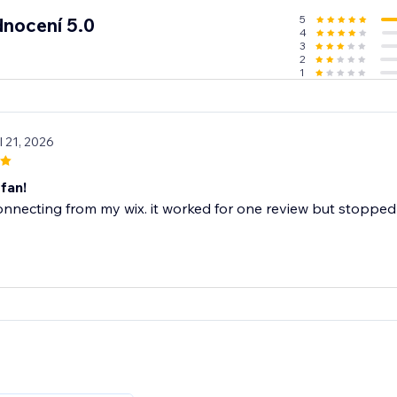
5
nocení 5.0
4
3
2
1
l 21, 2026
 fan!
connecting from my wix. it worked for one review but stopped 