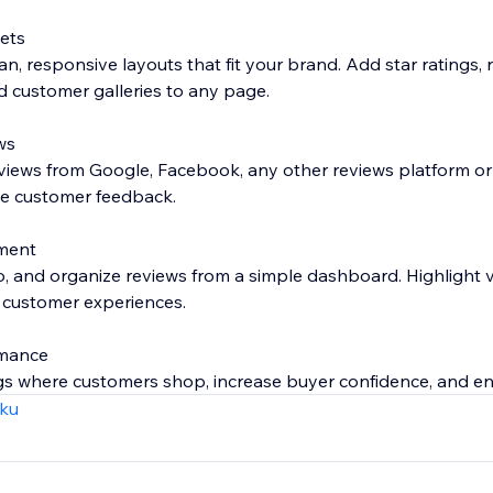
ets
n, responsive layouts that fit your brand. Add star ratings, re
d customer galleries to any page.
ws
views from Google, Facebook, any other reviews platform or 
le customer feedback.
ment
o, and organize reviews from a simple dashboard. Highlight v
 customer experiences.
rmance
ngs where customers shop, increase buyer confidence, and 
ntic social proof.
zku
nd out in search results with structured review data and ric