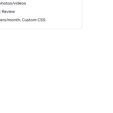
photos/videos
t Review
ders/month, Custom CSS