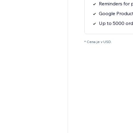
Reminders for 
Google Produc
Up to 5000 or
* Cena je v USD.