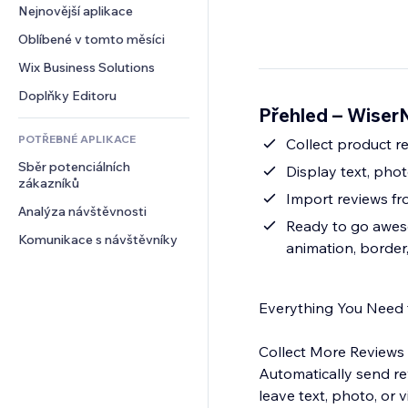
Konverze
Skladování
Nejnovější aplikace
PDF
Efekty pro obrázky
Chat
Dropshipping
Sdílení souborů
Oblíbené v tomto měsíci
Tlačítka a nabídky
Komentáře
Plány a předplatné
Novinky
Bannery a odznaky
Wix Business Solutions
Telefon
Crowdfunding
Služby obsahu
Kalkulačky
Komunita
Doplňky Editoru
Jídlo a nápoje
Přehled – Wiser
Efekty textu
Vyhledávání
Reference a recenze
POTŘEBNÉ APLIKACE
Počasí
Collect product r
CRM
Sběr potenciálních 
Tabulky a grafy
Display text, pho
zákazníků
Import reviews fr
Analýza návštěvnosti
Ready to go aweso
Komunikace s návštěvníky
animation, borde
Everything You Need 
Collect More Reviews
Automatically send re
leave text, photo, or 