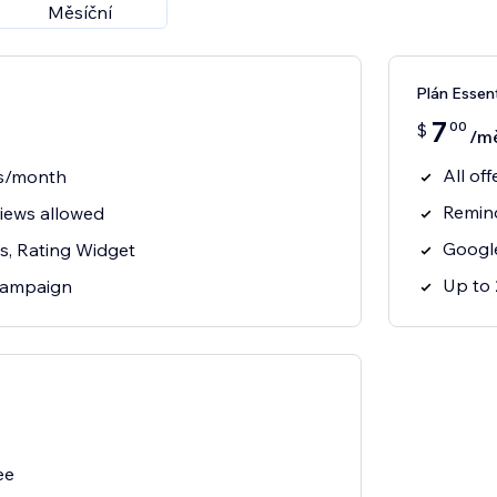
Měsíční
Plán Essent
7
00
$
/m
All off
rs/month
Remind
iews allowed
Googl
s, Rating Widget
Up to
Campaign
ee