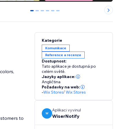
0
1
2
3
4
5
Kategorie
Komunikace
Reference a recenze
Dostupnost:
Tato aplikace je dostupná po
colors,
celém světě.
Jazyky aplikace:
Angličtina
Požadavky na web:
-
Wix Stores
/
Wix Stores
Aplikaci vyvinul
W
WiserNotify
ustomers to