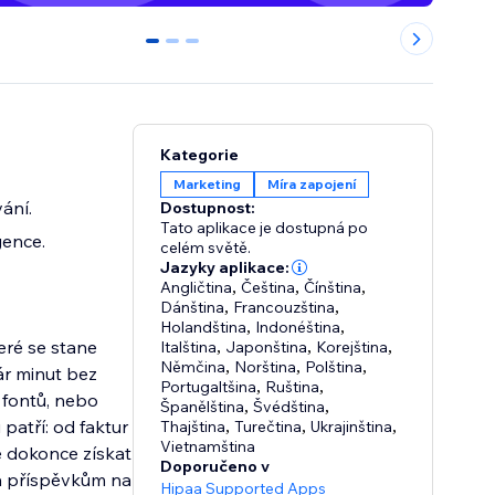
0
1
2
Kategorie
Marketing
Míra zapojení
ání.
Dostupnost:
Tato aplikace je dostupná po
gence.
celém světě.
Jazyky aplikace:
Angličtina
,
Čeština
,
Čínština
,
Dánština
,
Francouzština
,
Holandština
,
Indonéština
,
eré se stane
Italština
,
Japonština
,
Korejština
,
Němčina
,
Norština
,
Polština
,
ár minut bez
Portugaltšina
,
Ruština
,
a fontů, nebo
Španělština
,
Švédština
,
patří: od faktur
Thajština
,
Turečtina
,
Ukrajinština
,
Vietnamština
e dokonce získat
Doporučeno v
 a příspěvkům na
Hipaa Supported Apps