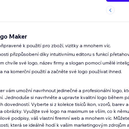
ogo Maker
řipravené k použití pro zboží, vizitky a mnohem víc.
i přizpůsobení díky intuitivnímu editoru s funkcí přetahov
 chvíle své logo, název firmy a slogan pomocí umělé inteli
va na komerční použití a začněte své logo používat ihned.
r vám umožní navrhnout jedinečné a profesionální logo, kt
í. Jednoduše si navrhněte a upravte kvalitní logo během p
 dovedností. Vyberte si z kolekce tisíců ikon, vzorů, barev 
 a obrázky. Využijte své logo na maximum se vším, co k němu 
mailové podpisy, váš vlastní firemní web a mnohem víc. Můžet
ikosti, která se ideálně hodí k vašim marketingovým zdrojům