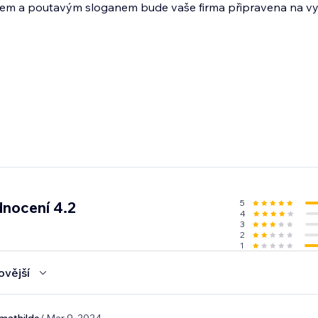
 logem a poutavým sloganem bude vaše firma připravena na 
5
nocení 4.2
4
3
2
1
ovější