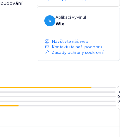
vybudování
Aplikaci vyvinul
W
Wix
Navštivte náš web
Kontaktujte naši podporu
Zásady ochrany soukromí
4
0
0
0
1