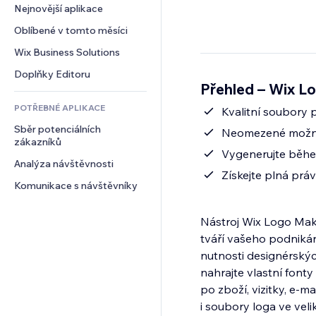
Konverze
Skladování
Nejnovější aplikace
PDF
Efekty pro obrázky
Chat
Dropshipping
Sdílení souborů
Oblíbené v tomto měsíci
Tlačítka a nabídky
Komentáře
Plány a předplatné
Novinky
Bannery a odznaky
Wix Business Solutions
Telefon
Crowdfunding
Služby obsahu
Kalkulačky
Komunita
Doplňky Editoru
Jídlo a nápoje
Přehled – Wix L
Efekty textu
Vyhledávání
Reference a recenze
POTŘEBNÉ APLIKACE
Počasí
Kvalitní soubory p
CRM
Sběr potenciálních 
Tabulky a grafy
Neomezené možnost
zákazníků
Vygenerujte během
Analýza návštěvnosti
Získejte plná prá
Komunikace s návštěvníky
Nástroj Wix Logo Make
tváří vašeho podnikán
nutnosti designérských
nahrajte vlastní fonty
po zboží, vizitky, e‑
i soubory loga ve vel