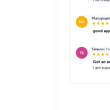
Marygoget
MA
good ap
Telavivi
/ F
TE
Got an a
I am supe