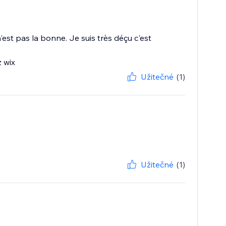
st pas la bonne. Je suis très déçu c'est
z wix
Užitečné
(1)
Užitečné
(1)