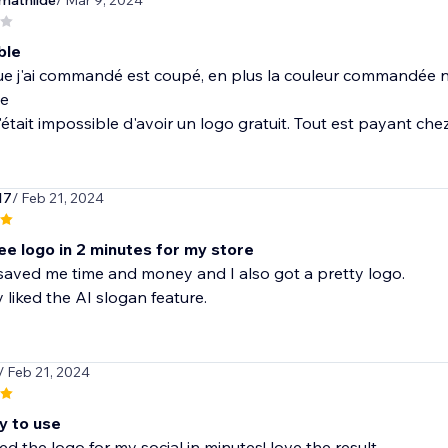
mathilde
/ Mar 9, 2024
ble
ue j'ai commandé est coupé, en plus la couleur commandée n'e
le
'était impossible d'avoir un logo gratuit. Tout est payant che
17
/ Feb 21, 2024
ree logo in 2 minutes for my store
saved me time and money and I also got a pretty logo.
y liked the AI slogan feature.
/ Feb 21, 2024
y to use
ted the logo for my social in minutes! love the result