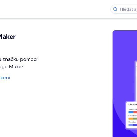
Maker
ou značku pomocí
Logo Maker
cení