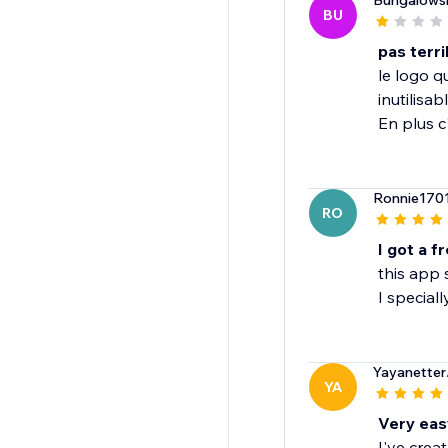
Bungalows
BU
pas terri
le logo q
inutilisab
En plus c
Ronnie170
RO
I got a f
this app 
I speciall
Yayanetter
YA
Very eas
I've crea