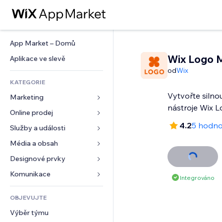
App Market – Domů
Wix Logo 
Aplikace ve slevě
od
Wix
KATEGORIE
Vytvořte siln
Marketing
nástroje Wix 
Online prodej
Reklamy
4.2
5 hodno
Mobilní zařízení
Služby a události
Aplikace pro obchody
Analytika
Doprava a doručení
Média a obsah
Ubytování
Sociální sítě
Tlačítka pro prodej
Události
Designové prvky
Galerie
SEO
Online kurzy
Restaurace
Hudba
Mapy a navigace
Komunikace 
Integrováno
Míra zapojení
Tisk na vyžádání
Nemovitosti
Podcasty
Soukromí a bezpečnost
Formuláře
Výpisy webu
Účetnictví
OBJEVUJTE
Rezervace
Fotografie
Hodiny
Blog
E‑mail
Kupóny a věrnostní programy
Výběr týmu
Video
Šablony stránek
Ankety