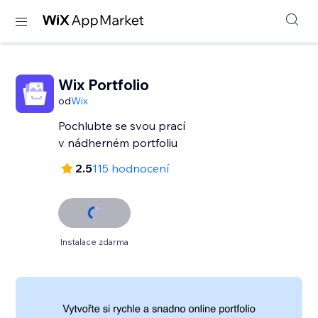
Wix Portfolio
od
Wix
Pochlubte se svou prací
v nádherném portfoliu
2.5
115 hodnocení
Instalace zdarma