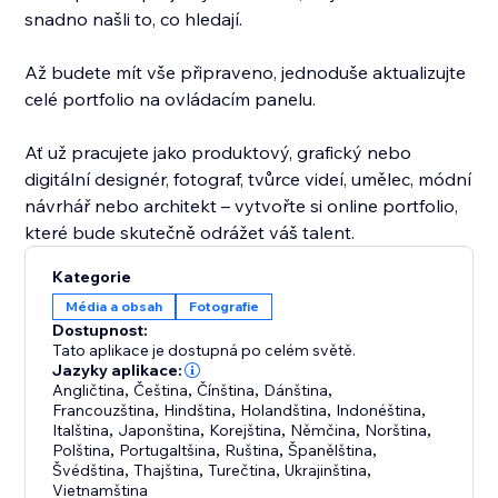
snadno našli to, co hledají.
Až budete mít vše připraveno, jednoduše aktualizujte
celé portfolio na ovládacím panelu.
Ať už pracujete jako produktový, grafický nebo
digitální designér, fotograf, tvůrce videí, umělec, módní
návrhář nebo architekt – vytvořte si online portfolio,
které bude skutečně odrážet váš talent.
Kategorie
Média a obsah
Fotografie
Dostupnost:
Tato aplikace je dostupná po celém světě.
Jazyky aplikace:
Angličtina
,
Čeština
,
Čínština
,
Dánština
,
Francouzština
,
Hindština
,
Holandština
,
Indonéština
,
Italština
,
Japonština
,
Korejština
,
Němčina
,
Norština
,
Polština
,
Portugaltšina
,
Ruština
,
Španělština
,
Švédština
,
Thajština
,
Turečtina
,
Ukrajinština
,
Vietnamština