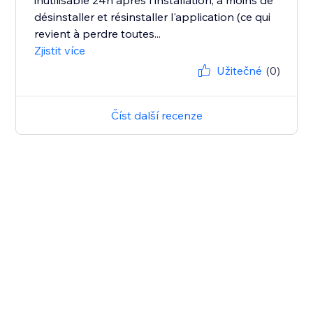
inutilisable 24h après l'installation, à moins de
désinstaller et résinstaller l'application (ce qui
revient à perdre toutes...
Zjistit více
Užitečné
(0)
Číst další recenze