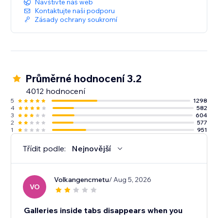
Navštivte náš web
Kontaktujte naši podporu
Zásady ochrany soukromí
Průměrné hodnocení 3.2
4012 hodnocení
5
1298
4
582
3
604
2
577
1
951
Třídit podle:
Nejnovější
Volkangencmetu
/ Aug 5, 2026
VO
Galleries inside tabs disappears when you