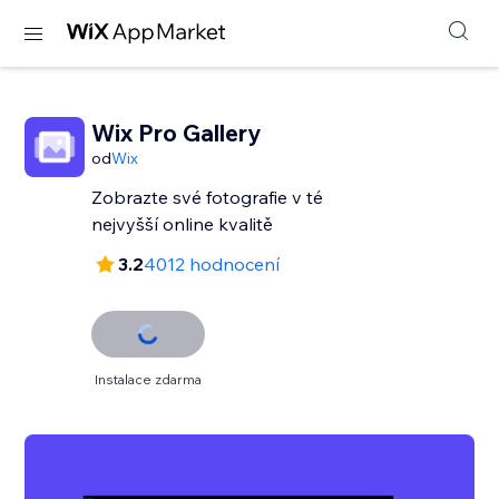
Wix Pro Gallery
od
Wix
Zobrazte své fotografie v té
nejvyšší online kvalitě
3.2
4012 hodnocení
Instalace zdarma