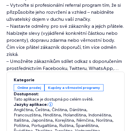
– Vytvořte si profesionální referral program tím, že si
přizpůsobíte jeho rozvržení a vzhled – nabídněte
uživatelský dojem v duchu vaší značky.
– Nastavte odměny pro své zákazníky a jejich přátele.
Nabízejte slevy (vyjádřené konkrétní částkou nebo
procenty), dopravu zdarma nebo věrnostní body.
Čím více přátel zákazník doporučí, tím více odměn
získá.
– Umožněte zákazníkům sdílet odkaz s doporučením
prostřednictvím Facebooku, Twitteru, WhatsApp,
LinkedInu nebo Pinterestu. Sdílejte odkaz i kdekoli
Kategorie
jinde.
Online prodej
Kupóny a věrnostní programy
– Odesílejte automatizované e‑maily, propagujte svůj
Dostupnost:
referral program a připomeňte zákazníkům, jaké
Tato aplikace je dostupná po celém světě.
odměny na ně čekají.
Jazyky aplikace:
Angličtina
,
Čeština
,
Čínština
,
Dánština
,
– Sledujte výkonnost svého programu, abyste
Francouzština
,
Hindština
,
Holandština
,
Indonéština
,
pochopili, co funguje nejlépe.
Italština
,
Japonština
,
Korejština
,
Němčina
,
Norština
,
– Předcházejte podvodům při doporučování tím, že
Polština
,
Portugaltšina
,
Ruština
,
Španělština
,
Švédština
,
Thajština
,
Turečtina
,
Vietnamština