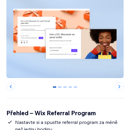
0
1
2
3
4
Přehled – Wix Referral Program
Nastavte si a spusťte referral program za méně
než jednu hodinu