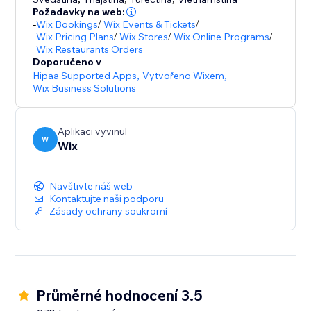
odměny zpřístupníte pouze přihlášeným zákazníkům
Požadavky na web:
a přátelům.
-
Wix Bookings
/
Wix Events & Tickets
/
Wix Pricing Plans
/
Wix Stores
/
Wix Online Programs
/
Wix Restaurants Orders
Všem uživatelům aplikace Wix Referral Program je
Doporučeno v
k dispozici zákaznická podpora 24/7.
Hipaa Supported Apps
,
Vytvořeno Wixem
,
Wix Business Solutions
Aplikaci vyvinul
W
Wix
Navštivte náš web
Kontaktujte naši podporu
Zásady ochrany soukromí
Průměrné hodnocení 3.5