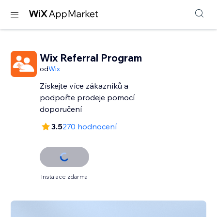
Wix Referral Program
od
Wix
Získejte více zákazníků a
podpořte prodeje pomocí
doporučení
3.5
270 hodnocení
Instalace zdarma