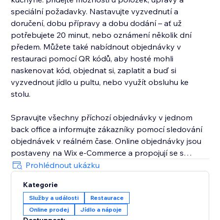
speciální požadavky. Nastavujte vyzvednutí a
doručení, dobu přípravy a dobu dodání – ať už
potřebujete 20 minut, nebo oznámení několik dní
předem. Můžete také nabídnout objednávky v
restauraci pomocí QR kódů, aby hosté mohli
naskenovat kód, objednat si, zaplatit a buď si
vyzvednout jídlo u pultu, nebo využít obsluhu ke
stolu.
Spravujte všechny příchozí objednávky v jednom
back office a informujte zákazníky pomocí sledování
objednávek v reálném čase. Online objednávky jsou
postaveny na Wix e‑Commerce a propojují se s
nástroji Wix, jako jsou CRM, slevy, kupóny, dárkové
Prohlédnout ukázku
poukazy, automatizované marketingové kampaně,
Kategorie
analytika a podpora 24/7, abyste mohli zvýšit počet
Služby a události
Restaurace
opakovaných objednávek a provozovat svou
Online prodej
Jídlo a nápoje
restauraci na jednom místě.