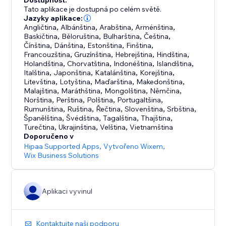
Dostupnost:
Tato aplikace je dostupná po celém světě.
Jazyky aplikace:
Angličtina
,
Albánština
,
Arabština
,
Arménština
,
Baskičtina
,
Běloruština
,
Bulharština
,
Čeština
,
Čínština
,
Dánština
,
Estonština
,
Finština
,
Francouzština
,
Gruzínština
,
Hebrejština
,
Hindština
,
Holandština
,
Chorvatština
,
Indonéština
,
Islandština
,
Italština
,
Japonština
,
Katalánština
,
Korejština
,
Litevština
,
Lotyština
,
Maďarština
,
Makedonština
,
Malajština
,
Maráthština
,
Mongolština
,
Němčina
,
Norština
,
Perština
,
Polština
,
Portugaltšina
,
Rumunština
,
Ruština
,
Řečtina
,
Slovenština
,
Srbština
,
Španělština
,
Švédština
,
Tagalština
,
Thajština
,
Turečtina
,
Ukrajinština
,
Velština
,
Vietnamština
Doporučeno v
Hipaa Supported Apps
,
Vytvořeno Wixem
,
Wix Business Solutions
Aplikaci vyvinul
Kontaktujte naši podporu