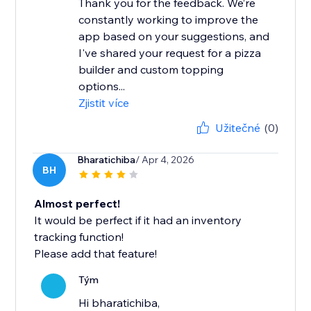
Thank you for the feedback. We’re
constantly working to improve the
app based on your suggestions, and
I've shared your request for a pizza
builder and custom topping
options...
Zjistit více
Užitečné
(0)
Bharatichiba
/ Apr 4, 2026
BH
Almost perfect!
It would be perfect if it had an inventory
tracking function!
Please add that feature!
Tým
Hi bharatichiba,