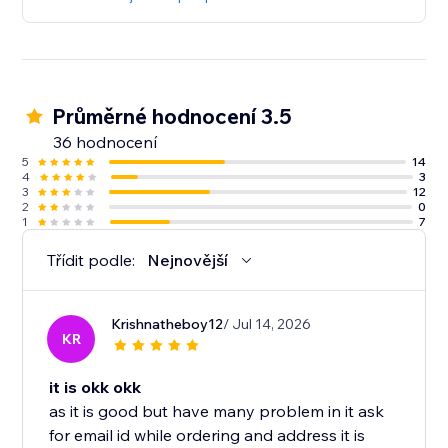
Průměrné hodnocení 3.5
36 hodnocení
5
14
4
3
3
12
2
0
1
7
Třídit podle:
Nejnovější
Krishnatheboy12
/ Jul 14, 2026
KR
it is okk okk
as it is good but have many problem in it ask
for email id while ordering and address it is