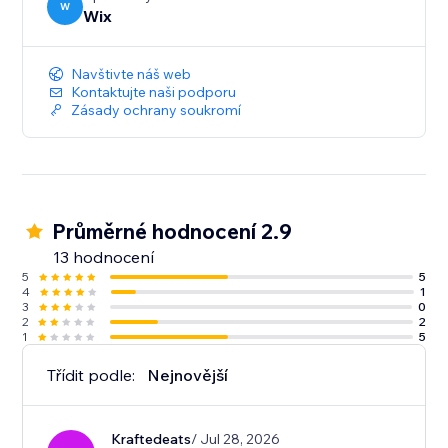
W
Wix
Navštivte náš web
Kontaktujte naši podporu
Zásady ochrany soukromí
Průměrné hodnocení 2.9
13 hodnocení
5
5
4
1
3
0
2
2
1
5
Třídit podle:
Nejnovější
Kraftedeats
/ Jul 28, 2026