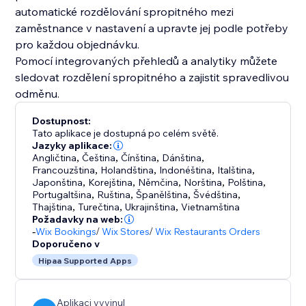
automatické rozdělování spropitného mezi
zaměstnance v nastavení a upravte jej podle potřeby
pro každou objednávku.
Pomocí integrovaných přehledů a analytiky můžete
sledovat rozdělení spropitného a zajistit spravedlivou
odměnu.
Dostupnost:
Tato aplikace je dostupná po celém světě.
Jazyky aplikace:
Angličtina
,
Čeština
,
Čínština
,
Dánština
,
Francouzština
,
Holandština
,
Indonéština
,
Italština
,
Japonština
,
Korejština
,
Němčina
,
Norština
,
Polština
,
Portugaltšina
,
Ruština
,
Španělština
,
Švédština
,
Thajština
,
Turečtina
,
Ukrajinština
,
Vietnamština
Požadavky na web:
-
Wix Bookings
/
Wix Stores
/
Wix Restaurants Orders
Doporučeno v
Hipaa Supported Apps
Aplikaci vyvinul