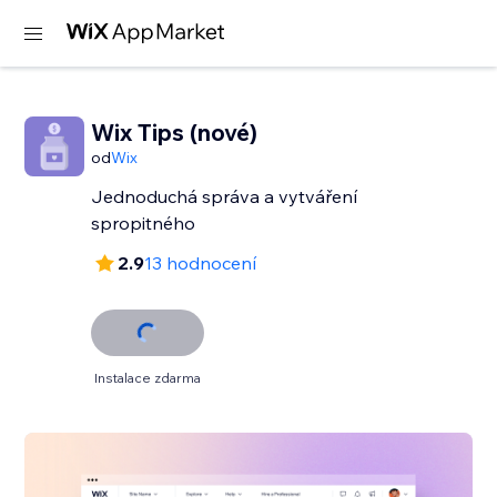
Wix Tips (nové)
od
Wix
Jednoduchá správa a vytváření
spropitného
2.9
13 hodnocení
Instalace zdarma