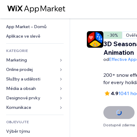
App Market – Domů
- 30%
Ověře
Aplikace ve slevě
3D Seasona
KATEGORIE
Animation
od
Effective App
Marketing
Online prodej
Reklamy
200+ snow eff
Mobilní zařízení
Služby a události
Aplikace pro obchody
for every holi
Analytika
Doprava a doručení
Média a obsah
Ubytování
4.9
1041 ho
Sociální sítě
Tlačítka pro prodej
Události
Designové prvky
Galerie
SEO
Online kurzy
Restaurace
Hudba
Mapy a navigace
Komunikace 
Míra zapojení
Tisk na vyžádání
Nemovitosti
Podcasty
Soukromí a bezpečnost
Formuláře
Výpisy webu
Účetnictví
OBJEVUJTE
Rezervace
Fotografie
Hodiny
Blog
Dostupné zdarma
E‑mail
Kupóny a věrnostní programy
Výběr týmu
Video
Šablony stránek
Ankety