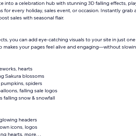
 into a celebration hub with stunning 3D falling effects, pla
 for every holiday, sales event, or occasion. Instantly grab 
oost sales with seasonal flair.
ts, you can add eye-catching visuals to your site in just one c
pp makes your pages feel alive and engaging—without slowi
ireworks, hearts
ing Sakura blossoms
, pumpkins, spiders
balloons, falling sale logos
s falling snow & snowfall
s, glowing headers
own icons, logos
ing hearts, more