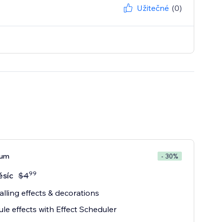
Užitečné
(0)
ium
- 30%
99
ěsíc
$
4
alling effects & decorations
le effects with Effect Scheduler