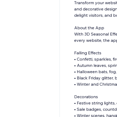
Transform your website
and decorative designs
delight visitors, and b
About the App
With 3D Seasonal Effec
every website, the a
Falling Effects
• Confetti, sparkles, f
• Autumn leaves, spr
• Halloween bats, fog
• Black Friday glitter, 
• Winter and Christma
Decorations
• Festive string light
• Sale badges, countd
• Winter scenes, hang