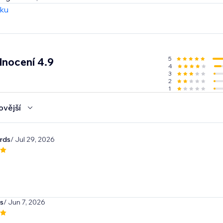
iendly - visitors can click to dismiss anytime.
zku
le
, placement. Show effects across your site or only on select
er’s Day, Halloween, Black Friday, New Year, St. Patrick's D
5
nocení 4.9
4
p customers engaged and excited to shop
3
2
1
ovější
rds
/ Jul 29, 2026
is
/ Jun 7, 2026