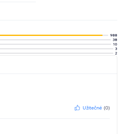
ed pages.
ay and more -
988
38
10
3
2
Užitečné
(0)