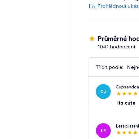
All effects are user-fr
Prohlédnout uká
Customizable & Flexib
Adjust speed, density
Celebrate Easter, Moth
Průměrné hod
with effects that kee
1041 hodnocení
Třídit podle:
Nejn
Cupsandca
CU
its cute
Letsblissth
LE