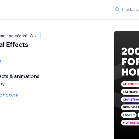
no společností Wix
l Effects
s
ects & animations
day
dnocení