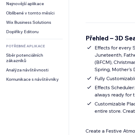
Konverze
Skladování
Nejnovější aplikace
PDF
Efekty pro obrázky
Chat
Dropshipping
Sdílení souborů
Oblíbené v tomto měsíci
Tlačítka a nabídky
Komentáře
Plány a předplatné
Novinky
Bannery a odznaky
Wix Business Solutions
Telefon
Crowdfunding
Služby obsahu
Kalkulačky
Komunita
Doplňky Editoru
Jídlo a nápoje
Přehled – 3D Se
Efekty textu
Vyhledávání
Reference a recenze
POTŘEBNÉ APLIKACE
Počasí
Effects for every
CRM
Juneteenth, Fathe
Sběr potenciálních 
Tabulky a grafy
zákazníků
(BFCM), Christmas 
Spring, Mother's 
Analýza návštěvnosti
Fully Customizable
Komunikace s návštěvníky
Effects Scheduler:
always ready for 
Customizable Plac
entire store. Cre
Create a Festive Atm