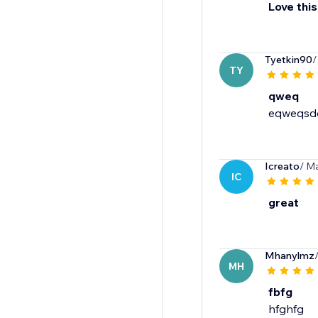
Love this
Tyetkin90
/
TY
qweq
eqweqsd
Icreato
/ M
IC
great
Mhanylmz
MH
fbfg
hfghfg