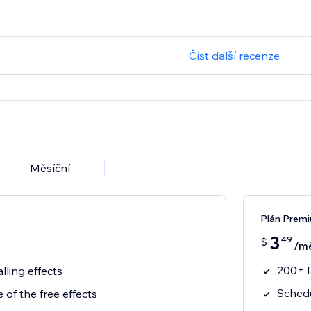
Číst další recenze
Měsíční
Plán Prem
3
49
$
/m
200+ f
alling effects
Schedu
 of the free effects