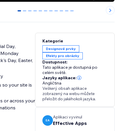
0
1
2
3
4
5
6
7
8
9
10
Kategorie
al Day,
Designové prvky
er Monday
Efekty pro obrázky
k's Day, Easter,
Dostupnost:
Tato aplikace je dostupná po
celém světě.
ty
Jazyky aplikace:
Angličtina
 so your site is
Veškerý obsah aplikace
zobrazený na webu můžete
přeložit do jakéhokoli jazyka.
s or across your
imations
Aplikaci vyvinul
EA
Effective Apps