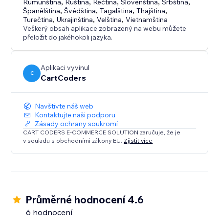
Rumunština
,
Ruština
,
Řečtina
,
Slovenština
,
Srbština
,
Španělština
,
Švédština
,
Tagalština
,
Thajština
,
Turečtina
,
Ukrajinština
,
Velština
,
Vietnamština
Veškerý obsah aplikace zobrazený na webu můžete
přeložit do jakéhokoli jazyka.
Aplikaci vyvinul
C
CartCoders
Navštivte náš web
Kontaktujte naši podporu
Zásady ochrany soukromí
CART CODERS E-COMMERCE SOLUTION zaručuje, že je
v souladu s obchodními zákony EU.
Zjistit více
Průměrné hodnocení 4.6
6 hodnocení