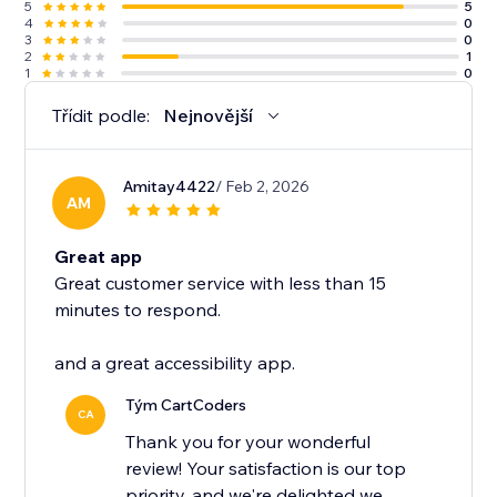
5
5
4
0
3
0
2
1
1
0
Třídit podle:
Nejnovější
Amitay4422
/ Feb 2, 2026
AM
Great app
Great customer service with less than 15
minutes to respond.
and a great accessibility app.
Tým CartCoders
CA
Thank you for your wonderful
review! Your satisfaction is our top
priority, and we're delighted we