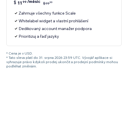
/měsíc
$
11
99
99
$
19
Zahrnuje všechny funkce Scale
Whitelabel widget a vlastní prohlášení
Dedikovaný account manažer podpora
Prioritizuj a řaď jazyky
* Cena je v USD.
* Tato sleva platí do 31. srpna 2026 23:59 UTC. Vývojář aplikace si
vyhrazuje právo kdykoli prodej ukončit a prodejní podmínky mohou
podléhat změnám.