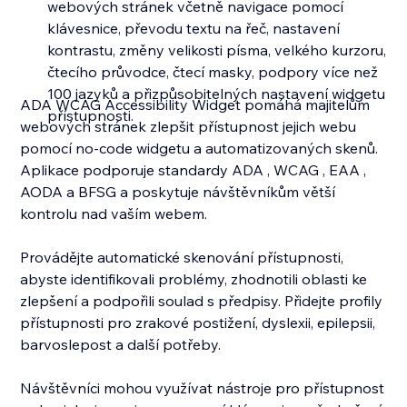
webových stránek včetně navigace pomocí
klávesnice, převodu textu na řeč, nastavení
kontrastu, změny velikosti písma, velkého kurzoru,
čtecího průvodce, čtecí masky, podpory více než
100 jazyků a přizpůsobitelných nastavení widgetu
ADA WCAG Accessibility Widget pomáhá majitelům
přístupnosti.
webových stránek zlepšit přístupnost jejich webu
pomocí no-code widgetu a automatizovaných skenů.
Aplikace podporuje standardy ADA , WCAG , EAA ,
AODA a BFSG a poskytuje návštěvníkům větší
kontrolu nad vaším webem.
Provádějte automatické skenování přístupnosti,
abyste identifikovali problémy, zhodnotili oblasti ke
zlepšení a podpořili soulad s předpisy. Přidejte profily
přístupnosti pro zrakové postižení, dyslexii, epilepsii,
barvoslepost a další potřeby.
Návštěvníci mohou využívat nástroje pro přístupnost