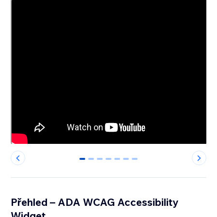
0
1
2
3
4
5
6
Přehled – ADA WCAG Accessibility
Widget