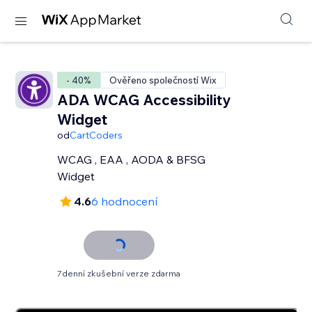
- 40%
Ověřeno společností Wix
ADA WCAG Accessibility
Widget
od
CartCoders
WCAG , EAA , AODA & BFSG
Widget
4.6
6 hodnocení
7denní zkušební verze zdarma