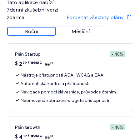
Tato aplikace nabízí
7denní zkušební verzi
zdarma.
Porovnat všechny plány
Roční
Měsíční
Plán Startup
- 40%
/měsíc
$
2
39
99
$
3
Nástroje přístupnosti ADA , WCAG a EAA
Automatická kontrola přístupnosti
Navigace pomocí klávesnice, průvodce čtením
Neomezená zobrazení widgetu přístupnosti
Plán Growth
- 40%
/měsíc
$
4
19
99
$
6