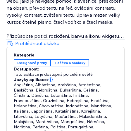
webu, jako je navigace pomocí klávesnice, přeskočení
na obsah, převod textu na řeč, ovládání kontrastu,
vysoký kontrast, zvětšení textu, úprava mezer, velký
kurzor, čitelné písmo, čtecí vodítko a čtecí maska.
Přizpůsobte pozici, rozložení, barvu a ikonu widgetu
designu vašeho webu. Aplikace podporuje tooltipy
Prohlédnout ukázku
pro alt texty obrázků, pozastavení animací, podporu
Kategorie
RTL a více než 100 jazyků.
Designové prvky
Tlačítka a nabídky
Dostupnost:
Používejte aplikaci pro podporu webové přístupnosti
Tato aplikace je dostupná po celém světě.
a dodržování ADA , WCAG , EAA , AODA a BFSG.
Jazyky aplikace:
Widget a skeny snižují bariéry, ale žádný widget sám o
Angličtina
,
Albánština
,
Arabština
,
Arménština
,
Baskičtina
,
Běloruština
,
Bulharština
,
Čeština
,
sobě nemůže zaručit plnou právní shodu.
Čínština
,
Dánština
,
Estonština
,
Finština
,
Francouzština
,
Gruzínština
,
Hebrejština
,
Hindština
,
Holandština
,
Chorvatština
,
Indonéština
,
Islandština
,
Italština
,
Japonština
,
Katalánština
,
Korejština
,
Litevština
,
Lotyština
,
Maďarština
,
Makedonština
,
Malajština
,
Maráthština
,
Mongolština
,
Němčina
,
Norština
,
Perština
,
Polština
,
Portugaltšina
,