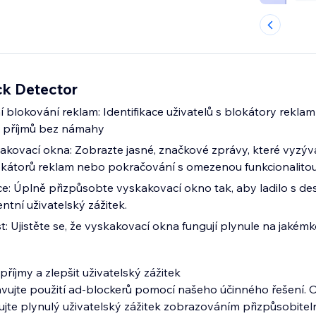
ck Detector
 blokování reklam: Identifikace uživatelů s blokátory rekla
h příjmů bez námahy
akovací okna: Zobrazte jasné, značkové zprávy, které vyzývaj
okátorů reklam nebo pokračování s omezenou funkcionalito
e: Úplně přizpůsobte vyskakovací okno tak, aby ladilo s d
ntní uživatelský zážitek.
t: Ujistěte se, že vyskakovací okna fungují plynule na jakémko
příjmy a zlepšit uživatelský zážitek
avujte použití ad-blockerů pomocí našeho účinného řešení. 
ujte plynulý uživatelský zážitek zobrazováním přizpůsobite