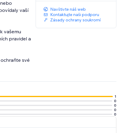
y nebo
Navštivte náš web
povídaly vaší
Kontaktujte naši podporu
Zásady ochrany soukromí
t k vašemu
ích pravidel a
 ochraňte své
1
0
0
0
0