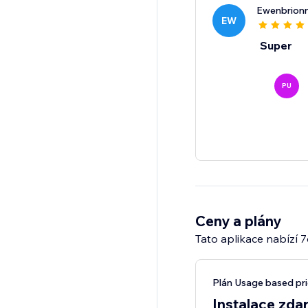
Ewenbrion
EW
Super
PU
Ceny a plány
Tato aplikace nabízí 
Plán Usage based pri
Instalace zda