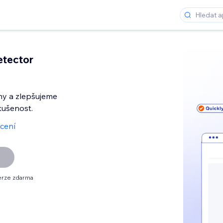
etector
my a zlepšujeme
kušenost.
cení
erze zdarma