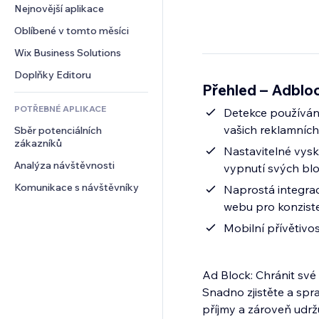
Konverze
Skladování
Nejnovější aplikace
PDF
Efekty pro obrázky
Chat
Dropshipping
Sdílení souborů
Oblíbené v tomto měsíci
Tlačítka a nabídky
Komentáře
Plány a předplatné
Novinky
Bannery a odznaky
Wix Business Solutions
Telefon
Crowdfunding
Služby obsahu
Kalkulačky
Komunita
Doplňky Editoru
Jídlo a nápoje
Přehled – Adblo
Efekty textu
Vyhledávání
Reference a recenze
POTŘEBNÉ APLIKACE
Počasí
Detekce používání
CRM
vašich reklamníc
Sběr potenciálních 
Tabulky a grafy
zákazníků
Nastavitelné vysk
Analýza návštěvnosti
vypnutí svých bl
Komunikace s návštěvníky
Naprostá integrac
webu pro konziste
Mobilní přívětivos
Ad Block: Chránit své 
Snadno zjistěte a spr
příjmy a zároveň udrž