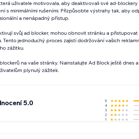
terá uživatele motivovala, aby deaktivovali své ad-blocker
ení s minimálními rušeními. Přizpůsobte výstrahy tak, aby od
esionální a nenápadný přístup.
ktivují svůj ad blocker, mohou obnovit stránku a přistupova
Tento jednoduchý proces zajistí dodržování vašich reklamn
ho zážitku.
ockerů na vaše stránky. Nainstalujte Ad Block ještě dnes a
živatelům plynulý zážitek.
5
nocení 5.0
4
3
2
1