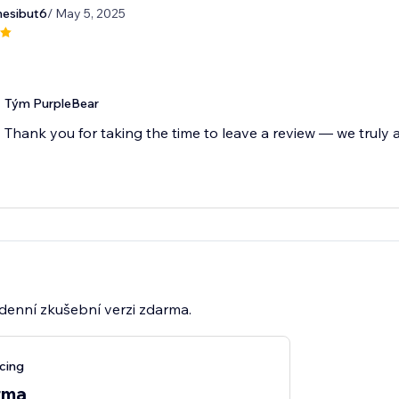
nesibut6
/ May 5, 2025
Tým PurpleBear
Thank you for taking the time to leave a review — we truly a
7denní zkušební verzi zdarma.
cing
rma