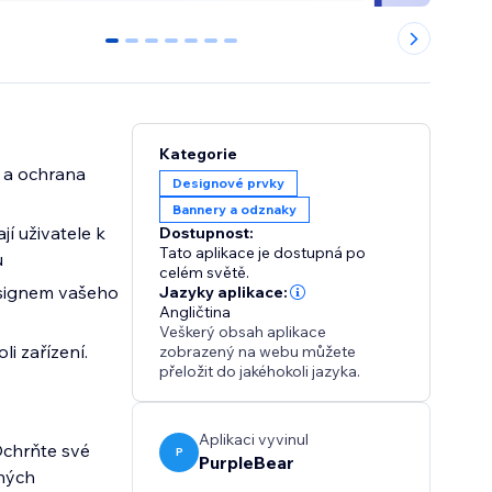
0
1
2
3
4
5
6
Kategorie
m a ochrana
Designové prvky
Bannery a odznaky
í uživatele k
Dostupnost:
Tato aplikace je dostupná po
u
celém světě.
esignem vašeho
Jazyky aplikace:
Angličtina
Veškerý obsah aplikace
li zařízení.
zobrazený na webu můžete
přeložit do jakéhokoli jazyka.
Aplikaci vyvinul
Ochrňte své
P
PurpleBear
lných