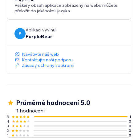
Veškerý obsah aplikace zobrazený na webu můžete
přeložit do jakéhokoli jazyka.
Aplikaci vyvinul
P
PurpleBear
Navštivte náš web
Kontaktujte naši podporu
Zásady ochrany soukromí
Průměrné hodnocení 5.0
1 hodnocení
5
1
4
0
3
0
2
0
1
0