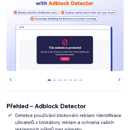
0
1
2
3
4
5
6
Přehled – Adblock Detector
Detekce používání blokování reklam: Identifikace
uživatelů s blokátory reklam a ochrana vašich
reklamních příjmů bez námahy