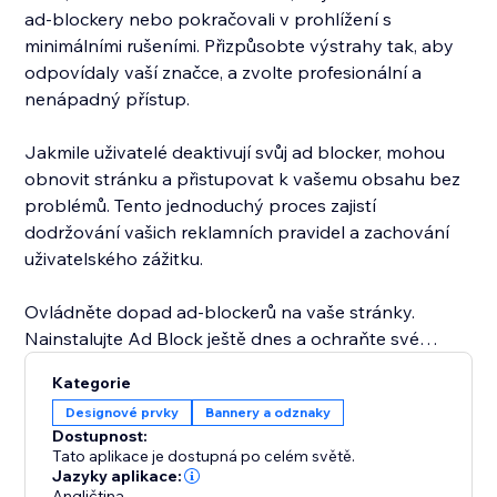
ad-blockery nebo pokračovali v prohlížení s
minimálními rušeními. Přizpůsobte výstrahy tak, aby
odpovídaly vaší značce, a zvolte profesionální a
nenápadný přístup.
Jakmile uživatelé deaktivují svůj ad blocker, mohou
obnovit stránku a přistupovat k vašemu obsahu bez
problémů. Tento jednoduchý proces zajistí
dodržování vašich reklamních pravidel a zachování
uživatelského zážitku.
Ovládněte dopad ad-blockerů na vaše stránky.
Nainstalujte Ad Block ještě dnes a ochraňte své
příjmy a poskytněte uživatelům plynulý zážitek.
Kategorie
Designové prvky
Bannery a odznaky
Dostupnost:
Tato aplikace je dostupná po celém světě.
Jazyky aplikace:
Angličtina