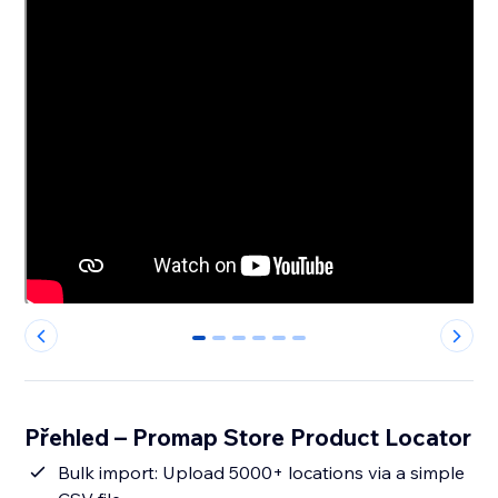
0
1
2
3
4
5
Přehled – Promap Store Product Locator
Bulk import: Upload 5000+ locations via a simple