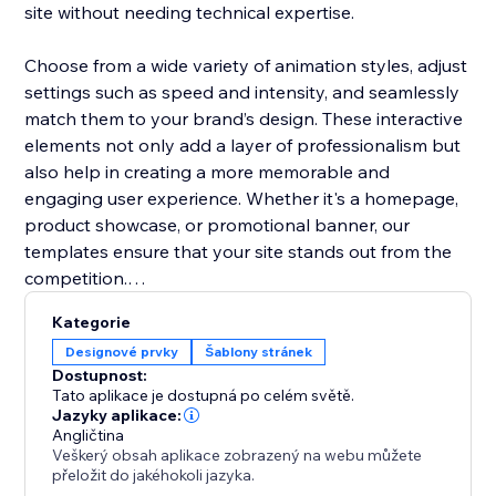
site without needing technical expertise.
Choose from a wide variety of animation styles, adjust
settings such as speed and intensity, and seamlessly
match them to your brand’s design. These interactive
elements not only add a layer of professionalism but
also help in creating a more memorable and
engaging user experience. Whether it's a homepage,
product showcase, or promotional banner, our
templates ensure that your site stands out from the
competition.
Kategorie
Boost user interaction, reduce bounce rates, and
Designové prvky
Šablony stránek
make your website more vibrant with Animation
Dostupnost:
Section. It’s the easiest way to add movement and
Tato aplikace je dostupná po celém světě.
make your site modern and engaging.
Jazyky aplikace:
Angličtina
Veškerý obsah aplikace zobrazený na webu můžete
přeložit do jakéhokoli jazyka.