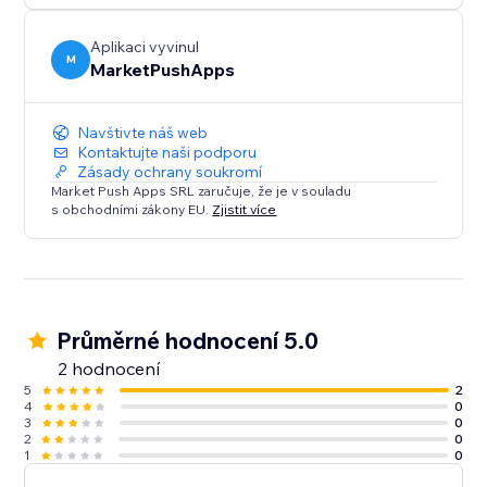
Aplikaci vyvinul
M
MarketPushApps
Navštivte náš web
Kontaktujte naši podporu
Zásady ochrany soukromí
Market Push Apps SRL zaručuje, že je v souladu
s obchodními zákony EU.
Zjistit více
Průměrné hodnocení 5.0
2 hodnocení
5
2
4
0
3
0
2
0
1
0