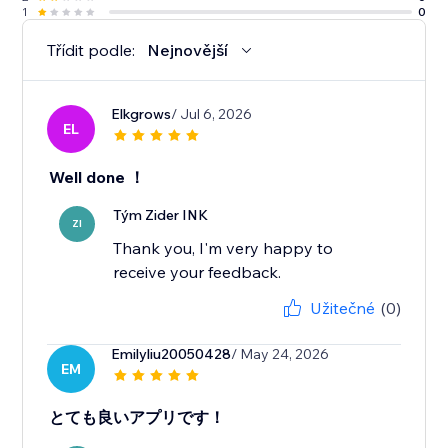
1
0
Třídit podle:
Nejnovější
Elkgrows
/ Jul 6, 2026
EL
Well done ！
Tým Zider INK
ZI
Thank you, I'm very happy to
receive your feedback.
Užitečné
(0)
Emilyliu20050428
/ May 24, 2026
EM
とても良いアプリです！