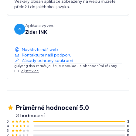
Veškerý obsah aplikace zobrazený na webu můžete
přeložit do jakéhokoli jazyka.
Aplikaci vyvinul
ZI
Zider INK
Navštivte náš web
Kontaktujte naši podporu
Zásady ochrany soukromí
guiyang tian zaručuje, že je v souladu s obchodními zákony
EU.
Zjistit více
Průměrné hodnocení 5.0
3 hodnocení
5
3
4
0
3
0
2
0