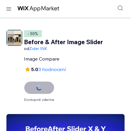
- 50%
Before & After Image Slider
od
Zider INK
Image Compare
5.0
3 hodnocení
Dostupné zdarma