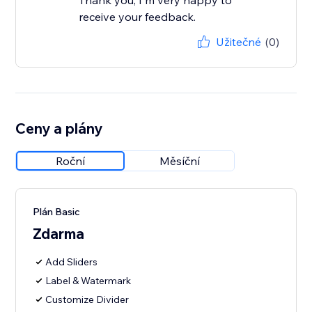
Thank you, I'm very happy to
receive your feedback.
Užitečné
(0)
Ceny a plány
Roční
Měsíční
Plán Basic
Zdarma
Add Sliders
Label & Watermark
Customize Divider