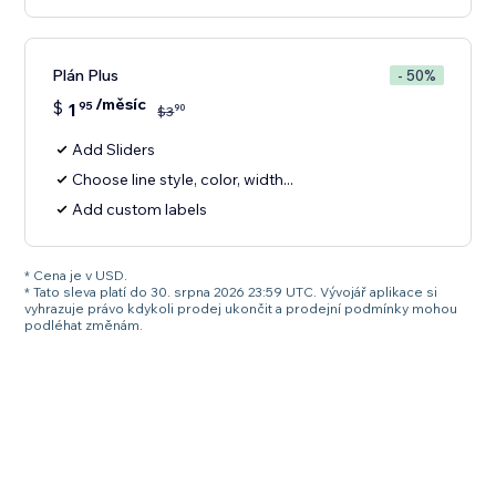
Plán Plus
- 50%
/měsíc
$
1
95
90
$
3
Add Sliders
Choose line style, color, width...
Add custom labels
* Cena je v USD.
* Tato sleva platí do 30. srpna 2026 23:59 UTC. Vývojář aplikace si
vyhrazuje právo kdykoli prodej ukončit a prodejní podmínky mohou
podléhat změnám.