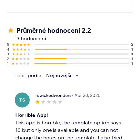
Průměrné hodnocení 2.2
3 hodnocení
5
0
4
1
3
0
2
1
1
1
Třídit podle:
Nejnovější
Tswickedwonders
/ Apr 20, 2026
TS
Horrible App!
This app is horrible, the template option says
10 but only one is available and you can not
change the hours on the template. I also tried