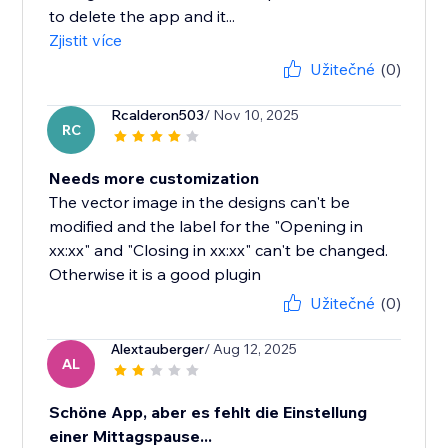
to delete the app and it...
Zjistit více
Užitečné
(0)
Rcalderon503
/ Nov 10, 2025
RC
Needs more customization
The vector image in the designs can't be
modified and the label for the "Opening in
xx:xx" and "Closing in xx:xx" can't be changed.
Otherwise it is a good plugin
Užitečné
(0)
Alextauberger
/ Aug 12, 2025
AL
Schöne App, aber es fehlt die Einstellung
einer Mittagspause...