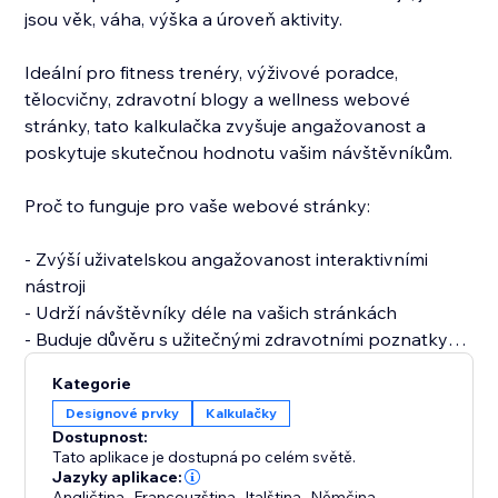
jsou věk, váha, výška a úroveň aktivity.
Ideální pro fitness trenéry, výživové poradce,
tělocvičny, zdravotní blogy a wellness webové
stránky, tato kalkulačka zvyšuje angažovanost a
poskytuje skutečnou hodnotu vašim návštěvníkům.
Proč to funguje pro vaše webové stránky:
- Zvýší uživatelskou angažovanost interaktivními
nástroji
- Udrží návštěvníky déle na vašich stránkách
- Buduje důvěru s užitečnými zdravotními poznatky
- Pomáhá přeměnit návštěvníky na klienty
Kategorie
Designové prvky
Kalkulačky
Dostupnost:
Tato aplikace je dostupná po celém světě.
Jazyky aplikace:
Angličtina
,
Francouzština
,
Italština
,
Němčina
,