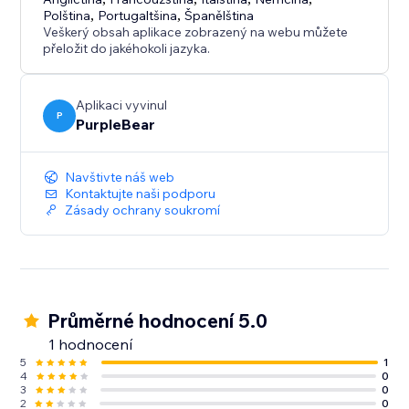
Polština
,
Portugaltšina
,
Španělština
Veškerý obsah aplikace zobrazený na webu můžete
přeložit do jakéhokoli jazyka.
Aplikaci vyvinul
P
PurpleBear
Navštivte náš web
Kontaktujte naši podporu
Zásady ochrany soukromí
Průměrné hodnocení 5.0
1 hodnocení
5
1
4
0
3
0
2
0