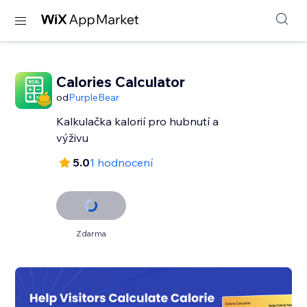
Calories Calculator
od
PurpleBear
Kalkulačka kalorií pro hubnutí a
výživu
5.0
1 hodnocení
Zdarma