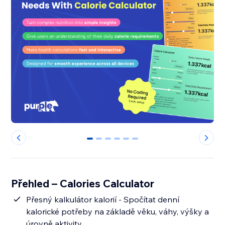
0
1
2
3
4
5
Přehled – Calories Calculator
Přesný kalkulátor kalorií - Spočítat denní
kalorické potřeby na základě věku, váhy, výšky a
úrovně aktivity