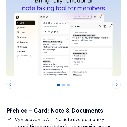
0
1
2
Přehled – Card: Note & Documents
Vyhledávání s AI – Najděte své poznámky
okamžitě pomocí dotazů v přirozeném jazyce