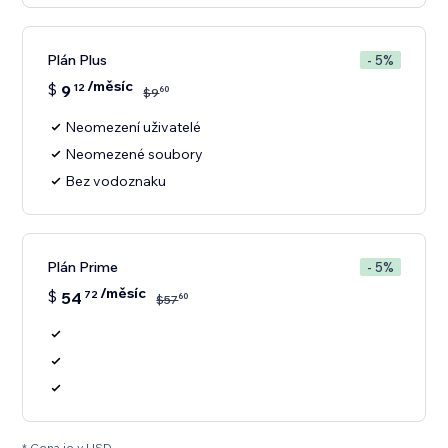
Plán Plus
- 5%
/měsíc
$
9
12
60
$
9
Neomezení uživatelé
Neomezené soubory
Bez vodoznaku
Plán Prime
- 5%
/měsíc
$
54
72
60
$
57
* Cena je v USD.