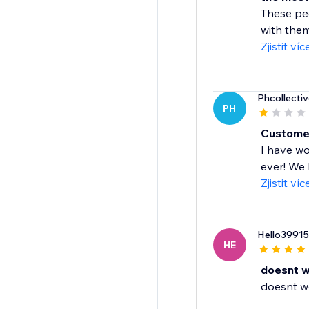
These peo
with them
Zjistit víc
Phcollecti
PH
Customer 
I have wo
ever! We 
Zjistit víc
Hello3991
HE
doesnt w
doesnt w