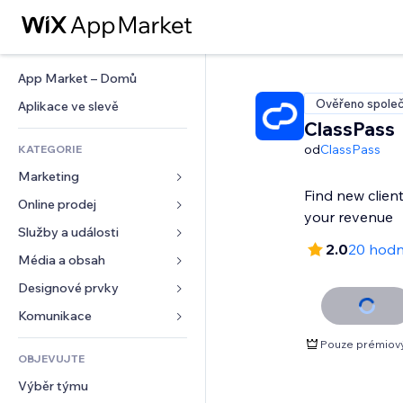
App Market – Domů
Ověřeno společ
Aplikace ve slevě
ClassPass
od
ClassPass
KATEGORIE
Marketing
Find new clien
Online prodej
Reklamy
your revenue
Mobilní zařízení
Služby a události
Aplikace pro obchody
2.0
20 hodn
Analytika
Doprava a doručení
Média a obsah
Ubytování
Sociální sítě
Tlačítka pro prodej
Události
Designové prvky
Galerie
SEO
Online kurzy
Restaurace
Hudba
Mapy a navigace
Komunikace 
Míra zapojení
Tisk na vyžádání
Nemovitosti
Podcasty
Soukromí a bezpečnost
Formuláře
Pouze prémiov
Výpisy webu
Účetnictví
OBJEVUJTE
Rezervace
Fotografie
Hodiny
Blog
E‑mail
Kupóny a věrnostní programy
Výběr týmu
Video
Šablony stránek
Ankety