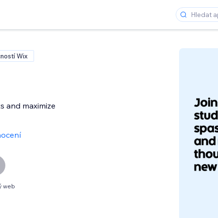
ností Wix
ts and maximize
ocení
ý web