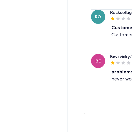
Rockcollag
RO
Customer
Customer
Bevxvicky
/
BE
problem
never wo