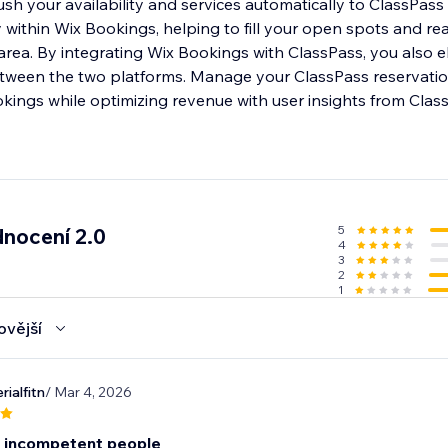
sh your availability and services automatically to ClassPass
 within Wix Bookings, helping to fill your open spots and r
 area. By integrating Wix Bookings with ClassPass, you also el
tween the two platforms. Manage your ClassPass reservati
5
nocení 2.0
4
3
2
1
ovější
ialfitn
/ Mar 4, 2026
 incompetent people