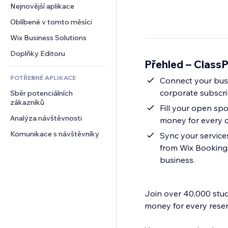
Konverze
Skladování
Nejnovější aplikace
PDF
Efekty pro obrázky
Chat
Dropshipping
Sdílení souborů
Oblíbené v tomto měsíci
Tlačítka a nabídky
Komentáře
Plány a předplatné
Novinky
Bannery a odznaky
Wix Business Solutions
Telefon
Crowdfunding
Služby obsahu
Kalkulačky
Komunita
Doplňky Editoru
Jídlo a nápoje
Přehled – Class
Efekty textu
Vyhledávání
Reference a recenze
POTŘEBNÉ APLIKACE
Počasí
Connect your busin
CRM
corporate subscri
Sběr potenciálních 
Tabulky a grafy
zákazníků
Fill your open spo
Analýza návštěvnosti
money for every 
Komunikace s návštěvníky
Sync your services,
from Wix Booking
business.
Join over 40,000 stud
money for every rese