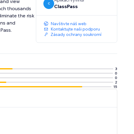
Aplikaci vyvinul
 and view
C
ClassPass
each thousands
iminate the risk
ons and
Navštivte náš web
Kontaktujte naši podporu
Zásady ochrany soukromí
3
0
0
2
15