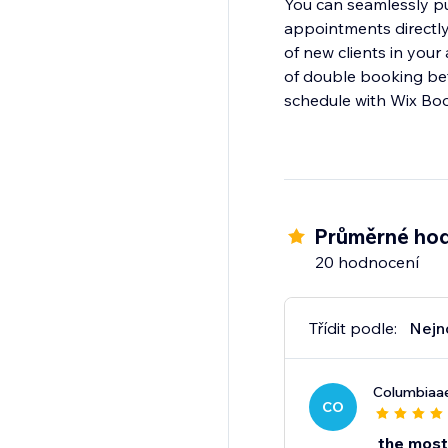
You can seamlessly pu
appointments directly
of new clients in your
of double booking be
Průměrné hod
20 hodnocení
Třídit podle:
Nejn
Columbiaaer
CO
the most