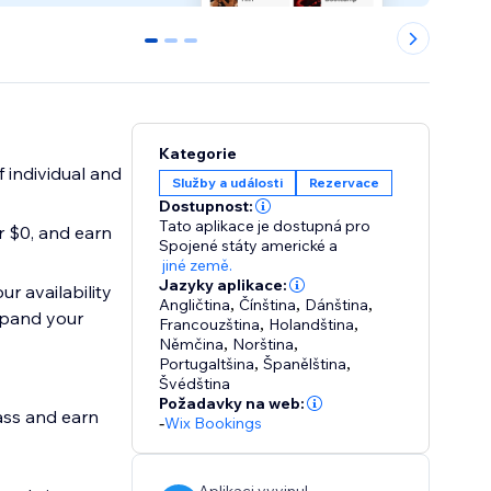
0
1
2
Kategorie
 individual and
Služby a události
Rezervace
Dostupnost:
Tato aplikace je dostupná pro
or $0, and earn
Spojené státy americké
a
jiné země.
Jazyky aplikace:
ur availability
Angličtina
,
Čínština
,
Dánština
,
xpand your
Francouzština
,
Holandština
,
Němčina
,
Norština
,
Portugaltšina
,
Španělština
,
Švédština
Požadavky na web:
ass and earn
-
Wix Bookings